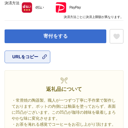
決済方法
d払い
PayPay
決済方法ごとに決済上限額が異なります。
寄付をする
URLをコピー
お気に入
返礼品について
・常滑焼の陶器製。職人が一つずつ丁寧に手作業で製作し
ております。ポットの内側には釉薬を塗っておらず、表面
に凹凸がございます。この凹凸が珈琲の雑味を吸着しまろ
やかな味に変化させます。
・お茶を淹れる感覚でコーヒーをお召し上がり頂けます。