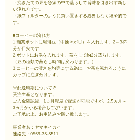
・挽きたての豆を急須の中で蒸らして旨味を引き出す新し
い淹れ方です。
・紙フィルターのように買い置きする必要もなく経済的で
す。
■コーヒーの淹れ方
1.珈茶ポットに珈琲豆（中挽きが〇）を入れます。2～3杯
分が目安です。
2.ポットにお湯を入れます。蓋をして約2分蒸らします。
（豆の種類で蒸らし時間は変わります。）
3.コーヒーの濃さを均等にする為に、お茶を淹れるように
カップに注ぎ分けます。
※配送時期について※
受注生産となります。
ご入金確認後、1ヵ月程度で配送が可能ですが、2.5ヵ月～
3ヵ月かかる場合もございます。
ご了承の上、お申込みお願い致します。
事業者名：ヤマキイカイ
連絡先：0569-35-3511