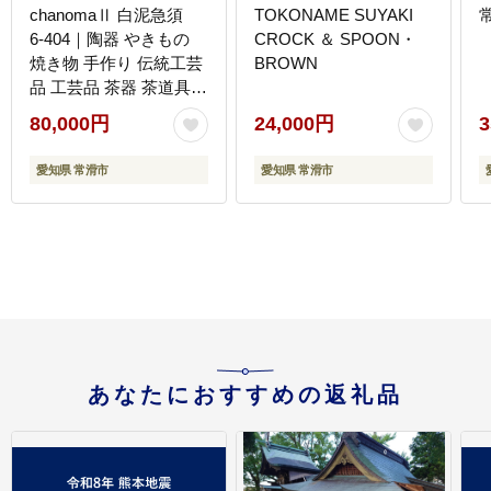
chanomaⅡ 白泥急須
TOKONAME SUYAKI
6-404｜陶器 やきもの
CROCK ＆ SPOON・
焼き物 手作り 伝統工芸
BROWN
品 工芸品 茶器 茶道具
急須 常滑焼 日本六古窯
80,000円
24,000円
3
キッチン用品 日用品 食
器 雑貨 ティーポット 日
愛知県 常滑市
愛知県 常滑市
本茶 緑茶 丸よ小泉 日本
製 愛知県 常滑市
あなたにおすすめの返礼品