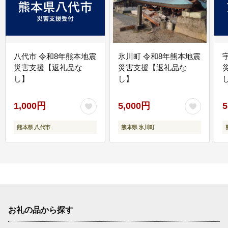
八代市 令和8年熊本地震
氷川町 令和8年熊本地震
災害支援【返礼品な
災害支援【返礼品な
し】
し】
し
1,000円
5,000円
5
熊本県 八代市
熊本県 氷川町
お礼の品から探す