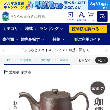
ログイン
新規登録
カート
カテゴリ
地域
ランキング
控除額を調べる
寄付額
旅先を探す
特集
ご利用ガイド
「ふるさとチョイス」システム連携に関して
+1
TOP
中部地方
愛知県
常滑市
お茶を淹れるようにコ
TOP
日用品・雑貨
食器
お茶を淹れるようにコーヒーを淹れ
愛知県
常滑市