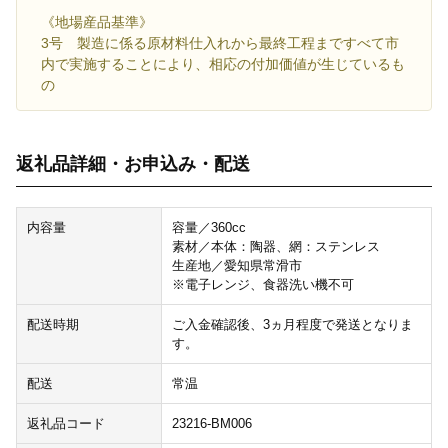
《地場産品基準》
3号 製造に係る原材料仕入れから最終工程まですべて市
内で実施することにより、相応の付加価値が生じているも
の
返礼品詳細・お申込み・配送
内容量
容量／360cc
素材／本体：陶器、網：ステンレス
生産地／愛知県常滑市
※電子レンジ、食器洗い機不可
配送時期
ご入金確認後、3ヵ月程度で発送となりま
す。
配送
常温
返礼品コード
23216-BM006