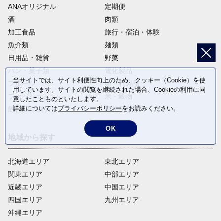
ANAオリジナル
定期便
酒
肉類
加工食品
旅行・宿泊・体験
魚介類
麺類
日用品・雑貨
野菜
パン・菓子類
電化製品
当サイトでは、サイト利便性向上のため、クッキー（Cookie）を使
フルーツ
卵・乳製品
用しています。サイトの閲覧を継続された場合、Cookieの利用に同
ファッション
米・穀物
意したことものといたします。
詳細については
プライバシーポリシー
をお読みください。
飲料(酒以外)
返礼品なし
OK
地域から探す
北海道エリア
東北エリア
関東エリア
中部エリア
近畿エリア
中国エリア
四国エリア
九州エリア
沖縄エリア