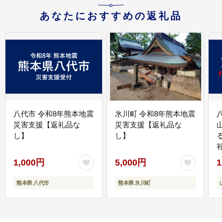
あなたにおすすめの返礼品
八代市 令和8年熊本地震
氷川町 令和8年熊本地震
災害支援【返礼品な
災害支援【返礼品な
し】
し】
1,000円
5,000円
1
熊本県 八代市
熊本県 氷川町