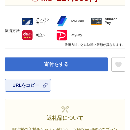
クレジット
Amazon
ANA Pay
カード
Pay
決済方法
d払い
PayPay
決済方法ごとに決済上限額が異なります。
寄付をする
URLをコピー
お気に入
返礼品について
明治村の入村チケットが付いた、お得な平日限定のプラン