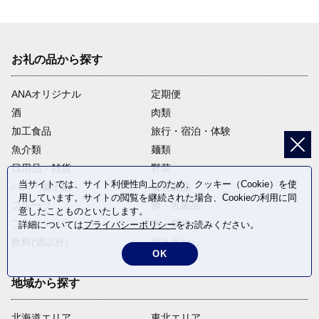
お礼の品から探す
ANAオリジナル
定期便
酒
肉類
加工食品
旅行・宿泊・体験
魚介類
麺類
日用品・雑貨
野菜
当サイトでは、サイト利便性向上のため、クッキー（Cookie）を使
パン・菓子類
電化製品
用しています。サイトの閲覧を継続された場合、Cookieの利用に同
フルーツ
卵・乳製品
意したことものといたします。
ファッション
米・穀物
詳細については
プライバシーポリシー
をお読みください。
飲料(酒以外)
返礼品なし
OK
地域から探す
北海道エリア
東北エリア