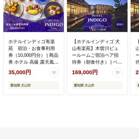
ホテルインディゴ有楽
【ホテルインディゴ 犬
苑 宿泊・お食事利用
山有楽苑】木曽川ビュ
券（10,000円分） | 商品
ールームご宿泊ペア招
券 ホテル 高級 露天風呂
待券（朝食付き） | ペア
宿泊 休暇 国宝 犬山城
宿泊券 2名分 朝食付き
35,000円
169,000円
2
如庵 有楽苑 愛知 岐阜
ホテル 高級 露天風呂 宿
尾張 名古屋 温泉宿泊 旅
泊 休暇 国宝 犬山城 如
愛知県 犬山市
愛知県 犬山市
行 観光 宿泊 食事 チケ
庵 有楽苑 愛知 岐阜 尾
ット 愛知県 レストラン
張 名古屋 温泉宿泊 旅行
IHG・ANAホテルズ特集
観光 宿泊 宿泊券 チケッ
ト 愛知県 IHG・ANAホ
テルズ特集