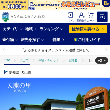
ログイン
新規登録
カート
カテゴリ
地域
ランキング
控除額を調べる
寄付額
旅先を探す
特集
ご利用ガイド
「ふるさとチョイス」システム連携に関して
+2
TOP
犬山市
体験・チケット
宿泊券
【入鹿の里】デラッ
TOP
旅行・宿泊・体験
【入鹿の里】デラックスプラン 平日限定！明治
愛知県
犬山市
TOP
旅行・宿泊・体験
宿泊券
【入鹿の里】デラックスプラン 