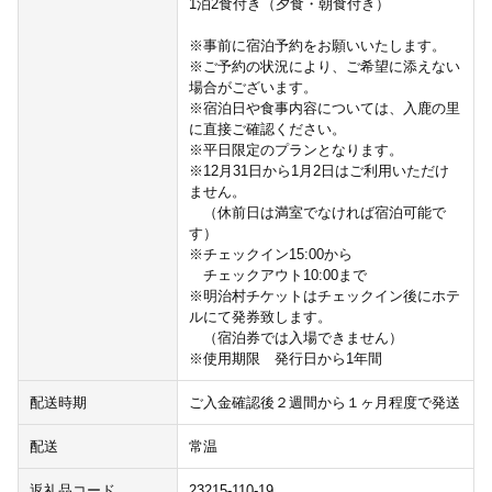
1泊2食付き（夕食・朝食付き）
※事前に宿泊予約をお願いいたします。
※ご予約の状況により、ご希望に添えない
場合がございます。
※宿泊日や食事内容については、入鹿の里
に直接ご確認ください。
※平日限定のプランとなります。
※12月31日から1月2日はご利用いただけ
ません。
（休前日は満室でなければ宿泊可能で
す）
※チェックイン15:00から
チェックアウト10:00まで
※明治村チケットはチェックイン後にホテ
ルにて発券致します。
（宿泊券では入場できません）
※使用期限 発行日から1年間
配送時期
ご入金確認後２週間から１ヶ月程度で発送
配送
常温
返礼品コード
23215-110-19