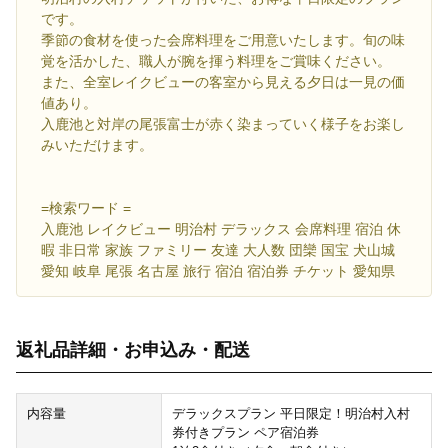
です。
季節の食材を使った会席料理をご用意いたします。旬の味
覚を活かした、職人が腕を揮う料理をご賞味ください。
また、全室レイクビューの客室から見える夕日は一見の価
値あり。
入鹿池と対岸の尾張富士が赤く染まっていく様子をお楽し
みいただけます。
=検索ワード =
入鹿池 レイクビュー 明治村 デラックス 会席料理 宿泊 休
暇 非日常 家族 ファミリー 友達 大人数 団欒 国宝 犬山城
愛知 岐阜 尾張 名古屋 旅行 宿泊 宿泊券 チケット 愛知県
返礼品詳細・お申込み・配送
内容量
デラックスプラン 平日限定！明治村入村
券付きプラン ペア宿泊券