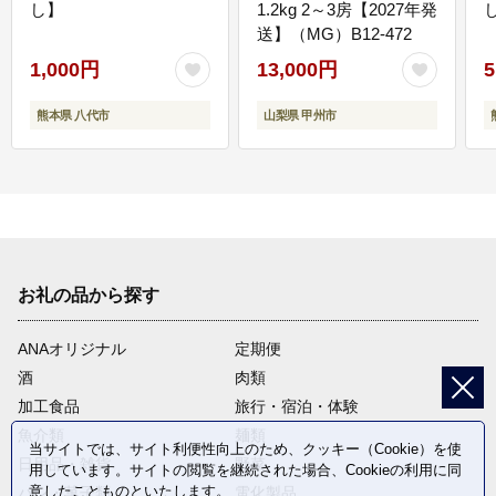
し】
1.2kg 2～3房【2027年発
送】（MG）B12-472
1,000円
13,000円
5
熊本県 八代市
山梨県 甲州市
お礼の品から探す
ANAオリジナル
定期便
酒
肉類
加工食品
旅行・宿泊・体験
魚介類
麺類
当サイトでは、サイト利便性向上のため、クッキー（Cookie）を使
日用品・雑貨
野菜
用しています。サイトの閲覧を継続された場合、Cookieの利用に同
意したことものといたします。
パン・菓子類
電化製品