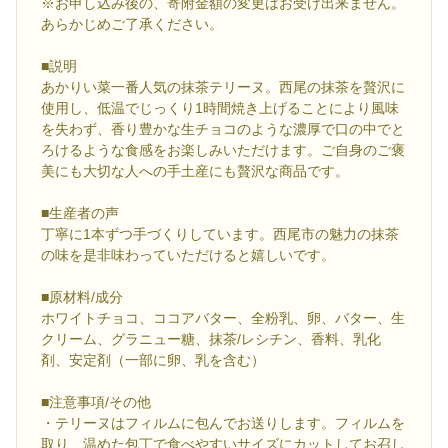
※お申し込み後の、寄附金額の変更はお受け出来ません。
あらかじめご了承ください。
■説明
あかりい菜一番人気の抹茶テリーヌ。西尾の抹茶を贅沢に
使用し、低温でじっくり1時間焼き上げることにより風味
を失わず、香り豊かな生チョコのような濃厚で口の中でと
ろけるような食感をお楽しみいただけます。ご自身のご褒
美にも大切な人への手土産にも贅沢な商品です。
■生産者の声
丁寧に1本ずつ手づくりしています。西尾市の魅力の抹茶
の味を是非味わっていただけると嬉しいです。
■原材料/成分
ホワイトチョコ、ココアバター、全粉乳、卵、バター、生
クリーム、グラニュー糖、抹茶/レシチン、香料、乳化
剤、安定剤（一部に卵、乳を含む）
■注意事項/その他
・テリーヌはフィルムに包んでお送りします。フィルムを
取り、温めた包丁で食べやすいサイズにカットしてお召し