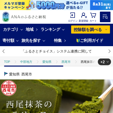
ログイン
新規登録
カート
カテゴリ
地域
ランキング
控除額を調べる
寄付額
旅先を探す
特集
ご利用ガイド
「ふるさとチョイス」システム連携に関して
+2
TOP
中部地方
愛知県
西尾市
西尾抹茶のテリーヌ 濃厚
TOP
パン・菓子類
洋菓子
西尾抹茶のテリーヌ 濃厚抹茶スイーツ
愛知県
西尾市
TOP
パン・菓子類
洋菓子
ケーキ
西尾抹茶のテリーヌ 