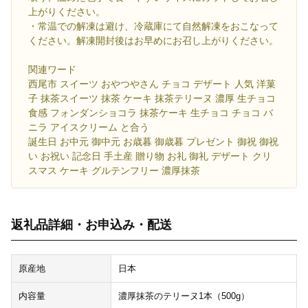
上がりください。
・常温での解凍は避け、冷蔵庫にて自然解凍をおこなって
ください。解凍開封後はお早めにお召し上がりください。
関連ワード
西尾市 スイーツ おやつやさん チョコ デザート 人気 洋菓
子 抹茶スイーツ 抹茶 ケーキ 抹茶テリーヌ 濃厚 生チョコ
食感 フォンダンショコラ 抹茶ケーキ 生チョコ チョコ バ
ニラ アイスクリーム と合う
誕生日 お中元 御中元 お歳暮 御歳暮 プレゼント 御祝 御祝
い お祝い 記念日 手土産 贈り物 お礼 御礼 デザート クリ
スマス ケーキ グルテンフリー 濃厚抹茶
返礼品詳細・お申込み・配送
原産地
日本
内容量
濃厚抹茶のテリーヌ1本（500g）