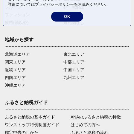
詳細については
プライバシーポリシー
をお読みください。
フルーツ
卵・乳製品
ファッション
米・穀物
OK
飲料(酒以外)
返礼品なし
地域から探す
北海道エリア
東北エリア
関東エリア
中部エリア
近畿エリア
中国エリア
四国エリア
九州エリア
沖縄エリア
ふるさと納税ガイド
ふるさと納税の基本ガイド
ANAのふるさと納税の特徴
ワンストップ特例制度ガイド
はじめての方へ
確定申告のしかた
ふるさと納税の流れ