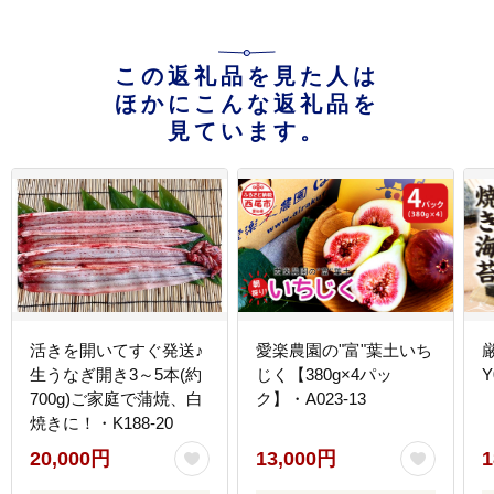
この返礼品を見た人は
ほかにこんな返礼品を
見ています。
活きを開いてすぐ発送♪
愛楽農園の"富"葉土いち
生うなぎ開き3～5本(約
じく【380g×4パッ
Y
700g)ご家庭で蒲焼、白
ク】・A023-13
焼きに！・K188-20
20,000円
13,000円
1