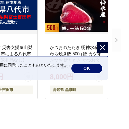
 災害支援※山梨
かつおのたたき 明神水産
田市による八代市
わら焼き鰹 500g 鰹 カツオ
【返礼品なし】
かつお 鰹たたき かつおタ
の利用に同意したことものといたします。
タキ 鰹のたたき かつおの
OK
タタキ 藁焼き わら焼き 魚
円
8,000円
さかな 海鮮 刺身 お刺身 冷
凍 ご家庭用 グルメ 特産品
士吉田市
高知県 黒潮町
ご当地 本場 高知 黒潮町 ギ
フト 贈答品 人気 返礼品 ふ
るさと納税 魚介類 高知県
産 土佐名物 高知県 高評価
食卓 ご飯のお供 父の日 ギ
フト プレゼント[1669]