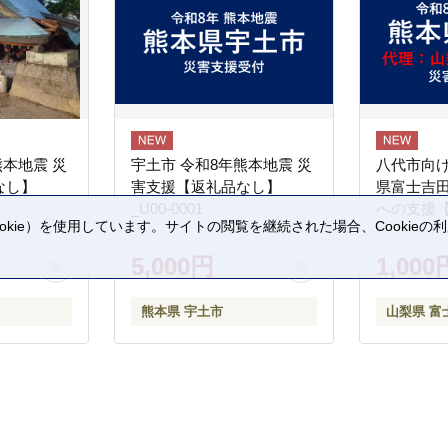
熊本地震 災
宇土市 令和8年熊本地震 災
八代市向け
なし】
害支援【返礼品なし】
県富士吉
_U00-0001
への支援
kie）を使用しています。サイトの閲覧を継続された場合、Cookie
。
5,000円
1,000
熊本県 宇土市
山梨県 富