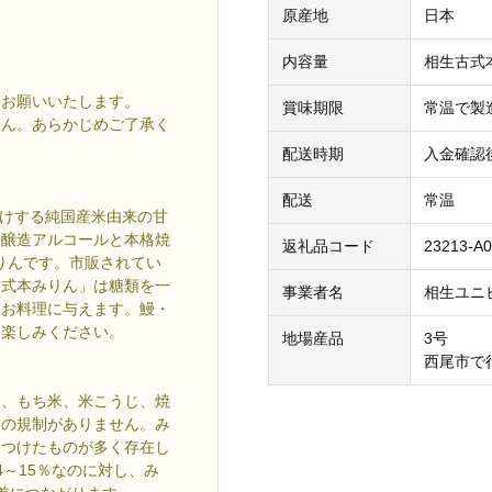
原産地
日本
内容量
相生古式本
くお願いいたします。
賞味期限
常温で製造
せん。あらかじめご了承く
配送時期
入金確認
配送
常温
届けする純国産米由来の甘
を醸造アルコールと本格焼
返礼品コード
23213-A0
みりんです。市販されてい
古式本みりん」は糖類を一
事業者名
相生ユニ
をお料理に与えます。鰻・
お楽しみください。
地場産品
3号
西尾市で
る、もち米、米こうじ、焼
その規制がありません。み
をつけたものが多く存在し
～15％なのに対し、み