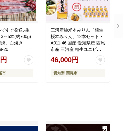
いてすぐ発送♪生
三河産純米本みりん『相生
～5本(約700g)
桜本みりん』12本セット・
蒲焼、白焼き
A011-46 国産 愛知県産 西尾
-20
市産 三河産 相生ユニビオ
もち米 米麹 酒粕 味醂 みり
0円
46,000円
ん 古式本みりん
尾市
愛知県 西尾市