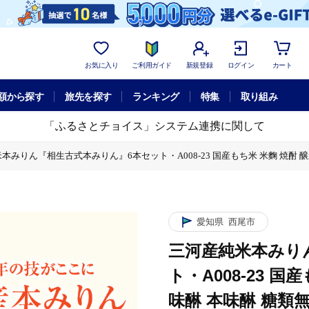
お気に入り
ご利用ガイド
新規登録
ログイン
カート
額から探す
旅先を探す
ランキング
特集
取り組み
「ふるさとチョイス」システム連携に関して
本みりん『相生古式本みりん』6本セット・A008-23 国産もち米 米麴 焼酎 
国産もち米 米麴 焼酎 醸造アルコール 味醂 本味醂 糖類無添加 純国産米使用 古
国産もち米 米麴 焼酎 醸造アルコール 味醂 本味醂 糖類無添加 純国産米使用 古
愛知県
西尾市
国産もち米 米麴 焼酎 醸造アルコール 味醂 本味醂 糖類無添加 純国産米使用 古
三河産純米本みり
ト・A008-23 
味醂 本味醂 糖類