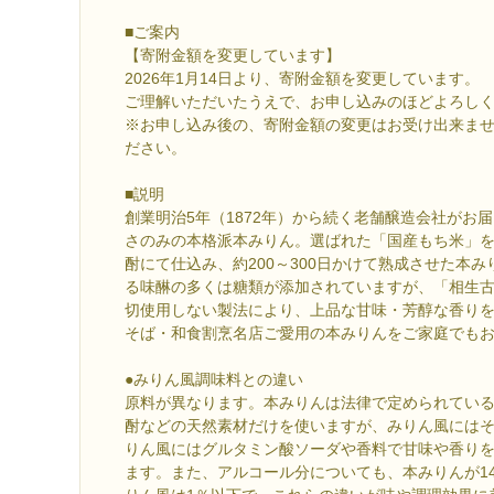
■ご案内
【寄附金額を変更しています】
2026年1月14日より、寄附金額を変更しています。
ご理解いただいたうえで、お申し込みのほどよろし
※お申し込み後の、寄附金額の変更はお受け出来ま
ださい。
■説明
創業明治5年（1872年）から続く老舗醸造会社がお
さのみの本格派本みりん。選ばれた「国産もち米」
酎にて仕込み、約200～300日かけて熟成させた本
る味醂の多くは糖類が添加されていますが、「相生
切使用しない製法により、上品な甘味・芳醇な香り
そば・和食割烹名店ご愛用の本みりんをご家庭でも
●みりん風調味料との違い
原料が異なります。本みりんは法律で定められてい
酎などの天然素材だけを使いますが、みりん風には
りん風にはグルタミン酸ソーダや香料で甘味や香り
ます。また、アルコール分についても、本みりんが14