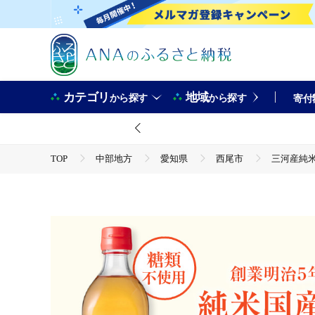
カテゴリ
地域
から探す
から探す
寄付
TOP
中部地方
愛知県
西尾市
三河産純米
TOP
加工食品
調味料
三河産純米本みりん『相生古式本みりん』6本セット・A008-23 
TOP
加工食品
調味料
調味料セット
三河産純米本みりん『相生古式本みりん』6本セット・A008-23 
TOP
加工食品
調味料
ほかの調味料
三河産純米本みりん『相生古式本みりん』6本セット・A008-23 