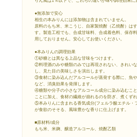
りん風は1％以下で、これらの違いが味や調理効果に
●無添加で安心
相生の本みりんには添加物は含まれていません。
原料のもち米、米こうじ、自家製焼酎（乙焼酎）は
す。製造工程でも、合成甘味料、合成着色料、保存
用しておりません。安心してお使いください。
●本みりんの調理効果
①砂糖とは異なる上品な甘味をつけます。
②料理酒のみや糖類のみでは再現されない、きれい
し、見た目の美味しさを演出します。
③食材に染み込んだアルコールが蒸発する際に、魚
など、消臭効果を発揮します。
④糖類や分子の小さなアルコール成分に染み込むこ
ことに加え、食材の繊維が崩れるのを防ぎ、煮くず
⑤本みりんに含まれる香気成分(フェルラ酸エチル・
が食欲のそそる、風味豊かな香りに仕上げます。
■原材料/成分
もち米、米麹、醸造アルコール、焼酎乙類