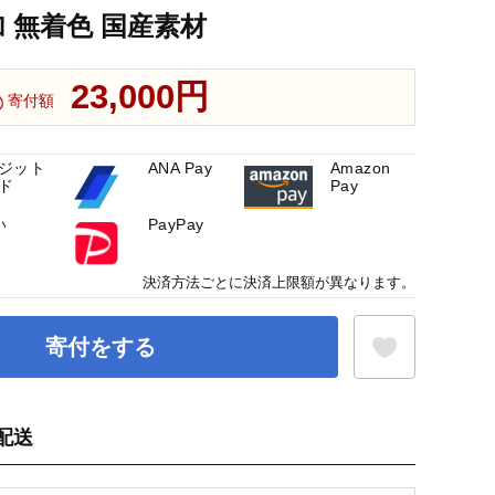
加 無着色 国産素材
23,000円
寄付額
ジット
ANA Pay
Amazon
ド
Pay
い
PayPay
決済方法ごとに決済上限額が異なります。
寄付をする
配送
お気に入り登録