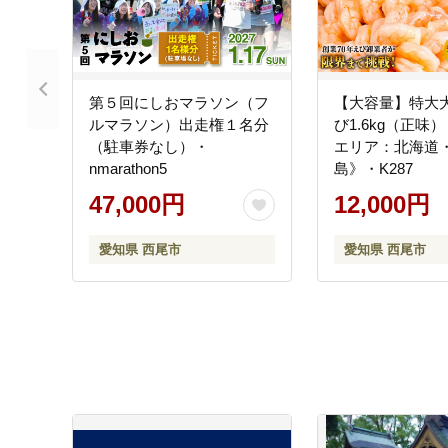
第５回にしおマラソン（フ
【大容量】特大
ルマラソン）出走権１名分
び1.6kg（正味
（駐車券なし）・
エリア：北海道
nmarathon5
島》・K287
47,000円
12,000円
愛知県 西尾市
愛知県 西尾市