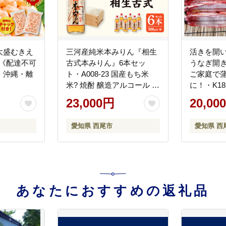
大盛むきえ
三河産純米本みりん『相生
活きを開
）《配達不可
古式本みりん』6本セッ
うなぎ開き3
・沖縄・離
ト・A008-23 国産もち米
ご家庭で
米? 焼酎 醸造アルコール 味
に！・K188
醂 本味醂 糖類無添加 純国
23,000円
20,00
産米使用 古式本みりん み
りん 三河 無添加 無着色 国
愛知県 西尾市
愛知県 西
産素材
あなたにおすすめの返礼品