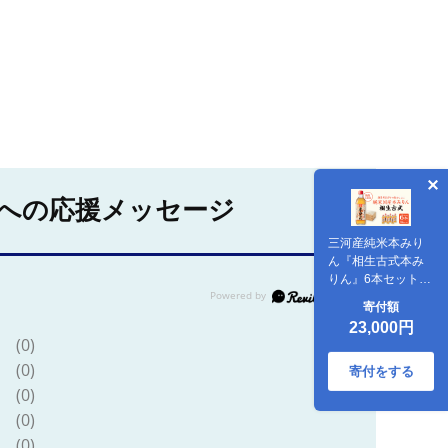
への応援メッセージ
三河産純米本みり
ん『相生古式本み
りん』6本セット・
A008-23 国産もち
寄付額
米 米麴 焼酎 醸造ア
23,000円
ルコール 味醂 本味
(0)
醂 糖類無添加 純国
(0)
産米使用 古式本み
寄付をする
りん みりん 三河 無
(0)
添加 無着色 国産素
(0)
材
(0)