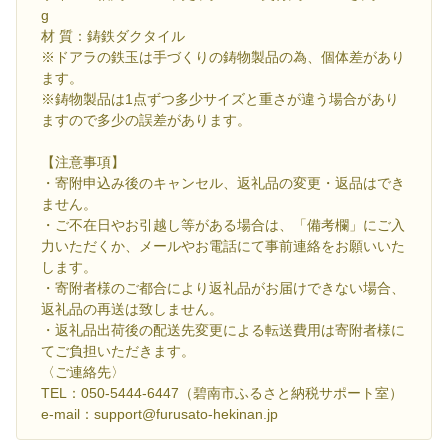
g
材 質：鋳鉄ダクタイル
※ドアラの鉄玉は手づくりの鋳物製品の為、個体差があり
ます。
※鋳物製品は1点ずつ多少サイズと重さが違う場合があり
ますので多少の誤差があります。
【注意事項】
・寄附申込み後のキャンセル、返礼品の変更・返品はでき
ません。
・ご不在日やお引越し等がある場合は、「備考欄」にご入
力いただくか、メールやお電話にて事前連絡をお願いいた
します。
・寄附者様のご都合により返礼品がお届けできない場合、
返礼品の再送は致しません。
・返礼品出荷後の配送先変更による転送費用は寄附者様に
てご負担いただきます。
〈ご連絡先〉
TEL：050-5444-6447（碧南市ふるさと納税サポート室）
e-mail：support@furusato-hekinan.jp