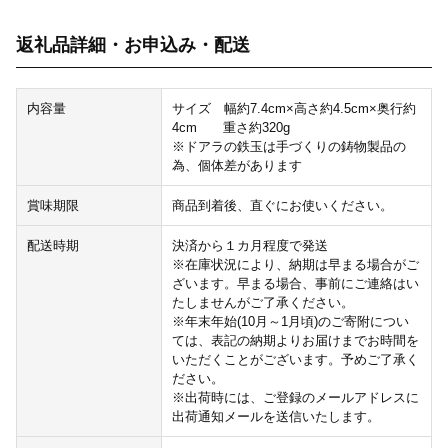
返礼品詳細・お申込み・配送
内容量
サイズ 幅約7.4cm×高さ約4.5cm×奥行約
4cm 重さ約320g
※ドアラの鉄玉は手づくりの鋳物製品の
為、個体差があります
賞味期限
商品到着後、直ぐにお使いください。
配送時期
決済から１カ月程度で発送
※在庫状況により、納期は早まる場合がご
ざいます。早まる場合、事前にご連絡はい
たしませんがご了承ください。
※年末年始(10月～1月頃)のご寄附につい
ては、表記の納期よりお届けまでお時間を
いただくことがございます。予めご了承く
ださい。
※出荷時には、ご登録のメールアドレスに
出荷通知メールを送信いたします。