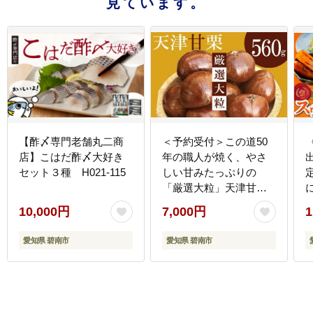
見ています。
【酢〆専門老舗丸二商
＜予約受付＞この道50
店】こはだ酢〆大好き
年の職人が焼く、やさ
セット３種 H021-115
しい甘みたっぷりの
「厳選大粒」天津甘栗
560g！ 焼きたて 栗 く
10,000円
7,000円
1
り 栗爪 殻付き お菓子
H
おつまみ 人気 高リピー
愛知県 碧南市
愛知県 碧南市
ト 小分け 栗ご飯 栗きん
とん 甘露煮 H045-089