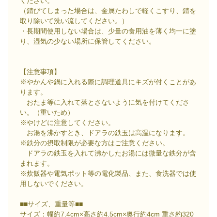
ください。
（錆びてしまった場合は、金属たわしで軽くこすり、錆を
取り除いて洗い流してください。）
・長期間使用しない場合は、少量の食用油を薄く均一に塗
り、湿気の少ない場所に保管してください。
【注意事項】
※やかんや鍋に入れる際に調理道具にキズが付くことがあ
ります。
おたま等に入れて落とさないように気を付けてくださ
い。（重いため）
※やけどに注意してください。
お湯を沸かすとき、ドアラの鉄玉は高温になります。
※鉄分の摂取制限が必要な方はご注意ください。
ドアラの鉄玉を入れて沸かしたお湯には微量な鉄分が含
まれます。
※炊飯器や電気ポット等の電化製品、また、食洗器では使
用しないでください。
■■サイズ、重量等■■
サイズ：幅約7.4cm×高さ約4.5cm×奥行約4cm 重さ約320