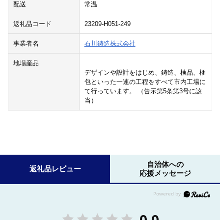
配送
常温
返礼品コード
23209-H051-249
事業者名
石川鋳造株式会社
地場産品
デザインや設計をはじめ、鋳造、検品、梱
包といった一連の工程をすべて市内工場に
て行っています。 （告示第5条第3号に該
当）
自治体への
返礼品レビュー
応援メッセージ
0.0