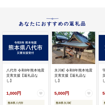
あなたにおすすめの返礼品
八代市 令和8年熊本地震
氷川町 令和8年熊本地震
災害支援【返礼品な
災害支援【返礼品な
し】
し】
し
1,000円
5,000円
5
熊本県 八代市
熊本県 氷川町