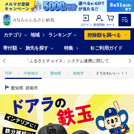
ログイン
新規登録
カート
カテゴリ
地域
ランキング
控除額を調べる
寄付額
旅先を探す
特集
ご利用ガイド
「ふるさとチョイス」システム連携に関して
TOP
中部地方
愛知県
碧南市
ドラかわいい～！！ドア
愛知県
碧南市