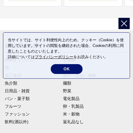
当サイトでは、サイト利便性向上のため、クッキー（Cookie）を使
お礼の品から探す
用しています。サイトの閲覧を継続された場合、Cookieの利用に同
意したことものといたします。
詳細については
プライバシーポリシー
をお読みください。
ANAオリジナル
定期便
酒
肉類
OK
加工食品
旅行・宿泊・体験
魚介類
麺類
日用品・雑貨
野菜
パン・菓子類
電化製品
フルーツ
卵・乳製品
ファッション
米・穀物
飲料(酒以外)
返礼品なし