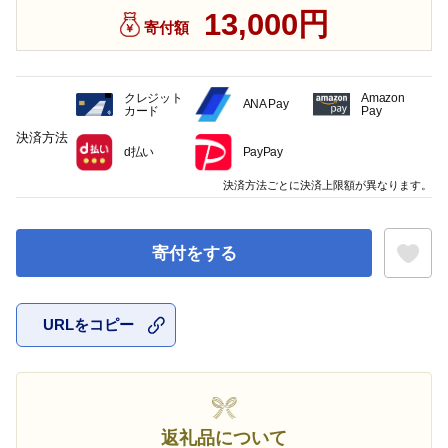
13,000円
寄付額
クレジット
Amazon
ANA Pay
カード
Pay
決済方法
d払い
PayPay
決済方法ごとに決済上限額が異なります。
寄付をする
URLをコピー
お気に入
返礼品について