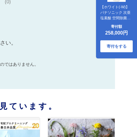
(0)
【ホワイト(-W)】
パナソニック 次亜
塩素酸 空間除菌脱
臭機 「ジアイー
寄付額
ノ」F-ML4000B |
258,000円
18畳 電化製品 生活
家電 集じん 家電 空
ださい。
気清浄機 空間 除菌
寄付をする
脱臭 感染症対策 ウ
イルス ニオイ アレ
ルギー ハウスダス
のではありません。
ト 花粉症 加湿 リビ
ング ペット
Panasonic ジアイ
ーノ 愛知県 春日井
市
見ています。