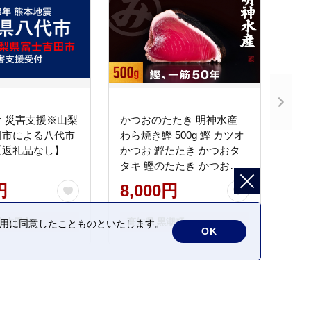
 災害支援※山梨
かつおのたたき 明神水産
田市による八代市
わら焼き鰹 500g 鰹 カツオ
【返礼品なし】
かつお 鰹たたき かつおタ
タキ 鰹のたたき かつおの
タタキ 藁焼き わら焼き 魚
円
8,000円
さかな 海鮮 刺身 お刺身 冷
凍 ご家庭用 グルメ 特産品
士吉田市
高知県 黒潮町
の利用に同意したことものといたします。
ご当地 本場 高知 黒潮町 ギ
OK
フト 贈答品 人気 返礼品 ふ
るさと納税 魚介類 高知県
産 土佐名物 高知県 高評価
食卓 ご飯のお供 父の日 ギ
フト プレゼント[1669]