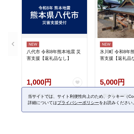
八代市 令和8年熊本地震 災
氷川町 令和8年
害支援【返礼品なし】
害支援【返礼品
1,000円
5,000円
熊本県 八代市
熊本県 氷川町
当サイトでは、サイト利便性向上のため、クッキー（Coo
詳細については
プライバシーポリシー
をお読みください