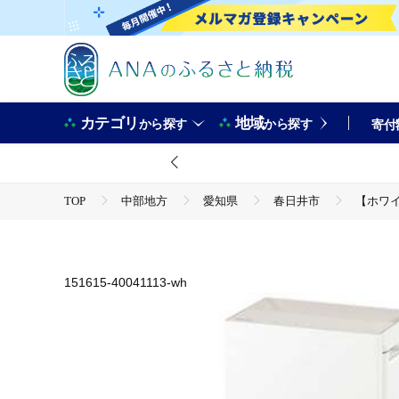
カテゴリ
地域
から探す
から探す
寄付
TOP
中部地方
愛知県
春日井市
【ホワイ
TOP
電化製品
【ホワイト(-W)】パナソニック 次亜塩素酸 空間除菌脱臭機 「ジアイ
花粉症 加湿 リビング ペット Panasonic ジアイーノ 愛知県 春日
TOP
電化製品
季節・空調家電
151615-40041113-wh
【ホワイト(-W)】パナソニック 次亜塩素酸 空間除菌脱臭機 「ジアイ
花粉症 加湿 リビング ペット Panasonic ジアイーノ 愛知県 春日
TOP
電化製品
その他家電
【ホワイト(-W)】パナソニック 次亜塩素酸 空間除菌脱臭機 「ジアイ
花粉症 加湿 リビング ペット Panasonic ジアイーノ 愛知県 春日