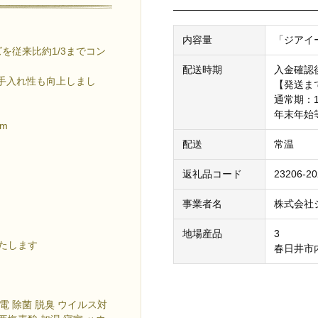
内容量
「ジアイー
を従来比約1/3までコン
配送時期
入金確認
手入れ性も向上しまし
【発送ま
通常期：
年末年始
m
配送
常温
返礼品コード
23206-2
事業者名
株式会社
地場産品
3
たします
春日井市
家電 除菌 脱臭 ウイルス対