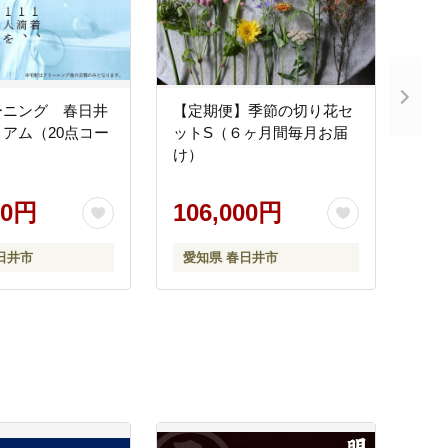
ーニング 春日井
【定期便】季節の切り花セ
アム（20点コー
ットS（６ヶ月間毎月お届
け）
00円
106,000円
日井市
愛知県 春日井市