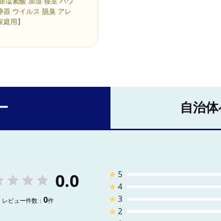
亜塩素酸 加湿 寝室 ハウ
浄器 ウイルス 脱臭 アレ
家庭用】
ー
自治体
★
5
0.0
★
4
★
3
0
レビュー件数：
件
★
2