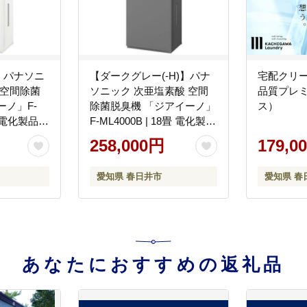
)】パナソニ
【ダークグレー(-H)】パナ
宅配クリ
 空間除菌
ソニック 次亜塩素酸 空間
品質プレミ
ーノ」F-
除菌脱臭機 「ジアイーノ」
ス）
畳 電化製品
F-ML4000B | 18畳 電化製品
家電 空気
生活家電 集じん 家電 空気
258,000円
179,0
 脱臭 感染
清浄機 空間 除菌 脱臭 感染
ニオイ ア
症対策 ウイルス ニオイ ア
愛知県 春日井市
愛知県 春
ダスト 花
レルギー ハウスダスト 花
グ ペット
粉症 加湿 リビング ペット
アイーノ 愛知
Panasonic ジアイーノ 愛知
県 春日井市
あなたにおすすめの返礼品