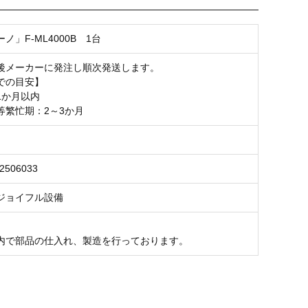
お気に入り登録
ノ」F-ML4000B 1台
後メーカーに発注し順次発送します。
での目安】
1か月以内
等繁忙期：2～3か月
02506033
ジョイフル設備
内で部品の仕入れ、製造を行っております。