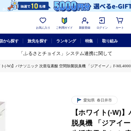
お気に入り
ご利用ガイド
新規登録
ログイン
カート
額から探す
旅先を探す
ランキング
特集
取り組み
「ふるさとチョイス」システム連携に関して
ト(-W)】パナソニック 次亜塩素酸 空間除菌脱臭機 「ジアイーノ」F-ML4000B 
ーノ」F-ML4000B | 18畳 電化製品 生活家電 集じん 家電 空気清浄機 空
井市
ーノ」F-ML4000B | 18畳 電化製品 生活家電 集じん 家電 空気清浄機 空
井市
愛知県
春日井市
ーノ」F-ML4000B | 18畳 電化製品 生活家電 集じん 家電 空気清浄機 空
【ホワイト(-W)
井市
脱臭機 「ジアイーノ」