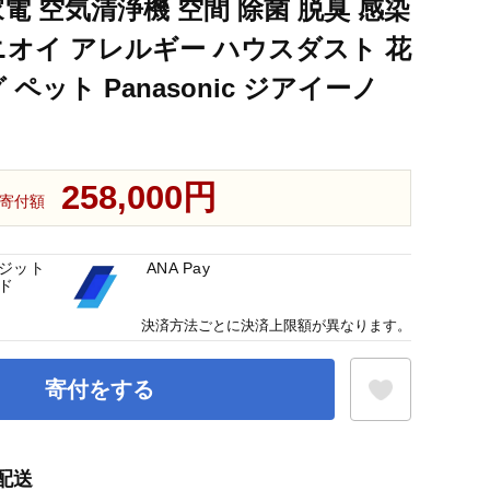
電 空気清浄機 空間 除菌 脱臭 感染
ニオイ アレルギー ハウスダスト 花
ペット Panasonic ジアイーノ
258,000円
寄付額
ジット
ANA Pay
ド
決済方法ごとに決済上限額が異なります。
寄付をする
配送