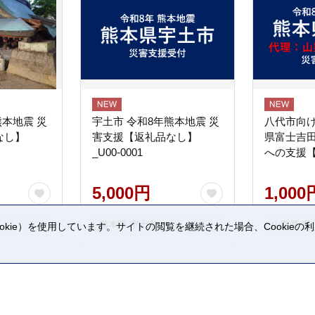
熊本地震 災
宇土市 令和8年熊本地震 災
八代市向け
なし】
害支援【返礼品なし】
県富士吉
_U00-0001
への支援
5,000円
1,000
熊本県 宇土市
山梨県 富
kie）を使用しています。サイトの閲覧を継続された場合、Cookie
。