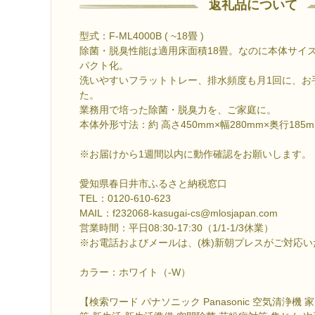
返礼品について
型式：F-ML4000B ( ~18畳 )
除菌・脱臭性能は適用床面積18畳。なのに本体サイズ
パクト化。
洗いやすいフラットトレー、排水頻度も月1回に、お
た。
業務用で培った除菌・脱臭力を、ご家庭に。
本体外形寸法：約 高さ450mm×幅280mm×奥行185m
※お届けから1週間以内に動作確認をお願いします。
愛知県春日井市ふるさと納税窓口
TEL：0120-610-623
MAIL：f232068-kasugai-cs@mlosjapan.com
営業時間：平日08:30-17:30（1/1-1/3休業）
※お電話およびメールは、(株)新朝プレスがご対応い
カラー：ホワイト（-W）
【検索ワード パナソニック Panasonic 空気清浄機 