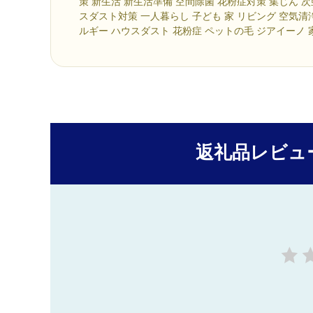
策 新生活 新生活準備 空間除菌 花粉症対策 集じん 次
スダスト対策 一人暮らし 子ども 家 リビング 空気清
ルギー ハウスダスト 花粉症 ペットの毛 ジアイーノ 
返礼品レビュ