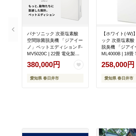
パナソニック 次亜塩素酸
【ホワイト(-W
空間除菌脱臭機 「ジアイー
ック 次亜塩素酸
ノ」ペットエディション F-
脱臭機 「ジアイ
MV5020C | 22畳 電化製品
ML4000B | 18
生活家電 集じん 家電 空気
生活家電 集じん 
380,000円
258,000円
清浄機 空間 除菌 脱臭 感染
清浄機 空間 除菌
症対策 ウイルス ニオイ ア
症対策 ウイルス 
愛知県 春日井市
愛知県 春日井市
レルギー ハウスダスト 花
レルギー ハウス
粉症 加湿 リビング ペット
粉症 加湿 リビン
パワフル 愛知県 春日井市
Panasonic ジ
県 春日井市