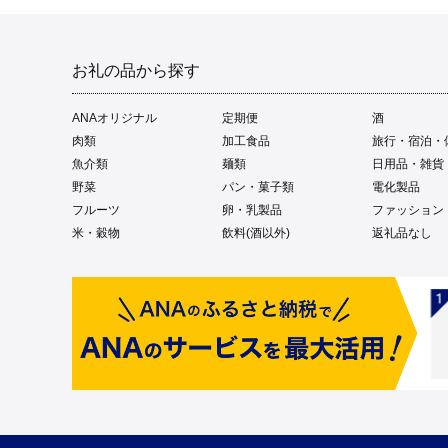
お礼の品から探す
ANAオリジナル
定期便
酒
肉類
加工食品
旅行・宿泊・
魚介類
麺類
日用品・雑貨
野菜
パン・菓子類
電化製品
フルーツ
卵・乳製品
ファッション
米・穀物
飲料(酒以外)
返礼品なし