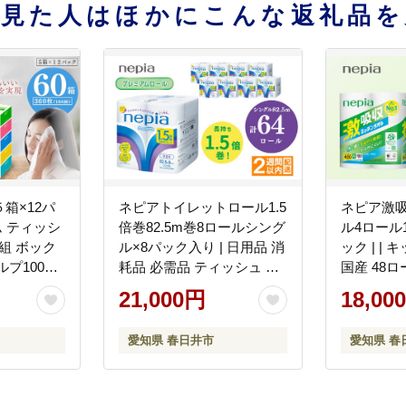
を見た人はほかにこんな返礼品を
箱×12パ
ネピアトイレットロール1.5
ネピア激
ム ティッシ
倍巻82.5m巻8ロールシング
ル4ロール1
0組 ボック
ル×8パック入り | 日用品 消
ック | | キッチンペーパー
プ100%
耗品 必需品 ティッシュ ト
国産 48ロ
新生活 防
イレットペーパー トイレッ
厚手 破れ
21,000円
18,00
 日用品 消
トロール シングル 無香料
防災 備蓄
用品 まと
ストック 花粉症 花粉 防災
消耗品 必
愛知県 春日井市
愛知県 春
 nepia
備蓄 まとめ買い 全国 発送
節約 定期便 
一人暮らし nepia ネピア