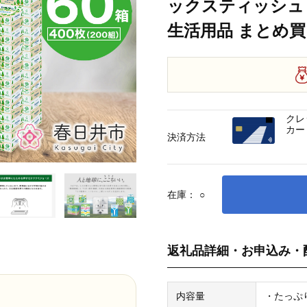
ックスティッシュ 
生活用品 まとめ買い
クレ
カー
決済方法
在庫：
○
返礼品詳細・お申込み・
内容量
・たっぷり