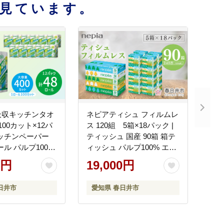
見ています。
吸収キッチンタオ
ネピアティシュ フィルムレ
00カット×12パ
ス 120組 5箱×18パック |
ティッシュ 国産 90箱 箱テ
ール パルプ100%
ィッシュ パルプ100% エコ
にくい 料理 掃除
分別不要 防災 備蓄 ストッ
0円
19,000円
 ストック 日用品
ク 日用品 消耗品 必需品 生
需品 まとめ買い
活用品 まとめ買い 節約 定
日井市
愛知県 春日井市
nepia
期便 nepia