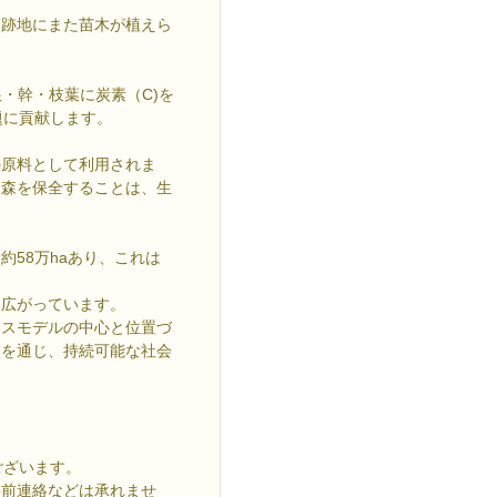
跡地にまた苗木が植えら
・幹・枝葉に炭素（C)を
題に貢献します。
原料として利用されま
、森を保全することは、生
】
58万haあり、これは
も広がっています。
ネスモデルの中心と位置づ
業を通じ、持続可能な社会
ございます。
事前連絡などは承れませ