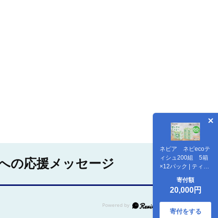
ネピア ネピecoテ
ィシュ200組 5箱
への応援メッセージ
×12パック | ティッ
シュ 国産 60箱 パ
寄付額
ルプ100% エコ コ
20,000円
ンパクト ボックス
ティッシュ 防災 備
蓄 ストック 日用品
寄付をする