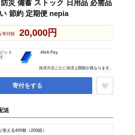
防災 備蓄 ストック 日用品 必需品
 節約 定期便 nepia
20,000円
寄付額
ジット
ANA Pay
ド
決済方法ごとに決済上限額が異なります。
寄付をする
配送
お気に入り登録
使える400枚（200組）