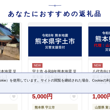
あなたにおすすめの返礼品
熊本地震 災
宇土市 令和8年熊本地震 災
八代市向け
なし】
害支援【返礼品なし】
県富士吉
kie）を使用しています。サイトの閲覧を継続された場合、Cookie
_U00-0001
への支援
。
5,000円
1,000
熊本県 宇土市
山梨県 富