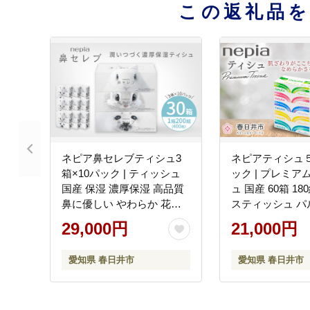
この返礼品
ネピア鼻セレブティシュ3
ネピアティシュ５
箱×10パック | ティッシュ
ック | プレミア
国産 保湿 濃厚保湿 高品質
ュ 国産 60箱 18
鼻に優しい やわらか 花粉
スティッシュ パル
鼻炎 風邪 防災 備蓄 ストッ
高品質 やわらか 
29,000円
21,000円
ク 日用品 消耗品 必需品 生
災 備蓄 ストック
活用品 まとめ買い 節約 定
耗品 必需品 生活
愛知県 春日井市
愛知県 春日井市
期便 nepia
め買い 節約 定期便