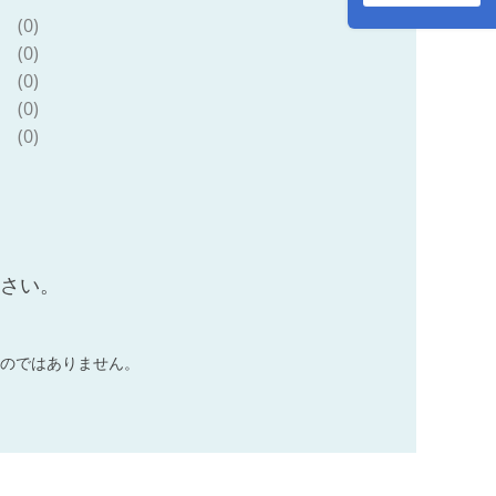
必需品 生活用品 ま
(0)
とめ買い 節約 定期
便 nepia
(0)
(0)
(0)
(0)
ださい。
のではありません。