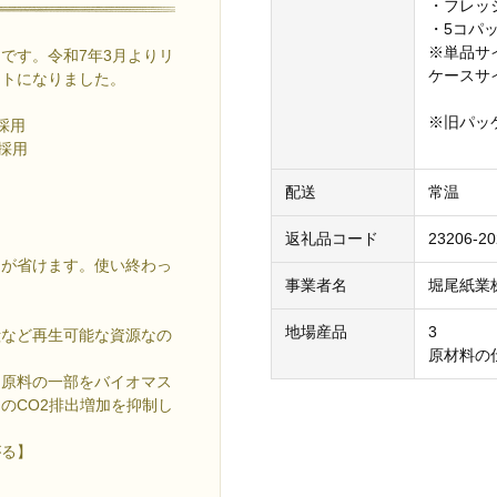
・フレッ
・5コパ
※単品サイ
です。令和7年3月よりリ
ケースサイ
クトになりました。
※旧パッ
採用
採用
配送
常温
返礼品コード
23206-2
間が省けます。使い終わっ
事業者名
堀尾紙業
地場産品
3
殻など再生可能な資源なの
原材料の
。原料の一部をバイオマス
のCO2排出増加を抑制し
がる】