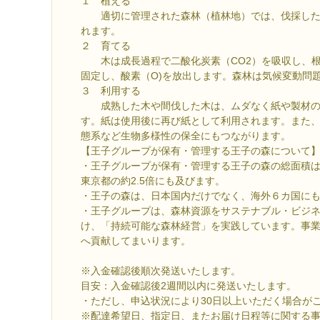
１ 植える
適切に管理された森林（植林地）では、伐採した
れます。
２ 育てる
木は成長過程で二酸化炭素（CO2）を吸収し、根
固定し、酸素（O)を放出します。森林は気候変動問
３ 利用する
成熟した木や間伐した木は、ムダなく紙や製材の
す。紙は使用後に再び紙として利用されます。また
態系など生物多様性の保全にもつながります。
【王子グループが保有・管理する王子の森について
・王子グループが保有・管理する王子の森の総面積は約
東京都の約2.5倍にも及びます。
・王子の森は、日本国内だけでなく、海外６カ国に
・王子グループは、森林資源をサステナブル・ビジ
け、「持続可能な森林経営」を実践しています。事
へ貢献してまいります。
※入金確認後順次発送いたします。
目安：入金確認後2週間以内に発送いたします。
・ただし、申込状況により30日以上いただく場合が
※配達希望日、指定日、またお届け日程等に関する