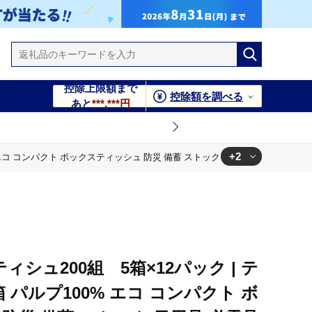
控除上限額まで
控除額を調べる
あと
***,***円
+2
 エコ コンパクト ボックスティッシュ 防災 備蓄 ストック 日用品 必需品 生活用品 
用品 必需品 生活用品 まとめ買い 節約 定期便 nepia
用品 必需品 生活用品 まとめ買い 節約 定期便 nepia
ィシュ200組 5箱×12パック | テ
箱 パルプ100% エコ コンパクト ボ