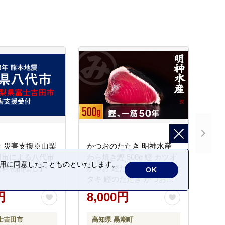
 災害支援※山梨
かつおのたたき 明神水産
田市による八代市
わら焼き鰹 500g 鰹 カツオ
の利用に同意したことものといたします。
【返礼品なし】
かつお 鰹たたき かつおタ
OK
タキ 鰹のたたき かつおの
タタキ 藁焼き わら焼き 魚
円
8,000円
さかな 海鮮 刺身 お刺身 冷
凍 ご家庭用 グルメ 特産品
士吉田市
高知県 黒潮町
ご当地 本場 高知 黒潮町 ギ