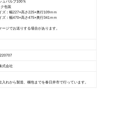
シュパルプ100％
ック包装
ズ：幅227×高さ225×奥行109ｍｍ
ズ：幅470×高さ475×奥行341ｍｍ
ケージでお送りする場合があります。
0220707
株式会社
仕入れから製造、梱包までを春日井市で行っています。