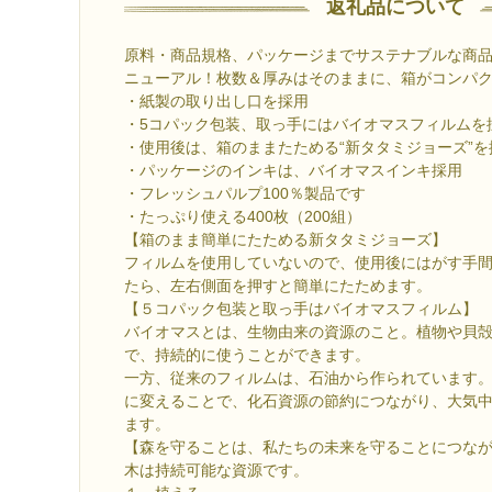
返礼品について
原料・商品規格、パッケージまでサステナブルな商品
ニューアル！枚数＆厚みはそのままに、箱がコンパ
・紙製の取り出し口を採用
・5コパック包装、取っ手にはバイオマスフィルムを
・使用後は、箱のままたためる“新タタミジョーズ”を
・パッケージのインキは、バイオマスインキ採用
・フレッシュパルプ100％製品です
・たっぷり使える400枚（200組）
【箱のまま簡単にたためる新タタミジョーズ】
フィルムを使用していないので、使用後にはがす手
たら、左右側面を押すと簡単にたためます。
【５コパック包装と取っ手はバイオマスフィルム】
バイオマスとは、生物由来の資源のこと。植物や貝
で、持続的に使うことができます。
一方、従来のフィルムは、石油から作られています
に変えることで、化石資源の節約につながり、大気中
ます。
【森を守ることは、私たちの未来を守ることにつな
木は持続可能な資源です。