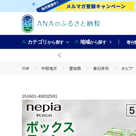
カテゴリ
地域
から探す
から探す
寄付
TOP
中部地方
愛知県
春日井市
ネピア 
TOP
日用品・雑貨
ネピア ネピecoティシュ200組 5箱×12パック | ティッシュ 国産
TOP
日用品・雑貨
ほかの雑貨・日用品
ネピア ネピecoティシュ200組 5箱×12パック | ティッシュ 国産
151601-40032591