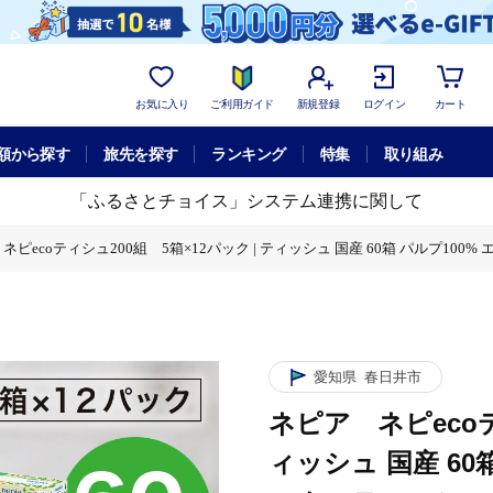
お気に入り
ご利用ガイド
新規登録
ログイン
カート
額から探す
旅先を探す
ランキング
特集
取り組み
「ふるさとチョイス」システム連携に関して
ネピecoティシュ200組 5箱×12パック | ティッシュ 国産 60箱 パルプ100%
 60箱 パルプ100% エコ コンパクト ボックスティッシュ 防災 備蓄 ストック 日
 60箱 パルプ100% エコ コンパクト ボックスティッシュ 防災 備蓄 ストック 日
愛知県
春日井市
ネピア ネピecoテ
ィッシュ 国産 60