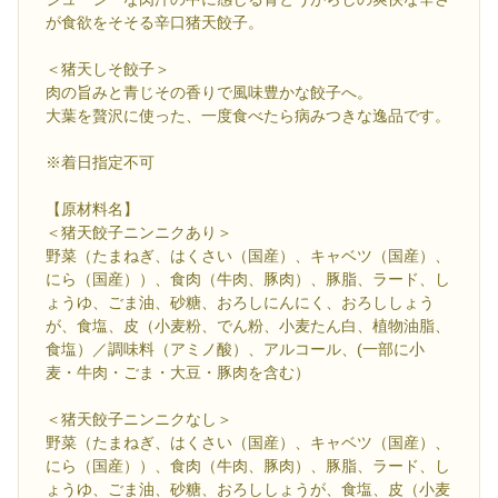
が食欲をそそる辛口猪天餃子。
＜猪天しそ餃子＞
肉の旨みと青じその香りで風味豊かな餃子へ。
大葉を贅沢に使った、一度食べたら病みつきな逸品です。
※着日指定不可
【原材料名】
＜猪天餃子ニンニクあり＞
野菜（たまねぎ、はくさい（国産）、キャベツ（国産）、
にら（国産））、食肉（牛肉、豚肉）、豚脂、ラード、し
ょうゆ、ごま油、砂糖、おろしにんにく、おろししょう
が、食塩、皮（小麦粉、でん粉、小麦たん白、植物油脂、
食塩）／調味料（アミノ酸）、アルコール、(一部に小
麦・牛肉・ごま・大豆・豚肉を含む）
＜猪天餃子ニンニクなし＞
野菜（たまねぎ、はくさい（国産）、キャベツ（国産）、
にら（国産））、食肉（牛肉、豚肉）、豚脂、ラード、し
ょうゆ、ごま油、砂糖、おろししょうが、食塩、皮（小麦