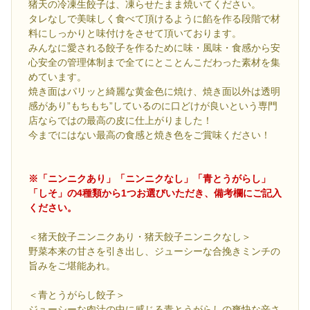
猪天の冷凍生餃子は、凍らせたまま焼いてください。
タレなしで美味しく食べて頂けるように餡を作る段階で材
料にしっかりと味付けをさせて頂いております。
みんなに愛される餃子を作るために味・風味・食感から安
心安全の管理体制まで全てにとことんこだわった素材を集
めています。
焼き面はパリッと綺麗な黄金色に焼け、焼き面以外は透明
感があり”もちもち”しているのに口どけが良いという専門
店ならではの最高の皮に仕上がりました！
今までにはない最高の食感と焼き色をご賞味ください！
※「ニンニクあり」「ニンニクなし」「青とうがらし」
「しそ」の4種類から1つお選びいただき、備考欄にご記入
ください。
＜猪天餃子ニンニクあり・猪天餃子ニンニクなし＞
野菜本来の甘さを引き出し、ジューシーな合挽きミンチの
旨みをご堪能あれ。
＜青とうがらし餃子＞
ジューシーな肉汁の中に感じる青とうがらしの爽快な辛さ