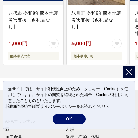
八代市 令和8年熊本地震
氷川町 令和8年熊本地震
災害支援【返礼品な
災害支援【返礼品な
し】
し】
1,000円
5,000円
1
熊本県 八代市
熊本県 氷川町
当サイトでは、サイト利便性向上のため、クッキー（Cookie）を使
用しています。サイトの閲覧を継続された場合、Cookieの利用に同
意したことものといたします。
お礼の品から探す
詳細については
プライバシーポリシー
をお読みください。
OK
ANAオリジナル
定期便
酒
肉類
加工食品
旅行・宿泊・体験