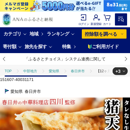
ログイン
新規登録
カート
カテゴリ
地域
ランキング
控除額を調べる
寄付額
旅先を探す
特集
ご利用ガイド
「ふるさとチョイス」システム連携に関して
+3
TOP
中部地方
愛知県
春日井市
【12ヶ月定期便】春
151607-40031171
TOP
定期便
ほかの定期便
【12ヶ月定期便】春日井の中華
愛知県
春日井市
TOP
加工食品
【12ヶ月定期便】春日井の中華料理店四川監修タレ
TOP
加工食品
惣菜・レトルト
餃子
【12ヶ月定期便