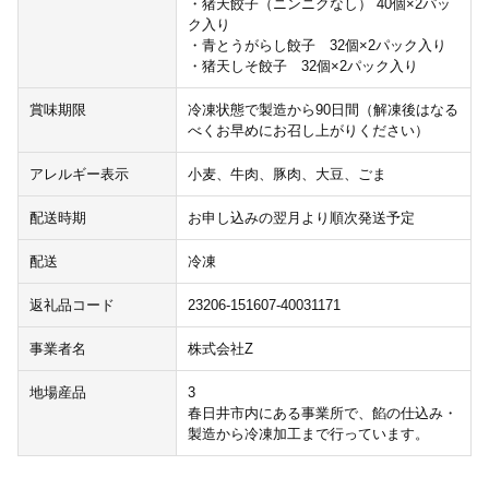
・猪天餃子（ニンニクなし） 40個×2パッ
ク入り
・青とうがらし餃子 32個×2パック入り
・猪天しそ餃子 32個×2パック入り
賞味期限
冷凍状態で製造から90日間（解凍後はなる
べくお早めにお召し上がりください）
アレルギー表示
小麦、牛肉、豚肉、大豆、ごま
配送時期
お申し込みの翌月より順次発送予定
配送
冷凍
返礼品コード
23206-151607-40031171
事業者名
株式会社Z
地場産品
3
春日井市内にある事業所で、餡の仕込み・
製造から冷凍加工まで行っています。