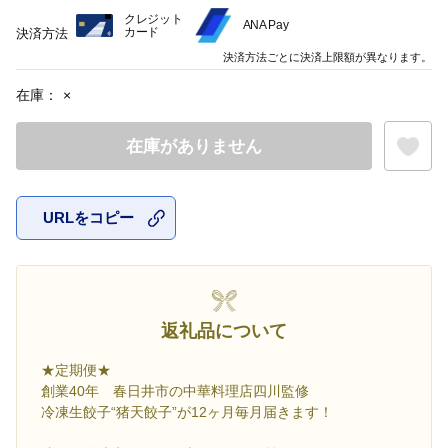
クレジット
ANA Pay
カード
決済方法
決済方法ごとに決済上限額が異なります。
在庫：
×
在庫がありません
URLをコピー
お気に入
返礼品について
★定期便★
創業40年 春日井市の中華料理店四川監修
冷凍生餃子“猪天餃子”が12ヶ月毎月届きます！