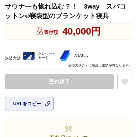
サウナ―も惚れ込む？！ 3way スパコ
ットン®寝袋型のブランケット寝具
40,000円
寄付額
クレジット
ANA Pay
カード
決済方法
決済方法ごとに決済上限額が異なります。
受付終了
URLをコピー
お気に入