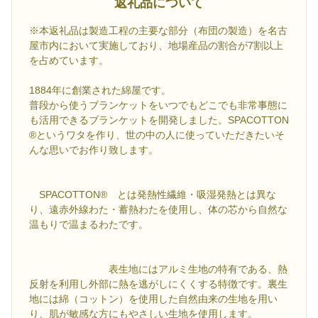
返礼品について
※本返礼品は製造工程の主要な部分（布団の製造）を名古
屋市内において実施しており、地場産品の割合が7割以上
を占めています。
1884年に創業された綿屋です。
普段から使うブランケットをいつでもどこでも非常事態に
も活用できるブランケットを開発しました。SPACOTTON
®というワタを作り、世の中の人に使っていただきたいそ
んな思いでお作り致します。
SPACOTTON® とは発熱性繊維・吸湿発熱とは異な
り、遠赤外線わた・蓄熱わたを使用し、体の芯から自然な
温もりで温まるわたです。
表生地にはアルミ生地の特有である、熱
反射を利用し外部に熱を逃がしにくくする特徴です。裏生
地には綿（コットン）を使用した自然由来の生地を用い
り、肌が敏感な方にもやさしい生地を使用します。