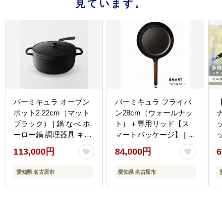
見ています。
バーミキュラ オーブン
バーミキュラ フライパ
ポット2 22cm（マット
ン28cm（ウォールナッ
ブラック） | 鍋 なべ ホ
ト）＋専用リッド【ス
ーロー鍋 調理器具 キッ
マートパッケージ】 | フ
チン用品 VERMICULAR
ライパン 調理器具
113,000円
84,000円
6
ガス火 ガス IH IH対応
VERMICULAR エナメル
エナメル加工 高級感 お
加工 キッチン用品 高級
愛知県 名古屋市
愛知県 名古屋市
しゃれ 無水調理 煮込み
感 おしゃれ 人気 おすす
蒸し 焼き 長持ち ギフト
め 無水調理 焼き料理 グ
プレゼント 人気 おすす
リル料理 朝食 卵料理 パ
め 送料無料
ン料理 ヘルシー 長持ち
ギフト プレゼント 送料