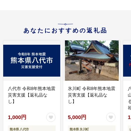
無料
あなたにおすすめの返礼品
八代市 令和8年熊本地震
氷川町 令和8年熊本地震
災害支援【返礼品な
災害支援【返礼品な
し】
し】
1,000円
5,000円
1
熊本県 八代市
熊本県 氷川町