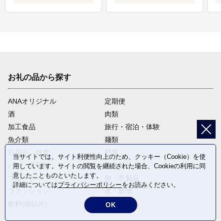
お礼の品から探す
ANAオリジナル
定期便
酒
肉類
加工食品
旅行・宿泊・体験
魚介類
麺類
日用品・雑貨
野菜
当サイトでは、サイト利便性向上のため、クッキー（Cookie）を使
パン・菓子類
電化製品
用しています。サイトの閲覧を継続された場合、Cookieの利用に同
意したことものといたします。
フルーツ
卵・乳製品
詳細については
プライバシーポリシー
をお読みください。
ファッション
米・穀物
飲料(酒以外)
返礼品なし
OK