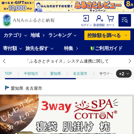
ログイン
新規登録
カート
カテゴリ
地域
ランキング
控除額を調べる
寄付額
旅先を探す
特集
ご利用ガイド
「ふるさとチョイス」システム連携に関して
+2
TOP
中部地方
愛知県
名古屋市
サウナ―も惚れ込む？
TOP
日用品・雑貨
寝具・タオル
サウナ―も惚れ込む？！ 
愛知県
名古屋市
TOP
日用品・雑貨
ほかの雑貨・日用品
サウナ―も惚れ込む