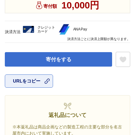
10,000円
寄付額
クレジット
ANA Pay
カード
決済方法
決済方法ごとに決済上限額が異なります。
寄付をする
URLをコピー
お気に入
返礼品について
※本返礼品は商品企画などの製造工程の主要な部分を名古
屋市内において実施しています。