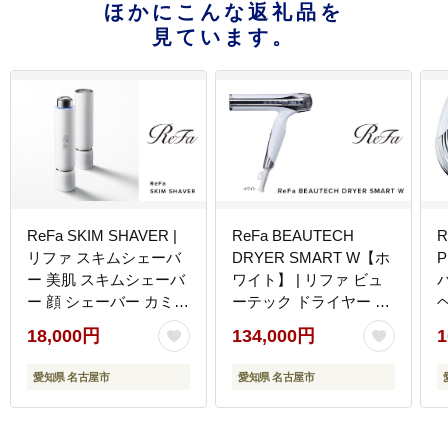
ほかにこんな返礼品を
見ています。
ReFa SKIM SHAVER |
ReFa BEAUTECH
R
リファ スキムシェーバ
DRYER SMART W【ホ
ー 美肌 スキムシェーバ
ワイト】 | リファ ビュ
ー 顔 シェーバー カミソ
ーテック ドライヤー ス
リ 剃刀 ムダ毛 敏感肌
マートダブル 1年保証
18,000円
134,000円
1
うぶ毛 メイクの上から
海外対応 引っ越し 新居
シェービングクリーム
海外対応 折り畳み コン
愛知県 名古屋市
愛知県 名古屋市
不要 人気 おすすめ 愛知
パクト 軽量 速乾 大風量
県 名古屋市
ヘアケア 人気 おすすめ