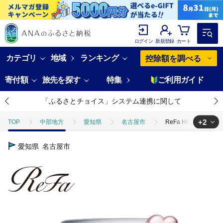
ログイン
新規登録
カート
カテゴリ
地域
ランキング
控除額を調べる
寄付額
旅先を探す
特集
ご利用ガイド
「ふるさとチョイス」システム連携に関して
+2
TOP
中部地方
愛知県
名古屋市
ReFa HEART C
TOP
日用品・雑貨
美容雑貨
ReFa HEART COMB A
愛知県
名古屋市
TOP
日用品・雑貨
ほかの雑貨・日用品
ReFa HEART 