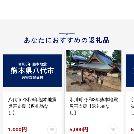
あなたにおすすめの返礼品
八代市 令和8年熊本地震
氷川町 令和8年熊本地震
災害支援【返礼品な
災害支援【返礼品な
し】
し】
し
1,000円
5,000円
5