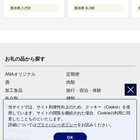
熊本県 八代市
熊本県 氷川町
お礼の品から探す
ANAオリジナル
定期便
酒
肉類
加工食品
旅行・宿泊・体験
魚介類
麺類
日用品・雑貨
野菜
当サイトでは、サイト利便性向上のため、クッキー（Cookie）を使
用しています。サイトの閲覧を継続された場合、Cookieの利用に同
パン・菓子類
電化製品
意したことものといたします。
フルーツ
卵・乳製品
詳細については
プライバシーポリシー
をお読みください。
ファッション
米・穀物
OK
飲料(酒以外)
返礼品なし