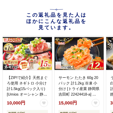
この返礼品を見た人は
ほかにこんな返礼品を
見ています。
【ZIP!で紹介】天然まぐ
サーモン たたき 60g 20
ろ使用 ネギトロ 小分け
パック 計1.2kg 冷凍 小
白
計1.5kg(15パック入り)
分け [トライ産業 静岡県
[Umios オーシャン 静岡
吉田町 22424418-a] サ
県 吉田町 22424262] ね
ーモンたたき さーもん
2
10,000円
15,000円
3
ぎとろ ネギトロ丼 手巻
ねぎとろ ネギトロ 海鮮
き寿司 まぐろたたき 天
丼