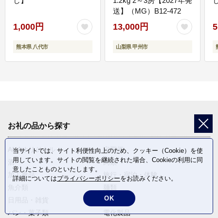
し】
1.2kg 2～3房【2027年発
送】（MG）B12-472
1,000円
13,000円
5
熊本県 八代市
山梨県 甲州市
お礼の品から探す
ANAオリジナル
定期便
当サイトでは、サイト利便性向上のため、クッキー（Cookie）を使
用しています。サイトの閲覧を継続された場合、Cookieの利用に同
酒
肉類
意したことものといたします。
加工食品
旅行・宿泊・体験
詳細については
プライバシーポリシー
をお読みください。
魚介類
麺類
OK
日用品・雑貨
野菜
パン・菓子類
電化製品