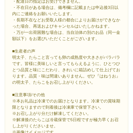
・配達日の指定はお受けできません。
・不在日がある場合は、備考欄に記載または申込後3日以
内にご連絡をお願いいたします。
・長期不在などお受取人様の都合によりお届けができなか
った場合、再送およびキャンセルはいたしかねます。
・万が一出荷困難な場合は、当自治体の別のお品（同一金
額以下）をお選びいただくことがございます。
■生産者の声
明太子、たらこと言っても卵の成熟度や大きさがバラバラ
です。皆様に美味しいと言ってもらえるように、ひとつひ
とつ品質と味にこだわり、きれいに箱詰めして仕上げてお
ります。品質・味は間違いありません。ぜひ『はねうお』
の明太子、たらこをお召し上がりください。
■注意事項/その他
※本お礼品は冷凍でのお届けとなります。冷凍での賞味期
限となりますので到着後は冷凍庫で保管下さい。
※お召し上がり分だけ解凍してください。
※解凍後のたらこは冷蔵保管で5日程ですが極力早くお召
し上がりくださいませ。
※画像はイメージです。