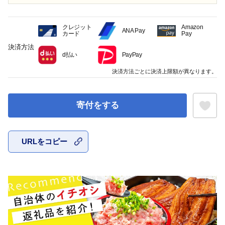
クレジット
Amazon
ANA Pay
カード
Pay
決済方法
d払い
PayPay
決済方法ごとに決済上限額が異なります。
寄付をする
URLをコピー
お気に入