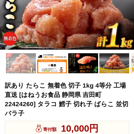
訳あり たらこ 無着色 切子 1kg 4等分 工場
直送 [はねうお食品 静岡県 吉田町
22424260] タラコ 鱈子 切れ子 ばらこ 並切
バラ子
10,000円
寄付額