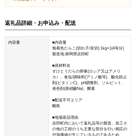
返礼品詳細・お申込み・配送
内容量
■内容量
無着色たらこ(切れ子/並切):1kg×1(4等分)
製造地:静岡県吉田町
■原材料名
すけとうだらの卵巣(ロシア又はアメリ
カ）、食塩/調味料(アミノ酸等)、酸化防止
剤(ビタミンC)、pH調整剤、ソルビット、
発色剤(亜硝酸Na)、酵素
■配送不可エリア
離島
■地場産品理由
吉田町内において返礼品等の製造、加工そ
の他の工程のうち主要な部分を行い相応の
付加価値が生じているものであるため