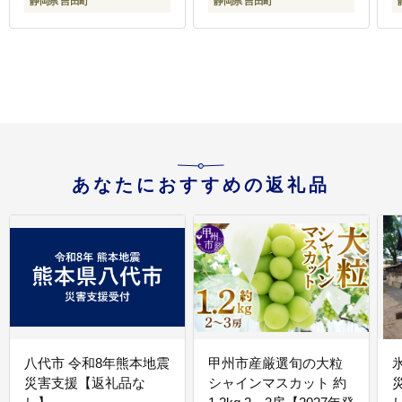
静岡県 吉田町
静岡県 吉田町
然 まぐろ マグロ 鮪 め
ばち きはだ 約100g 冷
凍 魚介 海鮮 ねぎトロ
ネギとろ 個包装
あなたにおすすめの返礼品
八代市 令和8年熊本地震
甲州市産厳選旬の大粒
災害支援【返礼品な
シャインマスカット 約