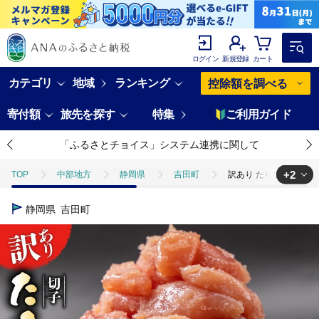
ログイン
新規登録
カート
カテゴリ
地域
ランキング
控除額を調べる
寄付額
旅先を探す
特集
ご利用ガイド
「ふるさとチョイス」システム連携に関して
+2
TOP
中部地方
静岡県
吉田町
訳あり たらこ 無着色 切子
TOP
魚介類
うに・いくら・魚卵
訳あり たらこ 無着色 切子 
静岡県
吉田町
TOP
魚介類
うに・いくら・魚卵
たらこ・明太子
訳あ