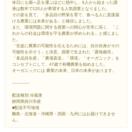
休日にも畑へ足を運ぶほどに熱中し、6人から始まった講
座は数年で120人が希望する人気授業となりました。
その姿を見て、「多品目の野菜を育て、食べる人に直接届
ける農業には未来がある」と確信しました。
また、環境問題に関する授業への関心が非常に高く、「こ
れからの社会は環境を守る農業が求められる」と感じまし
た。
「生徒に農業の可能性を伝えるためには、自分自身がその
可能性を示そう」と決意。授業で生まれた「露地栽培」
「多品目生産」「農場直送」「環境」「オーガニック」を
コンセプトにして、47歳で有機農業を始めました。
オーガニックには 農業の未来、日本の未来があります。
------------
配送種別:冷蔵便
静岡県掛川市産
■配送不可地域
離島・北海道・沖縄県・四国・九州にはお届けできませ
ん。