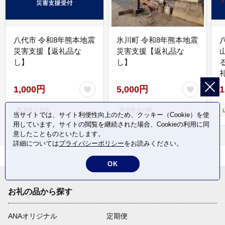
八代市 令和8年熊本地震
氷川町 令和8年熊本地震
災害支援【返礼品な
災害支援【返礼品な
し】
し】
1,000円
5,000円
1
熊本県 八代市
熊本県 氷川町
当サイトでは、サイト利便性向上のため、クッキー（Cookie）を使
用しています。サイトの閲覧を継続された場合、Cookieの利用に同
意したことものといたします。
詳細については
プライバシーポリシー
をお読みください。
OK
お礼の品から探す
ANAオリジナル
定期便