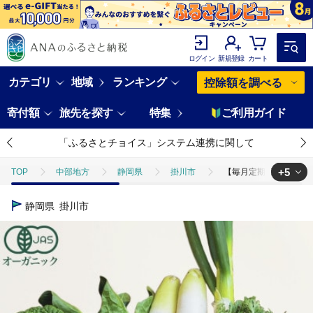
ログイン
新規登録
カート
カテゴリ
地域
ランキング
控除額を調べる
寄付額
旅先を探す
特集
ご利用ガイド
「ふるさとチョイス」システム連携に関して
+5
TOP
中部地方
静岡県
掛川市
【毎月定期便】しあわせ
TOP
野菜
【毎月定期便】しあわせ野菜畑のシェフMセット (訳あ
静岡県
掛川市
TOP
野菜
じゃがいも
【毎月定期便】しあわせ野菜畑のシェ
TOP
野菜
とまと
【毎月定期便】しあわせ野菜畑のシェフM
TOP
野菜
ねぎ・玉ねぎ
【毎月定期便】しあわせ野菜畑のシ
TOP
野菜
ほかの野菜
【毎月定期便】しあわせ野菜畑のシェ