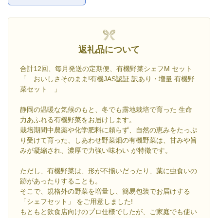
お気に入
返礼品について
合計12回、毎月発送の定期便、有機野菜シェフM セット
「 おいしさそのまま!有機JAS認証 訳あり・増量 有機野
菜セット 」
静岡の温暖な気候のもと、冬でも露地栽培で育った 生命
力あふれる有機野菜をお届けします。
栽培期間中農薬や化学肥料に頼らず、自然の恵みをたっぷ
り受けて育った、しあわせ野菜畑の有機野菜は、甘みや旨
みが凝縮され、濃厚で力強い味わい が特徴です。
ただし、有機野菜は、形が不揃いだったり、葉に虫食いの
跡があったりすることも。
そこで、規格外の野菜を増量し、簡易包装でお届けする
「シェフセット」 をご用意しました!
もともと飲食店向けのプロ仕様でしたが、ご家庭でも使い