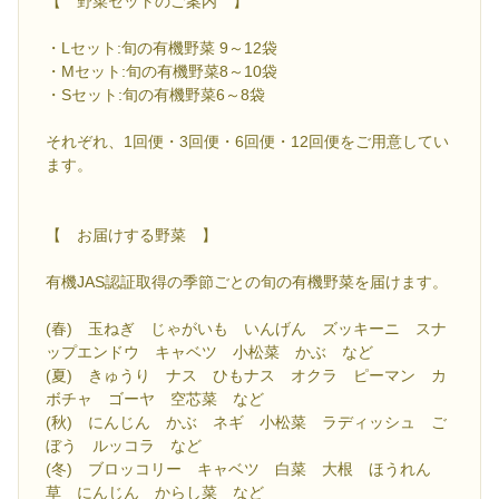
【 野菜セットのご案内 】
・Lセット:旬の有機野菜 9～12袋
・Mセット:旬の有機野菜8～10袋
・Sセット:旬の有機野菜6～8袋
それぞれ、1回便・3回便・6回便・12回便をご用意してい
ます。
【 お届けする野菜 】
有機JAS認証取得の季節ごとの旬の有機野菜を届けます。
(春) 玉ねぎ じゃがいも いんげん ズッキーニ スナ
ップエンドウ キャベツ 小松菜 かぶ など
(夏) きゅうり ナス ひもナス オクラ ピーマン カ
ボチャ ゴーヤ 空芯菜 など
(秋) にんじん かぶ ネギ 小松菜 ラディッシュ ご
ぼう ルッコラ など
(冬) ブロッコリー キャベツ 白菜 大根 ほうれん
草 にんじん からし菜 など