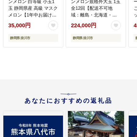
ンメロン 白等級 小玉1
ンメロン規格外大玉 1玉
玉 静岡県産 高級 マスク
全12回【配送不可地
メロン【1年中お届け】
域：離島・北海道・沖
全3回【配送不可地域：
縄県】
35,000円
224,000円
4
離島・北海道・沖縄
県】
静岡県 掛川市
静岡県 掛川市
あなたにおすすめの返礼品