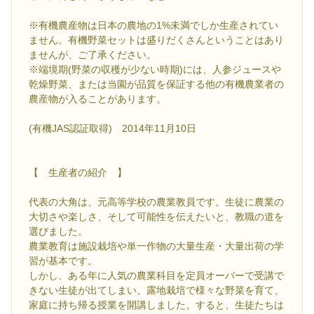
※有機農産物は日本の農地の1%未満でしか生産されてい
ません。有機野菜セットは盛りだくさんということはあり
ませんが、ご了承ください。
※端境期(野菜の収穫が少ない時期)には、人参ジュースや
乾燥野菜、または当園が品質を保証する他の有機農業者の
農産物が入ることがあります。
(有機JAS認証取得) 2014年11月10日
【 生産者の紹介 】
代表の大角は、元高等学校の農業教員です。生徒に農業の
大切さや楽しさ、そして可能性を伝えたいと、教職の道を
選びました。
農業教育は施設栽培や単一作物の大量生産・大量出荷の学
習が基本です。
しかし、ある年に人気の農業科目を定員オーバーで受講で
きない生徒が出てしまい、露地栽培で様々な野菜を育て、
家庭に持ち帰る授業を開講しました。すると、生徒たちは