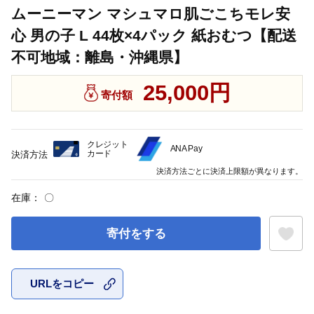
ムーニーマン マシュマロ肌ごこちモレ安
心 男の子 L 44枚×4パック 紙おむつ【配送
不可地域：離島・沖縄県】
25,000円
寄付額
クレジット
ANA Pay
カード
決済方法
決済方法ごとに決済上限額が異なります。
在庫：
〇
寄付をする
URLをコピー
お気に入