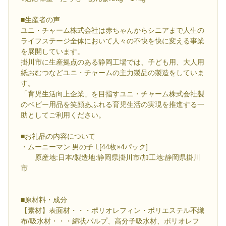
■生産者の声
ユニ・チャーム株式会社は赤ちゃんからシニアまで人生の
ライフステージ全体において人々の不快を快に変える事業
を展開しています。
掛川市に生産拠点のある静岡工場では、子ども用、大人用
紙おむつなどユニ・チャームの主力製品の製造をしていま
す。
「育児生活向上企業」を目指すユニ・チャーム株式会社製
のベビー用品を笑顔あふれる育児生活の実現を推進する一
助としてご利用ください。
■お礼品の内容について
・ムーニーマン 男の子 L[44枚×4パック]
原産地:日本/製造地:静岡県掛川市/加工地:静岡県掛川
市
■原材料・成分
【素材】表面材・・・ポリオレフィン・ポリエステル不織
布/吸水材・・・綿状パルプ、高分子吸水材、ポリオレフ