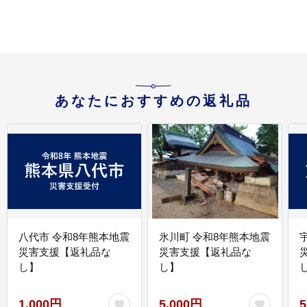
あなたにおすすめの返礼品
八代市 令和8年熊本地震
氷川町 令和8年熊本地震
災害支援【返礼品な
災害支援【返礼品な
し】
し】
し
1,000円
5,000円
5