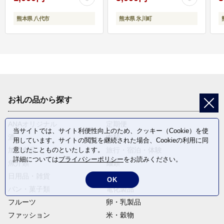
熊本県 八代市
熊本県 氷川町
お礼の品から探す
ANAオリジナル
定期便
当サイトでは、サイト利便性向上のため、クッキー（Cookie）を使
酒
肉類
用しています。サイトの閲覧を継続された場合、Cookieの利用に同
意したことものといたします。
加工食品
旅行・宿泊・体験
詳細については
プライバシーポリシー
をお読みください。
魚介類
麺類
日用品・雑貨
野菜
OK
パン・菓子類
電化製品
フルーツ
卵・乳製品
ファッション
米・穀物