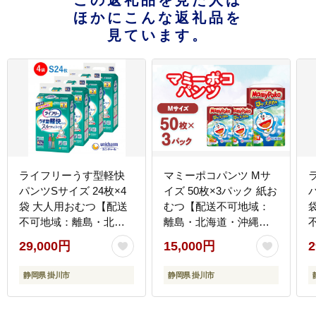
この返礼品を見た人は
ほかにこんな返礼品を
見ています。
ライフリーうす型軽快
マミーポコパンツ Mサ
パンツSサイズ 24枚×4
イズ 50枚×3パック 紙お
袋 大人用おむつ【配送
むつ【配送不可地域：
不可地域：離島・北海
離島・北海道・沖縄
道・沖縄県】
県・九州】
29,000円
15,000円
2
静岡県 掛川市
静岡県 掛川市