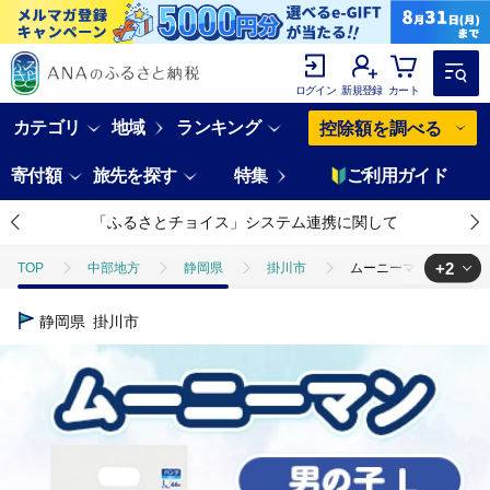
ログイン
新規登録
カート
カテゴリ
地域
ランキング
控除額を調べる
寄付額
旅先を探す
特集
ご利用ガイド
「ふるさとチョイス」システム連携に関して
+2
TOP
中部地方
静岡県
掛川市
ムーニーマン マシュマ
TOP
日用品・雑貨
ムーニーマン マシュマロ肌ごこちモレ安心 男の
静岡県
掛川市
TOP
日用品・雑貨
ほかの雑貨・日用品
ムーニーマン マシュ