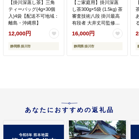
【掛川深蒸し茶】三角
【ご家庭用】掛川深蒸
ティーバッグ(4g×30個
し茶300g×5袋 (1.5kg) 茶
茶
入)4袋【配送不可地域：
審査技術八段 掛川最高
離島・沖縄県】
有段者 大井丈司監修
【配送不可地域：離
12,000円
16,000円
2
島・沖縄県】
静岡県 掛川市
静岡県 掛川市
あなたにおすすめの返礼品