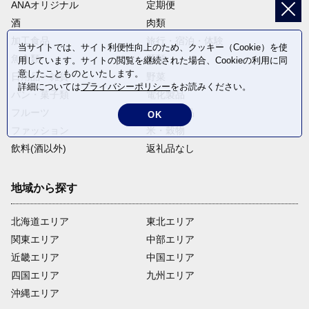
ANAオリジナル
定期便
酒
肉類
加工食品
旅行・宿泊・体験
当サイトでは、サイト利便性向上のため、クッキー（Cookie）を使
魚介類
麺類
用しています。サイトの閲覧を継続された場合、Cookieの利用に同
意したことものといたします。
日用品・雑貨
野菜
詳細については
プライバシーポリシー
をお読みください。
パン・菓子類
電化製品
フルーツ
卵・乳製品
OK
ファッション
米・穀物
飲料(酒以外)
返礼品なし
地域から探す
北海道エリア
東北エリア
関東エリア
中部エリア
近畿エリア
中国エリア
四国エリア
九州エリア
沖縄エリア