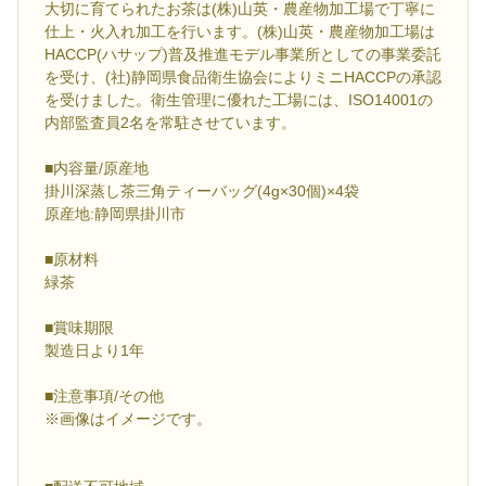
大切に育てられたお茶は(株)山英・農産物加工場で丁寧に
仕上・火入れ加工を行います。(株)山英・農産物加工場は
HACCP(ハサップ)普及推進モデル事業所としての事業委託
を受け、(社)静岡県食品衛生協会によりミニHACCPの承認
を受けました。衛生管理に優れた工場には、ISO14001の
内部監査員2名を常駐させています。
■内容量/原産地
掛川深蒸し茶三角ティーバッグ(4g×30個)×4袋
原産地:静岡県掛川市
■原材料
緑茶
■賞味期限
製造日より1年
■注意事項/その他
※画像はイメージです。