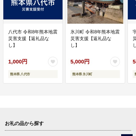
八代市 令和8年熊本地震
氷川町 令和8年熊本地震
災害支援【返礼品な
災害支援【返礼品な
し】
し】
し
1,000円
5,000円
5
熊本県 八代市
熊本県 氷川町
お礼の品から探す