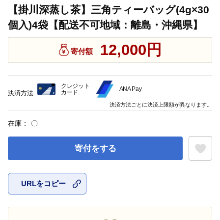
【掛川深蒸し茶】三角ティーバッグ(4g×30
個入)4袋【配送不可地域：離島・沖縄県】
12,000円
寄付額
クレジット
ANA Pay
カード
決済方法
決済方法ごとに決済上限額が異なります。
在庫：
〇
寄付をする
URLをコピー
お気に入