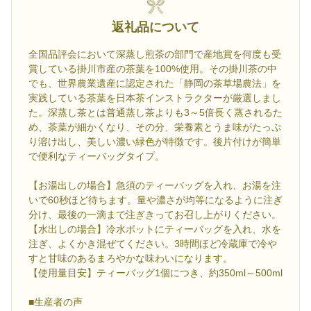
返礼品について
全国品評会において深蒸し煎茶の部門で産地賞を何度も受
賞している掛川市産の茶葉を100%使用。その掛川茶の中
でも、世界農業遺産に認定された「静岡の茶草場農法」を
実践している茶葉を日本茶インストラクターが厳選しまし
た。深蒸し茶とは普通蒸し茶よりも3～5倍長く蒸されるた
め、茶葉が細かくなり、その分、栄養素とうま味がたっぷ
り溶け出し、美しい濃い緑色が特徴です。後片付けが簡単
で便利なティーバッグタイプ。
【お湯出しの場合】急須のティーバッグを入れ、お湯を注
いで60秒ほど待ちます。量や濃さが均等になるように注ぎ
分け、最後の一滴まで注ぎきってお召し上がりください。
【水出しの場合】冷水ポットにティーバッグを入れ、水を
注ぎ、よくかき混ぜてください。3時間ほど冷蔵庫で冷や
すと甘味のあるまろやかな味わいになります。
【使用量目安】ティーバッグ1個につき、約350ml～500ml
■生産者の声