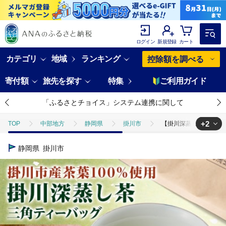
ログイン
新規登録
カート
カテゴリ
地域
ランキング
控除額を調べる
寄付額
旅先を探す
特集
ご利用ガイド
「ふるさとチョイス」システム連携に関して
+2
TOP
中部地方
静岡県
掛川市
【掛川深蒸し茶】三角テ
TOP
飲料（酒以外）
【掛川深蒸し茶】三角ティーバッグ(4g×30
静岡県
掛川市
TOP
飲料（酒以外）
ソフトドリンク
お茶
【掛川深蒸