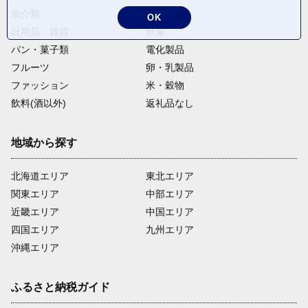
魚介類
麺類
OK
日用品・雑貨
野菜
パン・菓子類
電化製品
フルーツ
卵・乳製品
ファッション
米・穀物
飲料(酒以外)
返礼品なし
地域から探す
北海道エリア
東北エリア
関東エリア
中部エリア
近畿エリア
中国エリア
四国エリア
九州エリア
沖縄エリア
ふるさと納税ガイド