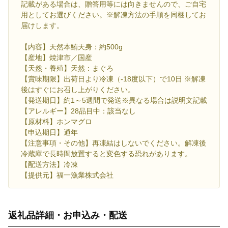
記載がある場合は、贈答用等には向きませんので、ご自宅
用としてお選びください。※解凍方法の手順を同梱してお
届けします。
【内容】天然本鮪天身：約500g
【産地】焼津市／国産
【天然・養殖】天然：まぐろ
【賞味期限】出荷日より冷凍（-18度以下）で10日 ※解凍
後はすぐにお召し上がりください。
【発送期日】約1～5週間で発送※異なる場合は説明文記載
【アレルギー】28品目中：該当なし
【原材料】ホンマグロ
【申込期日】通年
【注意事項・その他】再凍結はしないでください。解凍後
冷蔵庫で長時間放置すると変色する恐れがあります。
【配送方法】冷凍
【提供元】福一漁業株式会社
返礼品詳細・お申込み・配送