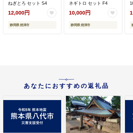
ねぎとろ セット S4
ネギトロ セット F4
1
12,000円
10,000円
1
静岡県 焼津市
静岡県 焼津市
あなたにおすすめの返礼品