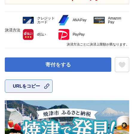
クレジット
Amazon
ANA Pay
カード
Pay
決済方法
d払い
PayPay
決済方法ごとに決済上限額が異なります。
寄付をする
URLをコピー
お気に入