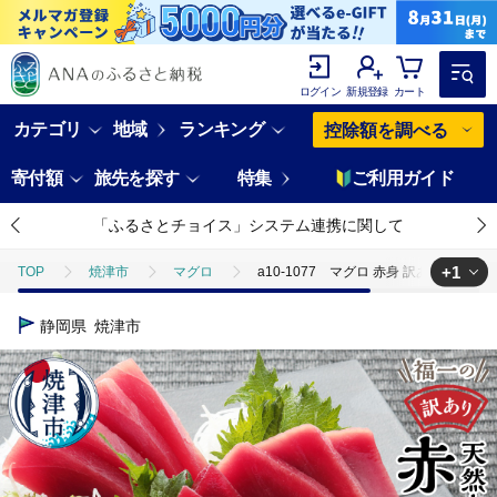
ログイン
新規登録
カート
カテゴリ
地域
ランキング
控除額を調べる
寄付額
旅先を探す
特集
ご利用ガイド
「ふるさとチョイス」システム連携に関して
+1
TOP
焼津市
マグロ
a10-1077 マグロ 赤身 訳あり 刺身 ホ
TOP
魚介類
鮮魚
マグロ
a10-1077 マグロ 赤身 訳
静岡県
焼津市