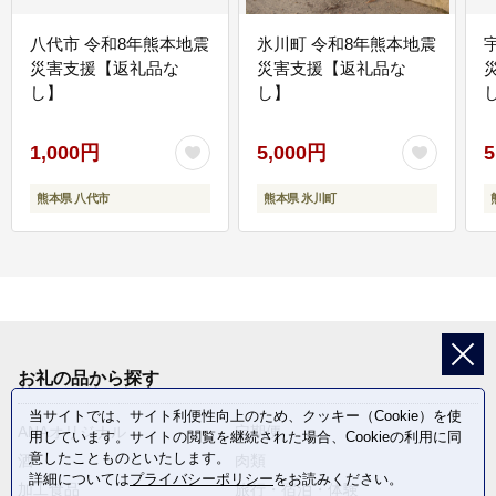
八代市 令和8年熊本地震
氷川町 令和8年熊本地震
災害支援【返礼品な
災害支援【返礼品な
し】
し】
し
1,000円
5,000円
5
熊本県 八代市
熊本県 氷川町
お礼の品から探す
当サイトでは、サイト利便性向上のため、クッキー（Cookie）を使
ANAオリジナル
定期便
用しています。サイトの閲覧を継続された場合、Cookieの利用に同
意したことものといたします。
酒
肉類
詳細については
プライバシーポリシー
をお読みください。
加工食品
旅行・宿泊・体験