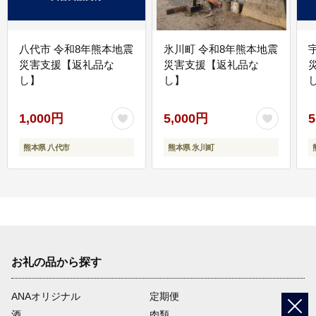
八代市 令和8年熊本地震
氷川町 令和8年熊本地震
災害支援【返礼品な
災害支援【返礼品な
し】
し】
し
1,000円
5,000円
5
熊本県 八代市
熊本県 氷川町
お礼の品から探す
ANAオリジナル
定期便
酒
肉類