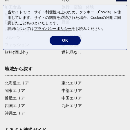
加工食品
旅行・宿泊・体験
当サイトでは、サイト利便性向上のため、クッキー（Cookie）を使
魚介類
麺類
用しています。サイトの閲覧を継続された場合、Cookieの利用に同
日用品・雑貨
野菜
意したことものといたします。
詳細については
プライバシーポリシー
をお読みください。
パン・菓子類
電化製品
フルーツ
卵・乳製品
OK
ファッション
米・穀物
飲料(酒以外)
返礼品なし
地域から探す
北海道エリア
東北エリア
関東エリア
中部エリア
近畿エリア
中国エリア
四国エリア
九州エリア
沖縄エリア
ふるさと納税ガイド