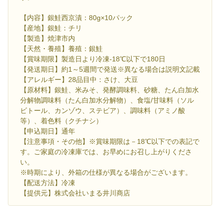
【内容】銀鮭西京漬：80g×10パック
【産地】銀鮭：チリ
【製造】焼津市内
【天然・養殖】養殖：銀鮭
【賞味期限】製造日より冷凍‐18℃以下で180日
【発送期日】約1～5週間で発送※異なる場合は説明文記載
【アレルギー】28品目中：さけ、大豆
【原材料】銀鮭、米みそ、発酵調味料、砂糖、たん白加水
分解物調味料（たん白加水分解物）、食塩/甘味料（ソル
ビトール、カンゾウ、ステビア）、調味料（アミノ酸
等）、着色料（クチナシ）
【申込期日】通年
【注意事項・その他】※賞味期限は－18℃以下での表記で
す。ご家庭の冷凍庫では、お早めにお召し上がりくださ
い。
※時期により、外箱の仕様が異なる場合がございます。
【配送方法】冷凍
【提供元】株式会社いまる井川商店