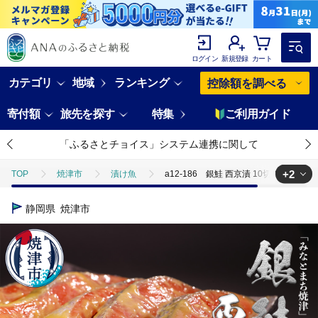
ログイン
新規登録
カート
カテゴリ
地域
ランキング
控除額を調べる
寄付額
旅先を探す
特集
ご利用ガイド
「ふるさとチョイス」システム連携に関して
+2
TOP
焼津市
漬け魚
a12-186 銀鮭 西京漬 10切入（個包
TOP
魚介類
a12-186 銀鮭 西京漬 10切入（個包装真空パック）
静岡県
焼津市
TOP
加工食品
ほかの加工食品
a12-186 銀鮭 西京漬 1