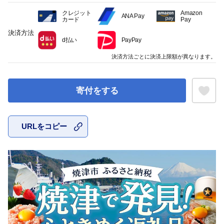
クレジット
Amazon
ANA Pay
カード
Pay
決済方法
d払い
PayPay
決済方法ごとに決済上限額が異なります。
寄付をする
URLをコピー
お気に入