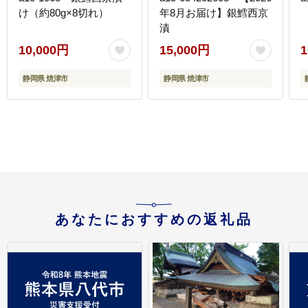
け（約80g×8切れ）
年8月お届け】銀鱈西京
漬
10,000円
15,000円
1
静岡県 焼津市
静岡県 焼津市
あなたにおすすめの返礼品