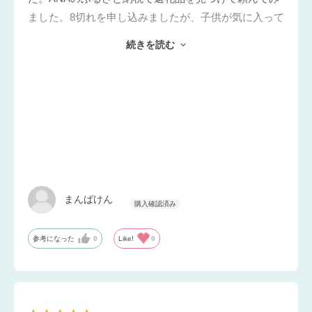
ました。8切れを申し込みましたが、子供が気に入って
1切れ、2切れと殆ど食べてしまい、もっと多い物を申
続きを読む
込みすればよかったと後悔しました。銀鱈の身がホロ
ホロしており、小骨も丁寧に調理されてました。加熱
すると西京味噌の甘い香りと少し焦げた匂いが食欲を
そそります。また枚数を増やしてリピートしたいと思
います。
まんばけん
参考になった
0
Like!
0