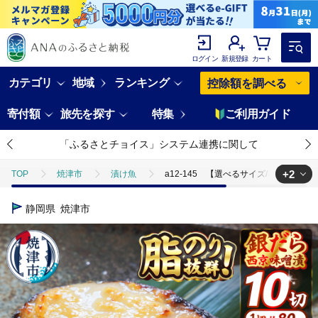
ログイン
新規登録
カート
カテゴリ
地域
ランキング
控除額を調べる
寄付額
旅先を探す
特集
ご利用ガイド
「ふるさとチョイス」システム連携に関して
+2
TOP
焼津市
漬け魚
a12-145 【選べるサイズ/容量】銀鱈
TOP
魚介類
鮮魚
ほかの鮮魚
a12-145 【選べる
静岡県
焼津市
TOP
加工食品
惣菜・レトルト
a12-145 【選べるサイズ