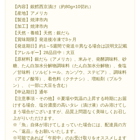
【内容】銀鱈西京漬け（約80g×10切れ）
【産地】アメリカ
【製造】焼津市内
【加工】焼津市内
【天然・養殖】天然：銀だら
【賞味期限】発送後冷凍で3ヶ月
【発送期日】約1～5週間で発送※異なる場合は説明文記載
【アレルギー】28品目中：大豆
【原材料】銀だら（アメリカ）、米みそ、発酵調味料、砂
糖、たん白加水分解物調味料（たん白加水分解物）、食塩
／甘味料（ソルビトール、カンゾウ、ステビア）、調味料
（アミノ酸等）、着色料（クチナシ）、増粘剤（プルラ
ン）、（一部に大豆を含む）
【申込期日】通年
【注意事項・その他】※夏場や気温の上昇する時期にお届
けする場合、塩分濃度の高いタレ（漬け液）のみ溶けてし
まう場合がございますが、品質上問題なく美味しくお召し
上がりいただけます。
※「魚」自体が溶けてしまっていた場合には、配達員の方
へ「返品」をお願いいたします。
※可能であれば「午前中」のお受け取りをオススメします