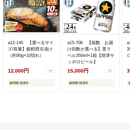
a12-145 【選べるサイ
a15-706 【箱数、お届
a
ズ/容量】銀鱈西京漬け
け回数が選べる】黒ラ
（約80g×10切れ）
ベル350ml×1箱【焼津サ
ッポロビール】
12,000円
15,000円
3
静岡県 焼津市
静岡県 焼津市