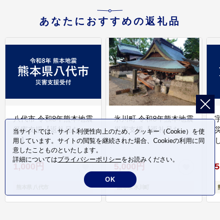
あなたにおすすめの返礼品
八代市 令和8年熊本地震
氷川町 令和8年熊本地震
災害支援【返礼品な
災害支援【返礼品な
当サイトでは、サイト利便性向上のため、クッキー（Cookie）を使
し】
し】
し
用しています。サイトの閲覧を継続された場合、Cookieの利用に同
意したことものといたします。
詳細については
プライバシーポリシー
をお読みください。
1,000円
5,000円
5
OK
熊本県 八代市
熊本県 氷川町