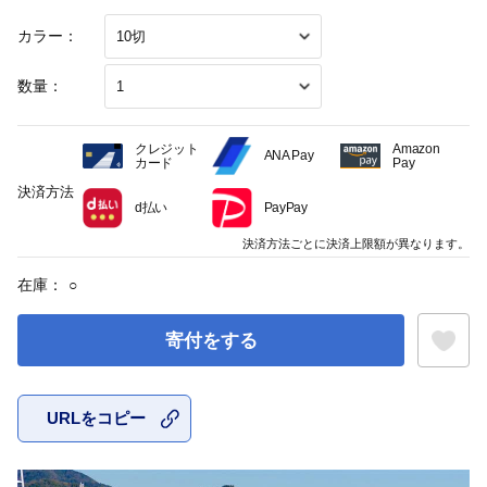
カラー：
数量：
クレジット
Amazon
ANA Pay
カード
Pay
決済方法
d払い
PayPay
決済方法ごとに決済上限額が異なります。
在庫：
○
寄付をする
URLをコピー
お気に入