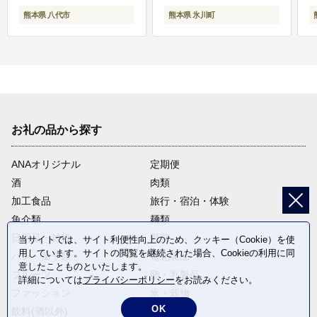
熊本県 八代市
熊本県 氷川町
お礼の品から探す
ANAオリジナル
定期便
酒
肉類
加工食品
旅行・宿泊・体験
魚介類
麺類
日用品・雑貨
野菜
当サイトでは、サイト利便性向上のため、クッキー（Cookie）を使
用しています。サイトの閲覧を継続された場合、Cookieの利用に同
パン・菓子類
電化製品
意したことものといたします。
フルーツ
卵・乳製品
詳細については
プライバシーポリシー
をお読みください。
ファッション
米・穀物
OK
飲料(酒以外)
返礼品なし