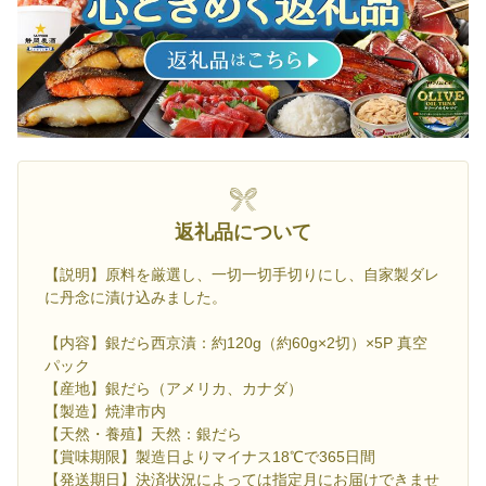
返礼品について
【説明】原料を厳選し、一切一切手切りにし、自家製ダレ
に丹念に漬け込みました。
【内容】銀だら西京漬：約120g（約60g×2切）×5P 真空
パック
【産地】銀だら（アメリカ、カナダ）
【製造】焼津市内
【天然・養殖】天然：銀だら
【賞味期限】製造日よりマイナス18℃で365日間
【発送期日】決済状況によっては指定月にお届けできませ