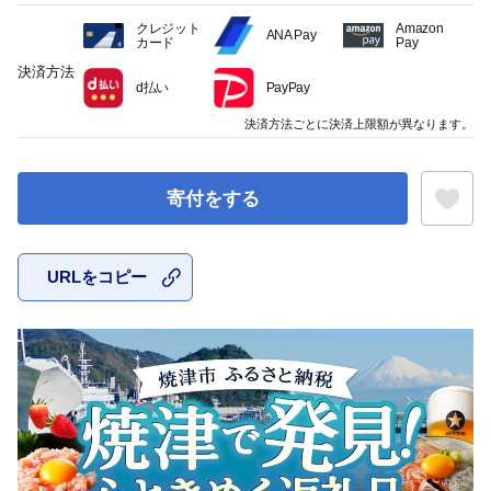
クレジット
Amazon
ANA Pay
カード
Pay
決済方法
d払い
PayPay
決済方法ごとに決済上限額が異なります。
寄付をする
URLをコピー
お気に入