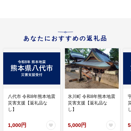
あなたにおすすめの返礼品
八代市 令和8年熊本地震
氷川町 令和8年熊本地震
災害支援【返礼品な
災害支援【返礼品な
し】
し】
し
1,000円
5,000円
5