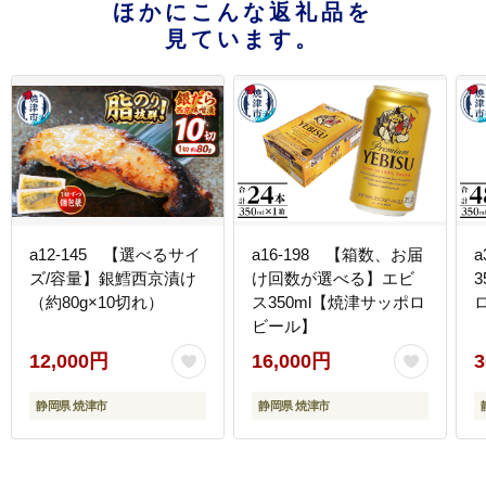
ほかにこんな返礼品を
見ています。
a12-145 【選べるサイ
a16-198 【箱数、お届
a
ズ/容量】銀鱈西京漬け
け回数が選べる】エビ
（約80g×10切れ）
ス350ml【焼津サッポロ
ビール】
12,000円
16,000円
3
静岡県 焼津市
静岡県 焼津市