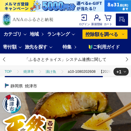
ログイン
新規登録
カート
カテゴリ
地域
ランキング
控除額を調べる
寄付額
旅先を探す
特集
ご利用ガイド
「ふるさとチョイス」システム連携に関して
+1
TOP
焼津市
漬け魚
a10-1080202608 【2026年8月
TOP
魚介類
鮮魚
ほかの鮮魚
a10-1080202608
静岡県
焼津市