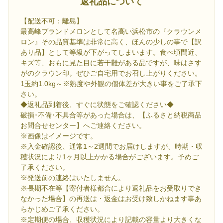
返礼品について
【配送不可：離島】
最高峰ブランドメロンとして名高い浜松市の『クラウンメ
ロン』その品質基準は非常に高く、ほんの少しの事で【訳
あり品】として等級が下がってしまいます。食べ頃間近、
キズ等、おもに見た目に若干難がある品ですが、味はさす
がのクラウン印。ぜひご自宅用でお召し上がりください。
1玉約1.0kg～※熟度や外観の個体差が大きい事をご了承下
さい。
◆返礼品到着後、すぐに状態をご確認ください◆
破損･不備･不具合等があった場合は、【ふるさと納税商品
お問合せセンター】へご連絡ください。
※画像はイメージです。
※入金確認後、通常1～2週間でお届けしますが、時期・収
穫状況により1ヶ月以上かかる場合がございます。予めご
了承ください。
※発送前の連絡はいたしません。
※長期不在等【寄付者様都合により返礼品をお受取りでき
なかった場合】の再送は・返金はお受け致しかねます事あ
らかじめご了承ください。
※定期便の場合、収穫状況により記載の容量より大きくな