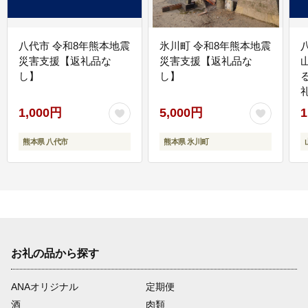
八代市 令和8年熊本地震
氷川町 令和8年熊本地震
災害支援【返礼品な
災害支援【返礼品な
し】
し】
1,000円
5,000円
1
熊本県 八代市
熊本県 氷川町
お礼の品から探す
ANAオリジナル
定期便
酒
肉類