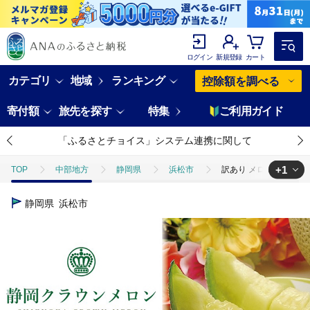
ログイン
新規登録
カート
カテゴリ
地域
ランキング
控除額を調べる
寄付額
旅先を探す
特集
ご利用ガイド
「ふるさとチョイス」システム連携に関して
+1
TOP
中部地方
静岡県
浜松市
訳あり メロン クラウン
TOP
フルーツ
メロン
訳あり メロン クラウンメロン 1玉 
静岡県
浜松市