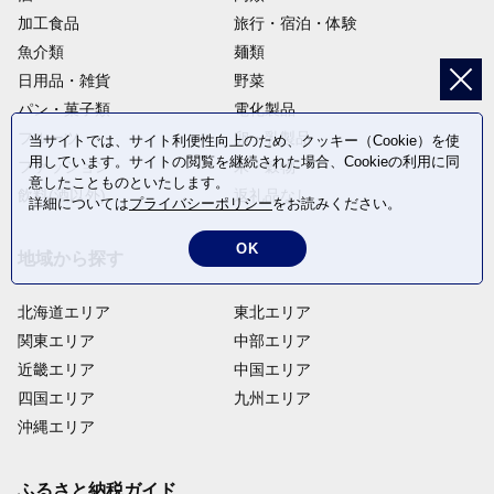
加工食品
旅行・宿泊・体験
魚介類
麺類
日用品・雑貨
野菜
パン・菓子類
電化製品
フルーツ
卵・乳製品
当サイトでは、サイト利便性向上のため、クッキー（Cookie）を使
用しています。サイトの閲覧を継続された場合、Cookieの利用に同
ファッション
米・穀物
意したことものといたします。
飲料(酒以外)
返礼品なし
詳細については
プライバシーポリシー
をお読みください。
OK
地域から探す
北海道エリア
東北エリア
関東エリア
中部エリア
近畿エリア
中国エリア
四国エリア
九州エリア
沖縄エリア
ふるさと納税ガイド