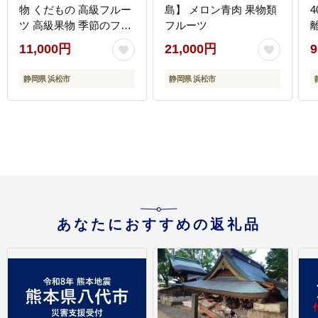
物 くだもの 高級フルー
島】 メロン青肉 果物類
ツ 高級果物 季節のフル
フルーツ
ーツ 季節の果物 旬のフ
11,000円
21,000円
9
ルーツ 旬の果物 マスク
メロン 青肉 めろん 静岡
静岡県 浜松市
静岡県 浜松市
メロン 訳アリ 静岡 静岡
県 浜松市 【配送不可：
離島】
あなたにおすすめの返礼品