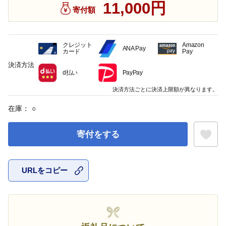
11,000円
寄付額
クレジット
Amazon
ANA Pay
カード
Pay
決済方法
d払い
PayPay
決済方法ごとに決済上限額が異なります。
在庫：
○
寄付をする
URLをコピー
お気に入