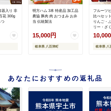
器入り 非
明方ハム 3本 特産品 加工品
フルーツビ
花 300g
農協 豚肉 肉 おつまみ お弁
比べセット 
みつ
当 伝統製法
りんご・
リー・ざ
15,000円
10,00
岐阜県 八百津町
岐阜県 八
あなたにおすすめの返礼品