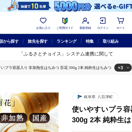
お気に入り
ご利用ガイド
新規登録
ログイン
カート
額から探す
旅先を探す
ランキング
特集
取り組み
「ふるさとチョイス」システム連携に関して
+3
いプラ容器入り 非加熱生はちみつ 百花 300g 2本 純粋生はちみつ
やすいプラ容器入り 非加熱生はちみつ 百花 300g 2本 純粋生はちみつ
やすいプラ容器入り 非加熱生はちみつ 百花 300g 2本 純粋生はちみつ
器入り 非加熱生はちみつ 百花 300g 2本 純粋生はちみつ
岐阜県
八百津町
使いやすいプラ容
300g 2本 純粋生