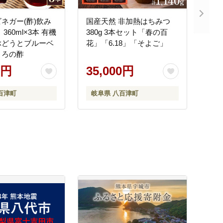
ネガー(酢)飲み
国産天然 非加熱はちみつ
360ml×3本 有機
380g 3本セット「春の百
ぶどうとブルーベ
花」「6.18」「そよご」
くろの酢
0円
35,000円
百津町
岐阜県 八百津町