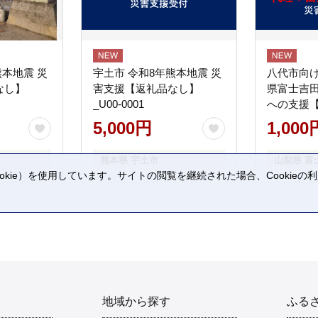
熊本地震 災
宇土市 令和8年熊本地震 災
八代市向け
なし】
害支援【返礼品なし】
県富士吉
_U00-0001
への支援
5,000円
1,000
熊本県 宇土市
山梨県 富
kie）を使用しています。サイトの閲覧を継続された場合、Cookie
。
地域から探す
ふる