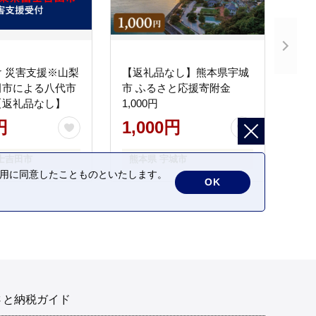
 災害支援※山梨
【返礼品なし】熊本県宇城
田市による八代市
市 ふるさと応援寄附金
【返礼品なし】
1,000円
円
1,000円
士吉田市
熊本県 宇城市
の利用に同意したことものといたします。
OK
さと納税ガイド