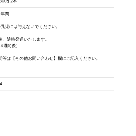
00g 2本
2年間
の乳児には与えないでください。
後、随時発送いたします。
～4週間後）
間等は【その他お問い合わせ】欄にご記入ください。
4