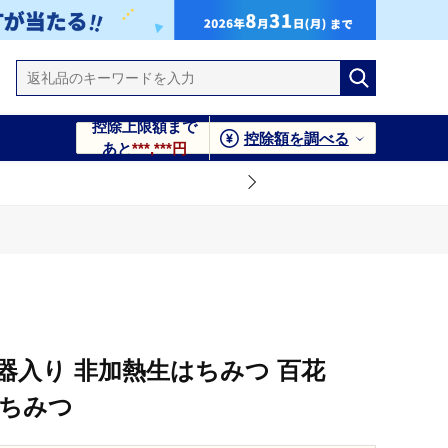
控除上限額まで
控除額を調べる
あと
***,***円
器入り 非加熱生はちみつ 百花
はちみつ