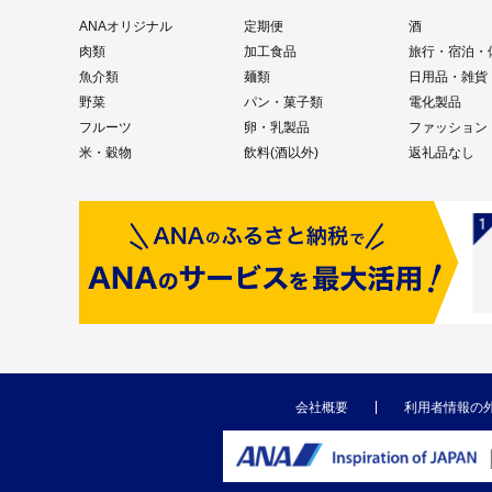
ANAオリジナル
定期便
酒
肉類
加工食品
旅行・宿泊・
魚介類
麺類
日用品・雑貨
野菜
パン・菓子類
電化製品
フルーツ
卵・乳製品
ファッション
米・穀物
飲料(酒以外)
返礼品なし
会社概要
利用者情報の