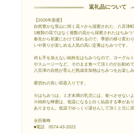
返礼品について
【2026年新蜜】
自然豊かな里山に咲く花々から採蜜された、八百津
1種類の花ではなく複数の花から採蜜されたはちみつ
春先から初夏にかけて採れるので、季節の移り変わ
いや香りが楽しめる人気の高い定番はちみつです。
何も手を加えない純粋生はちみつなので、ヨーグル
やスムージーなど、そのまま食べて頂くのがお勧め
八百津の自然が育んだ熟成非加熱はちみつをお楽し
蜜切れの良い容器入りです。
※はちみつは、１才未満の乳児には、食べさせない
※純粋な蜂蜜は、低温になると白く結晶する事があ
ありません。低温でゆっくり湯せんして頂くと元に
永田養蜂
■電話 0574-43-2022