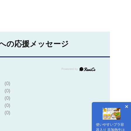
への応援メッセージ
(0)
(0)
(0)
(0)
(0)
使いやすいプラ容
器入り 非加熱生は