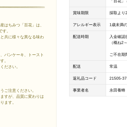
「百花」 3
賞味期限
採取より
アレルギー表示
1歳未満
町産はちみつ「百花」は、
です。
配送時期
入金確認
りと共に様々な異なる味わ
（概ね2
ご不在期
ト、パンケーキ、トースト
です。
配送
常温
みください。
返礼品コード
21505-37
事業者名
永田養蜂
ようご注意ください。
りますが、品質に変わりは
戻ります。