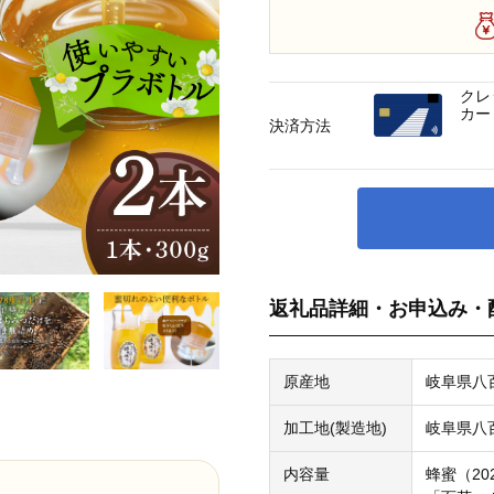
クレ
カー
決済方法
返礼品詳細・お申込み・
原産地
岐阜県八
加工地(製造地)
岐阜県八
内容量
蜂蜜（20