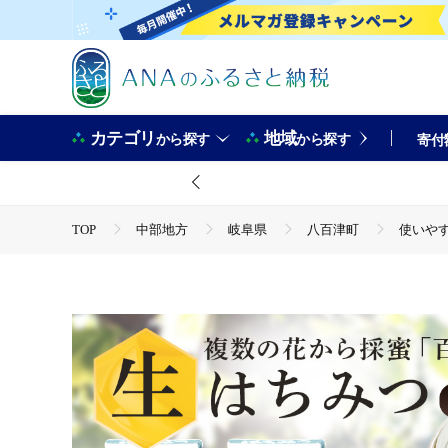
カテゴリ
地域
から探す
から探す
寄付
TOP
中部地方
岐阜県
八百津町
使いやす
TOP
加工食品
調味料
ほかの調味料
使い
TOP
加工食品
缶詰・瓶詰
はちみつ
使い
TOP
加工食品
ほかの加工食品
使いやすいプラ容