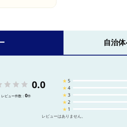
ー
自治体
★
5
0.0
★
4
★
3
0
レビュー件数：
件
★
2
★
1
レビューはありません。