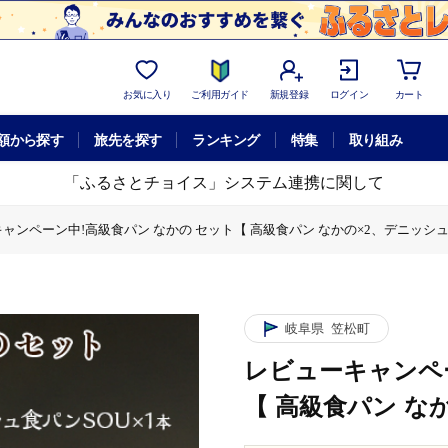
お気に入り
ご利用ガイド
新規登録
ログイン
カート
額から探す
旅先を探す
ランキング
特集
取り組み
「ふるさとチョイス」システム連携に関して
ャンペーン中!高級食パン なかの セット【 高級食パン なかの×2、デニッシュS
 なかの セット【 高級食パン なかの×2、デニッシュSOU×1】
!高級食パン なかの セット【 高級食パン なかの×2、デニッシュSOU×1】
岐阜県
笠松町
レビューキャンペー
【 高級食パン な