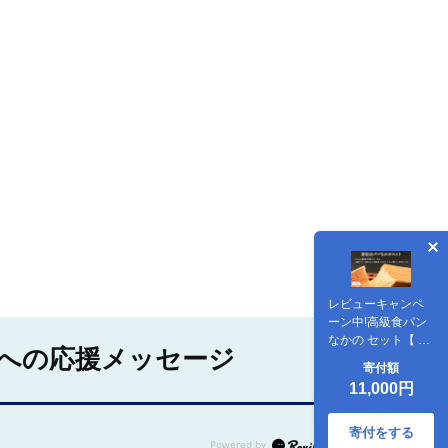
レビューキャンペ
ーン中!高級食パン
なかの セット【 高
への応援メッセージ
級食パン なかの
寄付額
×2、デニッシュ
11,000円
SOU×1】
寄付をする