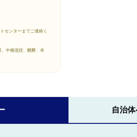
ートセンターまでご連絡く
量、中種混捏、醗酵、本
ー
自治体