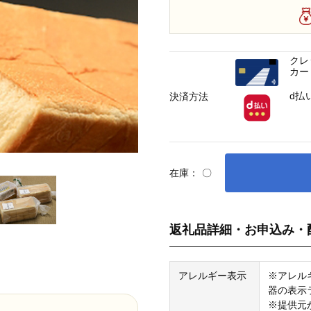
クレ
カー
d払
決済方法
在庫：
〇
返礼品詳細・お申込み・
アレルギー表示
※アレル
器の表示
※提供元