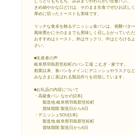
しっとりもちもち、みみまでやわらかい生食パン。
きめ細やかな口どけは、そのまま生食でぜひお試し
厚めに切ったトーストも美味です。
リッチな食卓を飾るデニッシュ食パンは、発酵バタ
風味豊かにそのままでも美味しく召し上がっていた
おすすめはトースト。外はサックリ、中はとろける
さい。
■生産者の声
岐阜県羽島郡笠松町のパン工場 こむぎ・家です。
創業以来、食パンをメインにデニッシュやラスクな
みなさまに喜ばれる製品作りを目指しています。
■お礼品の内容について
・高級食パン なかの[2本]
製造地:岐阜県羽島郡笠松町
賞味期限:製造日から6日
・デニッシュSOU[1本]
製造地:岐阜県羽島郡笠松町
賞味期限:製造日から6日