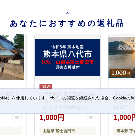
あなたにおすすめの返礼品
熊本地震 災
八代市向け 災害支援※山梨
【返礼品
kie）を使用しています。サイトの閲覧を継続された場合、Cookie
なし】
県富士吉田市による八代市
市 ふるさ
。
への支援【返礼品なし】
1,000円
1,000円
1,000
山梨県 富士吉田市
熊本県 宇