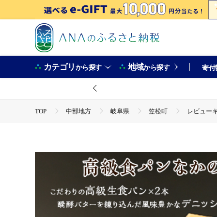
カテゴリ
地域
から探す
から探す
寄付
TOP
中部地方
岐阜県
笠松町
レビューキ
TOP
パン・菓子類
レビューキャンペーン中!高級食パン
TOP
パン・菓子類
パン
レビューキャンペーン中