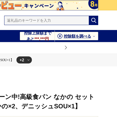
控除上限額まで
控除額を調べる
あと
***,***円
+2
OU×1】
ン中!高級食パン なかの セット
かの×2、デニッシュSOU×1】