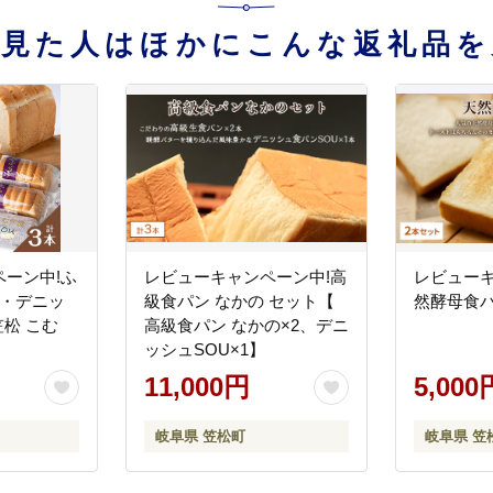
を見た人はほかにこんな返礼品を
ーン中!ふ
レビューキャンペーン中!高
レビューキ
本・デニッ
級食パン なかの セット【
然酵母食パ
笠松 こむ
高級食パン なかの×2、デニ
ッシュSOU×1】
11,000円
5,000
岐阜県 笠松町
岐阜県 笠