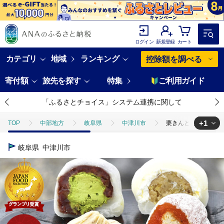
ログイン
新規登録
カート
カテゴリ
地域
ランキング
控除額を調べる
寄付額
旅先を探す
特集
ご利用ガイド
「ふるさとチョイス」システム連携に関して
+1
TOP
中部地方
岐阜県
中津川市
栗きんとんと和スイー
TOP
パン・菓子類
和菓子
ほかの和菓子
栗きんとんと
岐阜県
中津川市