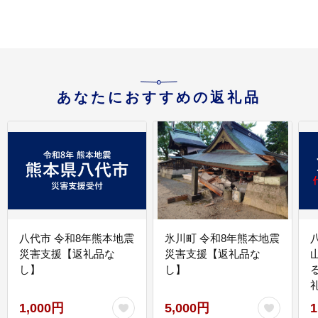
あなたにおすすめの返礼品
八代市 令和8年熊本地震
氷川町 令和8年熊本地震
災害支援【返礼品な
災害支援【返礼品な
し】
し】
1,000円
5,000円
1