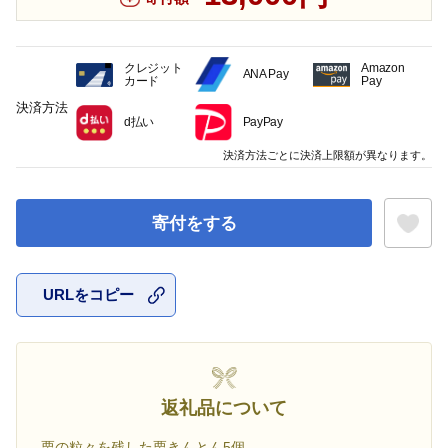
クレジット
Amazon
ANA Pay
カード
Pay
決済方法
d払い
PayPay
決済方法ごとに決済上限額が異なります。
寄付をする
URLをコピー
お気に入
返礼品について
栗の粒々を残した栗きんとん5個