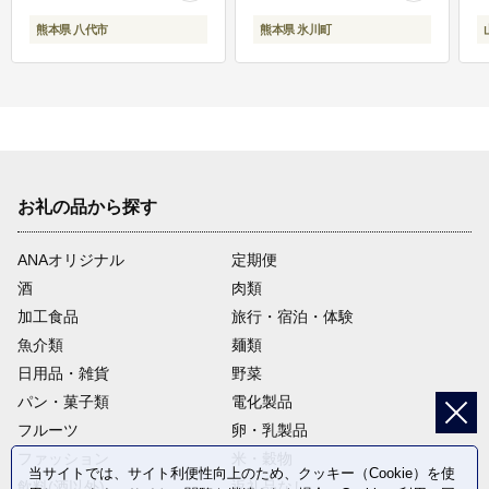
熊本県 八代市
熊本県 氷川町
お礼の品から探す
ANAオリジナル
定期便
酒
肉類
加工食品
旅行・宿泊・体験
魚介類
麺類
日用品・雑貨
野菜
パン・菓子類
電化製品
フルーツ
卵・乳製品
ファッション
米・穀物
当サイトでは、サイト利便性向上のため、クッキー（Cookie）を使
飲料(酒以外)
返礼品なし