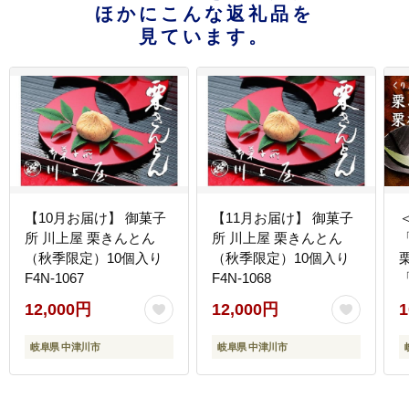
ほかにこんな返礼品を
見ています。
【10月お届け】 御菓子
【11月お届け】 御菓子
所 川上屋 栗きんとん
所 川上屋 栗きんとん
（秋季限定）10個入り
（秋季限定）10個入り
F4N-1067
F4N-1068
箱
12,000円
12,000円
1
岐阜県 中津川市
岐阜県 中津川市