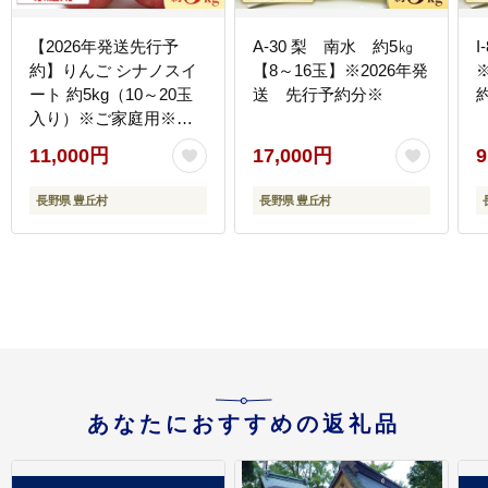
【2026年発送先行予
A-30 梨 南水 約5㎏
I
約】りんご シナノスイ
【8～16玉】※2026年発
ート 約5kg（10～20玉
送 先行予約分※
入り）※ご家庭用※
※2026年10月発送予定
11,000円
17,000円
9
※
長野県 豊丘村
長野県 豊丘村
あなたにおすすめの返礼品