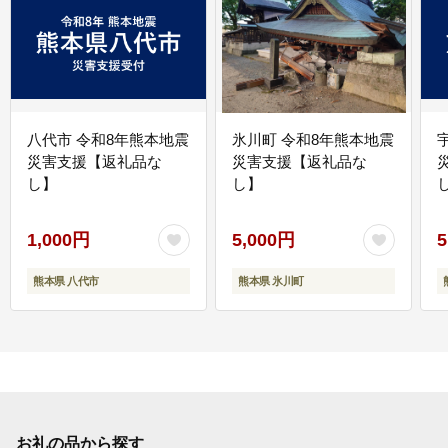
八代市 令和8年熊本地震
氷川町 令和8年熊本地震
災害支援【返礼品な
災害支援【返礼品な
し】
し】
し
1,000円
5,000円
5
熊本県 八代市
熊本県 氷川町
お礼の品から探す