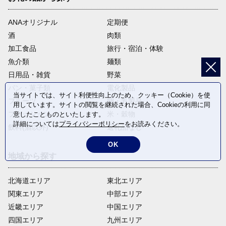
ANAオリジナル
定期便
酒
肉類
加工食品
旅行・宿泊・体験
魚介類
麺類
日用品・雑貨
野菜
パン・菓子類
電化製品
当サイトでは、サイト利便性向上のため、クッキー（Cookie）を使
フルーツ
卵・乳製品
用しています。サイトの閲覧を継続された場合、Cookieの利用に同
ファッション
米・穀物
意したことものといたします。
詳細については
プライバシーポリシー
をお読みください。
飲料(酒以外)
返礼品なし
OK
地域から探す
北海道エリア
東北エリア
関東エリア
中部エリア
近畿エリア
中国エリア
四国エリア
九州エリア