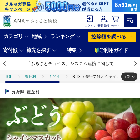
ログイン
新規登録
カート
カテゴリ
地域
ランキング
控除額を調べる
寄付額
旅先を探す
特集
ご利用ガイド
「ふるさとチョイス」システム連携に関して
+2
TOP
豊丘村
ぶどう
B-13 ＜先行受付＞ シャインマスカット
TOP
フルーツ
B-13 ＜先行受付＞ シャインマスカット＆クイーンル
長野県
豊丘村
TOP
フルーツ
ぶどう・マスカット
B-13 ＜先行受付＞ 