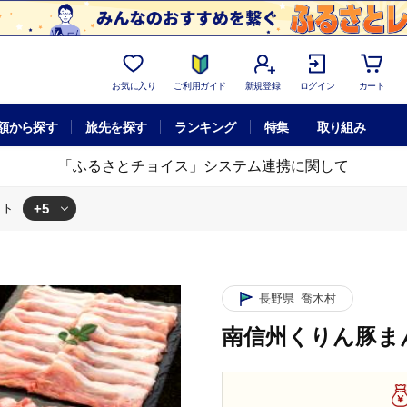
お気に入り
ご利用ガイド
新規登録
ログイン
カート
額から探す
旅先を探す
ランキング
特集
取り組み
「ふるさとチョイス」システム連携に関して
+5
ット
ん豚まんぷくセット
ん豚まんぷくセット
くりん豚まんぷくセット
まんぷくセット
長野県
喬木村
南信州くりん豚ま