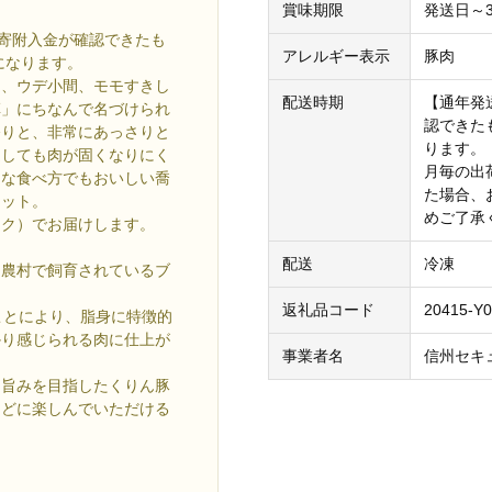
賞味期限
発送日～3
でに寄附入金が確認できたも
アレルギー表示
豚肉
になります。
用、ウデ小間、モモすきし
配送時期
【通年発送
草」にちなんで名づけられ
認できた
香りと、非常にあっさりと
ります。
通しても肉が固くなりにく
月毎の出
んな食べ方でもおいしい喬
た場合、
セット。
めご了承
ック）でお届けします。
配送
冷凍
な農村で飼育されているブ
返礼品コード
20415-Y
ことにより、脂身に特徴的
かり感じられる肉に仕上が
事業者名
信州セキ
る旨みを目指したくりん豚
などに楽しんでいただける