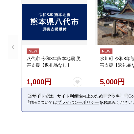
八代市 令和8年熊本地震 災
氷川町 令和8年
害支援【返礼品なし】
害支援【返礼品
1,000円
5,000円
熊本県 八代市
熊本県 氷川町
当サイトでは、サイト利便性向上のため、クッキー（Coo
詳細については
プライバシーポリシー
をお読みください