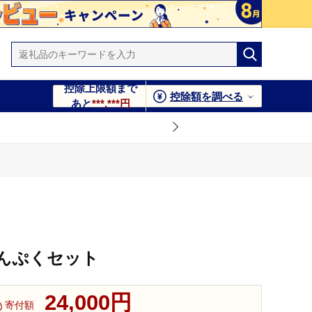
控除上限額まで
控除額を調べる
あと
***,***円
んぷくセット
24,000円
寄付額