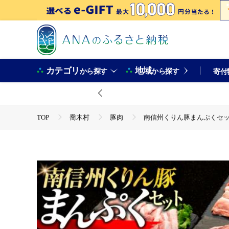
カテゴリ
地域
から探す
から探す
寄付
TOP
喬木村
豚肉
南信州くりん豚まんぷくセ
TOP
肉
豚肉
南信州くりん豚まんぷくセット
TOP
肉
豚肉
ステーキ(豚肉)
南信州くり
TOP
肉
豚肉
すき焼き(豚肉)
南信州くり
TOP
肉
豚肉
しゃぶしゃぶ(豚肉)
南信州
TOP
肉
豚肉
焼肉(豚肉)
南信州くりん豚