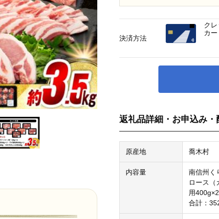
クレ
カー
決済方法
返礼品詳細・お申込み・
原産地
喬木村
内容量
南信州く
ロース（カ
用400g
合計：35