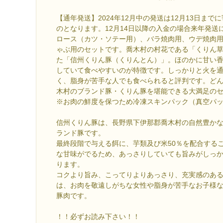
【通年発送】2024年12月中の発送は12月13日ま
のとなります。12月14日以降の入金の場合来年発送
ロース（カツ・ソテー用）、バラ焼肉用、ウデ焼肉
ゃぶ用のセットです。喬木村の村花である「くりん
た「信州くりん豚（くりんとん）」。ほのかに甘い
していて食べやすいのが特徴です。しっかりと火を
く、脂身が苦手な人でも食べられると評判です。ど
木村のブランド豚・くりん豚を堪能できる大満足の
※お肉の鮮度を保つため冷凍スキンパック（真空パ
信州くりん豚は、長野県下伊那郡喬木村の自然豊か
ランド豚です。
最終段階で与える餌に、芋類及び米50％を配合する
な甘味がでるため、あっさりしていても旨みがしっ
ります。
コクより旨み、こってりよりあっさり、充実感のあ
は、お肉を敬遠しがちな女性や脂身が苦手なお子様
豚肉です。
！！必ずお読み下さい！！