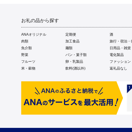
お礼の品から探す
ANAオリジナル
定期便
酒
肉類
加工食品
旅行・宿泊・
魚介類
麺類
日用品・雑貨
野菜
パン・菓子類
電化製品
フルーツ
卵・乳製品
ファッション
米・穀物
飲料(酒以外)
返礼品なし