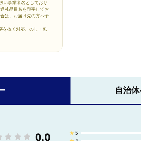
り扱い事業者名としており
び返礼品目名を印字してお
場合は、お届け先の方へ予
字を抜く対応、のし・包
ー
自治体
★
5
0.0
★
4