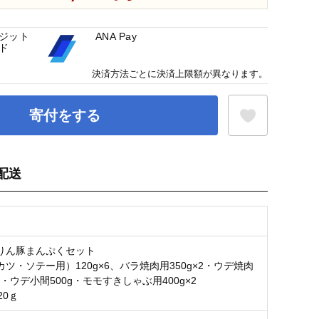
ジット
ANA Pay
ド
決済方法ごとに決済上限額が異なります。
寄付をする
配送
お気に入り登録
りん豚まんぷくセット
ツ・ソテー用）120g×6、バラ焼肉用350g×2・ウデ焼肉
×2・ウデ小間500g・モモすきしゃぶ用400g×2
20ｇ