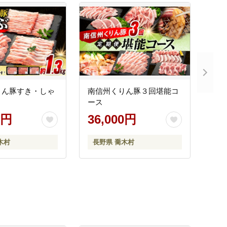
りん豚すき・しゃ
南信州くりん豚３回堪能コ
ース
0円
36,000円
木村
長野県 喬木村