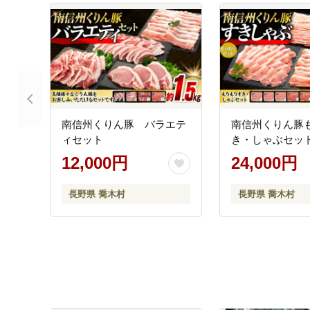
南信州くりん豚 バラエテ
南信州くりん豚
ィセット
き・しゃぶセッ
12,000円
24,000円
長野県 喬木村
長野県 喬木村