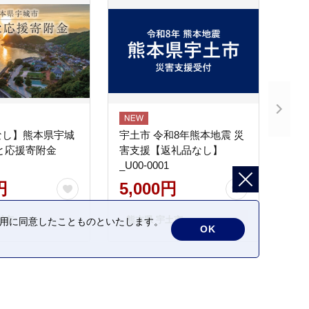
なし】熊本県宇城
宇土市 令和8年熊本地震 災
と応援寄附金
害支援【返礼品なし】
_U00-0001
円
5,000円
城市
熊本県 宇土市
の利用に同意したことものといたします。
OK