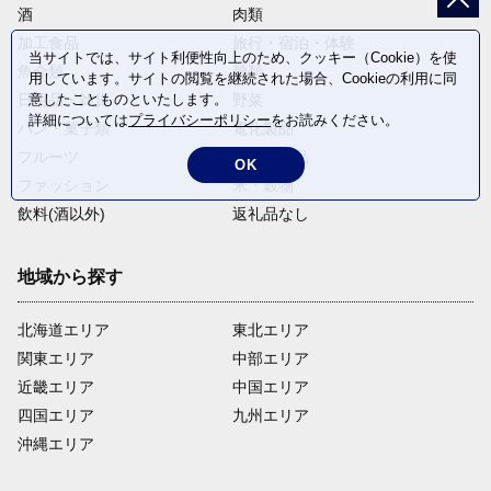
酒
肉類
加工食品
旅行・宿泊・体験
当サイトでは、サイト利便性向上のため、クッキー（Cookie）を使
魚介類
麺類
用しています。サイトの閲覧を継続された場合、Cookieの利用に同
意したことものといたします。
日用品・雑貨
野菜
詳細については
プライバシーポリシー
をお読みください。
パン・菓子類
電化製品
フルーツ
卵・乳製品
OK
ファッション
米・穀物
飲料(酒以外)
返礼品なし
地域から探す
北海道エリア
東北エリア
関東エリア
中部エリア
近畿エリア
中国エリア
四国エリア
九州エリア
沖縄エリア