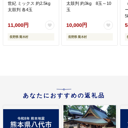
世紀 ミックス 約2.5kg
太鼓判 約3kg 8玉～10
太鼓判 各4玉
玉
5
11,000円
10,000円
5
長野県 喬木村
長野県 喬木村
あなたにおすすめの返礼品