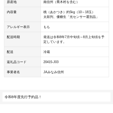
原産地
南信州（喬木村を含む）
内容量
桃（あかつき）約5kg（10～18玉）
太鼓判、優糖生「光センサー選別品」
アレルギー表示
もも
配送時期
発送は令和8年7月中旬頃～8月上旬頃を予
定しています。
配送
冷蔵
返礼品コード
20415-J03
事業者名
JAみなみ信州
令和8年度先行予約品！