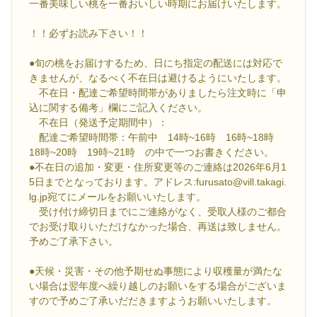
一番美味しい桃を一番おいしい時期にお届けいたします。
！！必ずお読み下さい！！
●旬の桃をお届けするため、日にち指定の配送には対応で
きませんが、なるべく不在日は避けるようにいたします。
不在日・配達ご希望時間帯がありましたら注文時に「申
込に関する備考」欄にご記入ください。
不在日（発送予定期間中）：
配達ご希望時間帯：午前中 14時~16時 16時~18時
18時~20時 19時~21時 の中で一つお書きください。
●不在日の追加・変更・住所変更等のご連絡は2026年6月1
5日までとなっております。アドレス:furusato@vill.takagi.
lg.jp宛てにメールをお願いいたします。
受け付け締切日までにご連絡がなく、受取人様のご都合
でお受け取りいただけなかった場合、再送は致しません。
予めご了承下さい。
●天候・災害・その他予期せぬ事態により収穫量が満たな
い場合は翌年度へ繰り越しのお願いをする場合がございま
すので予めご了承いだだきますようお願いいたします。