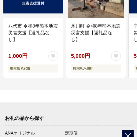
八代市 令和8年熊本地震
氷川町 令和8年熊本地震
災害支援【返礼品な
災害支援【返礼品な
し】
し】
し
1,000円
5,000円
5
熊本県 八代市
熊本県 氷川町
お礼の品から探す
ANAオリジナル
定期便