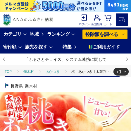
ログイン
新規登録
カート
カテゴリ
地域
ランキング
控除額を調べる
寄付額
旅先を探す
特集
ご利用ガイド
「ふるさとチョイス」システム連携に関して
+1
TOP
喬木村
あかつき
桃 あかつき【太鼓判・優糖生】約5k
TOP
フルーツ
もも
桃 あかつき【太鼓判・優糖生】約5kg
長野県
喬木村