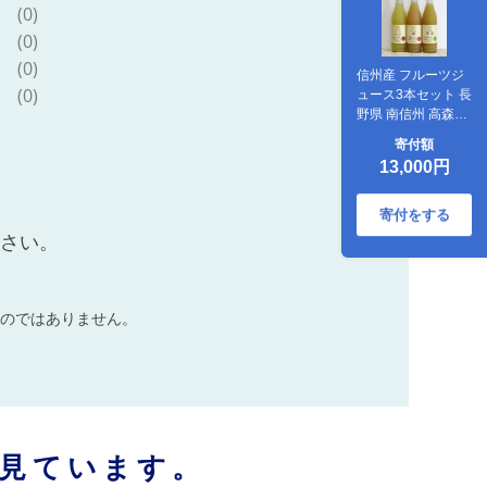
(0)
(0)
(0)
信州産 フルーツジ
(0)
ュース3本セット 長
野県 南信州 高森町
りんごジュース 桃
寄付額
ジュース 洋梨ジュ
13,000円
ース ふじ もも 飲み
比べ 信州まし野ワ
イン
寄付をする
ださい。
のではありません。
見ています。