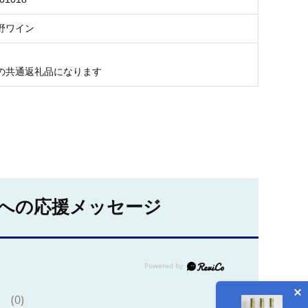
野ワイン
の共通返礼品になります
への応援メッセージ
(0)