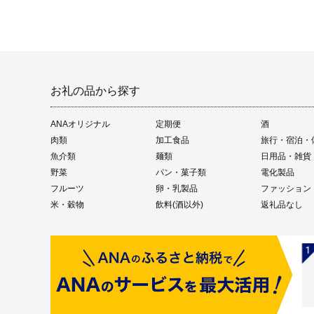
お礼の品から探す
ANAオリジナル
定期便
酒
肉類
加工食品
旅行・宿泊・
魚介類
麺類
日用品・雑貨
野菜
パン・菓子類
電化製品
フルーツ
卵・乳製品
ファッション
米・穀物
飲料(酒以外)
返礼品なし