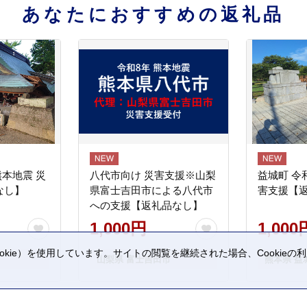
あなたにおすすめの返礼品
熊本地震 災
八代市向け 災害支援※山梨
益城町 令
なし】
県富士吉田市による八代市
害支援【
への支援【返礼品なし】
1,000円
1,000
kie）を使用しています。サイトの閲覧を継続された場合、Cookie
山梨県 富士吉田市
熊本県 益
。