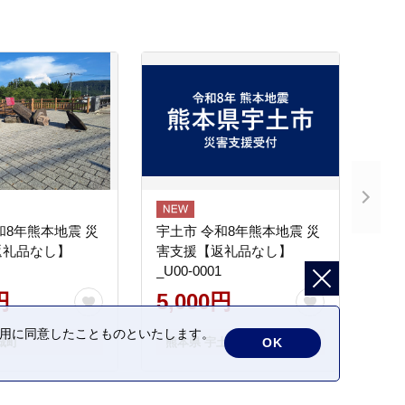
和8年熊本地震 災
宇土市 令和8年熊本地震 災
返礼品なし】
害支援【返礼品なし】
_U00-0001
円
5,000円
の利用に同意したことものといたします。
城町
熊本県 宇土市
OK