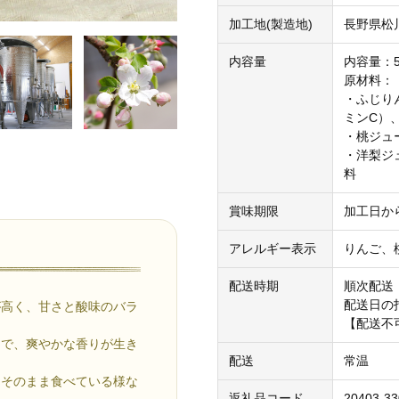
加工地(製造地)
長野県松
内容量
内容量：5
原材料：
・ふじり
ミンC）
・桃ジュ
・洋梨ジ
料
賞味期限
加工日か
アレルギー表示
りんご、
配送時期
順次配送
配送日の
が高く、甘さと酸味のバラ
【配送不
りで、爽やかな香りが生き
配送
常温
をそのまま食べている様な
返礼品コード
20403-3