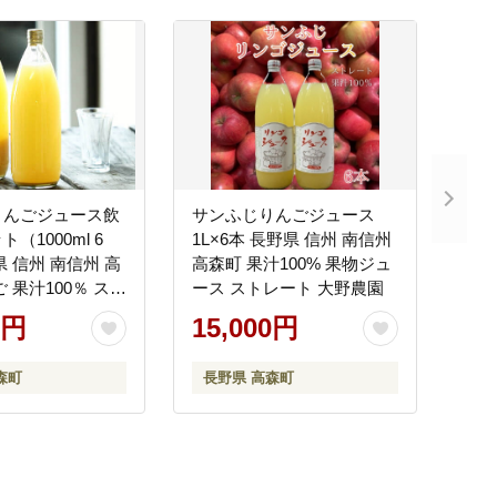
りんごジュース飲
サンふじりんごジュース
（1000ml 6
1L×6本 長野県 信州 南信州
県 信州 南信州 高
高森町 果汁100% 果物ジュ
 果汁100％ スト
ース ストレート 大野農園
りおろし
0円
15,000円
森町
長野県 高森町