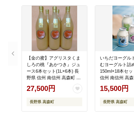
【金の蜜】アグリスタくま
いちだヨーグルト
しろの桃『あかつき』ジュ
むヨーグルト詰
ース6本セット(1L×6本) 長
150ml×18本セ
野県 信州 南信州 高森町 も
信州 南信州 高森
もジュース 濃厚
ヨーグルト 飲む
27,500円
15,500円
巨峰 シャインマ
シャイン 信州市
長野県 高森町
長野県 高森町
ット