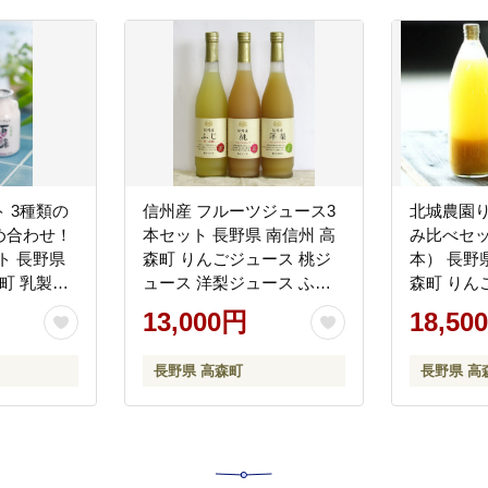
 3種類の
信州産 フルーツジュース3
北城農園
め合わせ！
本セット 長野県 南信州 高
み比べセット
ット 長野県
森町 りんごジュース 桃ジ
本） 長野
町 乳製品
ュース 洋梨ジュース ふじ
森町 りんご
ヨーグルト
もも 飲み比べ 信州まし野
レート す
13,000円
18,50
スカット
ワイン
田酪農本セ
長野県 高森町
長野県 高