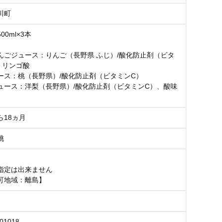
川町
00ml×3本
んごジュース：りんご（長野県 ふじ）/酸化防止剤（ビタ
、リンゴ酸
ース：桃（長野県）/酸化防止剤（ビタミンC）
ュース：洋梨（長野県）/酸化防止剤（ビタミンC）、酸味
ら18ヵ月
桃
指定は出来ません
可地域：離島】
301018