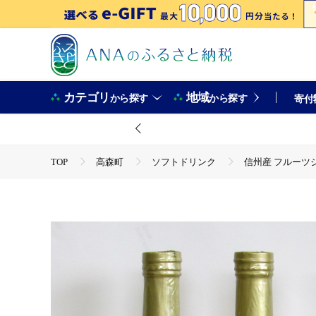
カテゴリ
地域
から探す
から探す
寄付
TOP
高森町
ソフトドリンク
信州産 フルーツ
TOP
飲料（酒以外）
信州産 フルーツジュース3本セ
TOP
飲料（酒以外）
ソフトドリンク
信州産 
TOP
飲料（酒以外）
ソフトドリンク
ジュー
信州産 フルーツジュース3本セット 長野県 南信州 高森町 りんご