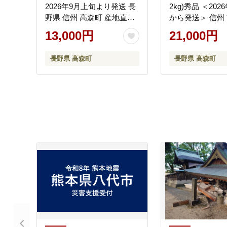
2026年9月上旬より発送 長
2kg)秀品 ＜20
野県 信州 高森町 産地直送
から発送＞ 信州 
果物 くだもの なし ナシ 和
森町 産地直送 果
13,000円
21,000円
梨 旬 旬の果物 旬の梨 ギフ
の ぶどう 旬のぶ
ト 贈答 ほうすい JAみなみ
プル 山下屋荘介
長野県 高森町
長野県 高森町
信州