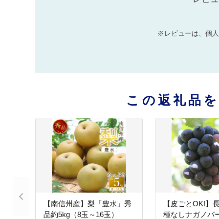
※レビューは、個人
この返礼品
【南信州産】梨「豊水」秀
【皮ごとOK!】
品約5kg（8玉～16玉）
種なしナガノパー