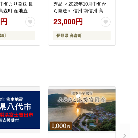
月中旬より発送 長
秀品 ＜2026年10月中旬か
 高森町 産地直送
ら発送＞ 信州 南信州 高森
もの なし ナシ 和
町 産地直送 果物 くだもの
0円
23,000円
の果物 旬の梨 なん
ぶどう 旬のぶどう 山下屋
 贈答 JAみなみ
荘介
森町
長野県 高森町