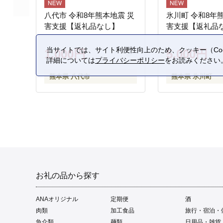
八代市 令和8年熊本地震 災
氷川町 令和8年
害支援【返礼品なし】
害支援【返礼品
当サイトでは、サイト利便性向上のため、クッキー（Coo
1,000円
5,000円
詳細については
プライバシーポリシー
をお読みください
熊本県 八代市
熊本県 氷川町
お礼の品から探す
ANAオリジナル
定期便
酒
肉類
加工食品
旅行・宿泊・
魚介類
麺類
日用品・雑貨