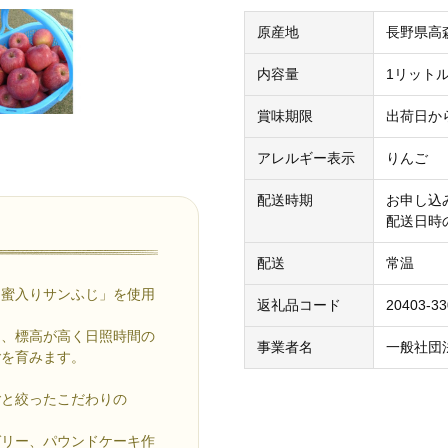
原産地
長野県高
内容量
1リットル
賞味期限
出荷日か
アレルギー表示
りんご
配送時期
お申し込
配送日時
配送
常温
「蜜入りサンふじ」を使用
返礼品コード
20403-3
は、標高が高く日照時間の
事業者名
一般社団
ごを育みます。
ごと絞ったこだわりの
ゼリー、パウンドケーキ作