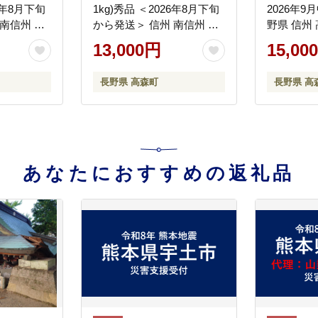
26年8月下旬
1kg)秀品 ＜2026年8月下旬
2026年9
南信州 高
から発送＞ 信州 南信州 高
野県 信州
物 くだも
森町 産地直送 果物 くだも
果物 くだ
13,000円
15,00
どう パー
の ぶどう 旬のぶどう パー
梨 旬 旬
プル 山下屋荘介
すい ギフト
長野県 高森町
長野県 高
信州
あなたにおすすめの返礼品