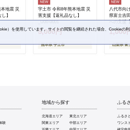
熊本地震 災
宇土市 令和8年熊本地震 災
八代市向け
なし】
害支援【返礼品なし】
県富士吉
_U00-0001
への支援
kie）を使用しています。サイトの閲覧を継続された場合、Cookie
5,000円
1,000
。
熊本県 宇土市
山梨県 富
地域から探す
ふる
北海道エリア
東北エリア
ふるさ
体験
関東エリア
中部エリア
ワンス
近畿エリア
中国エリア
確定申