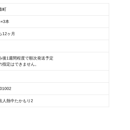
森町
×3本
ら12ヶ月
み後1週間程度で順次発送予定
の指定はできません。
301002
法人熱中たかもり2