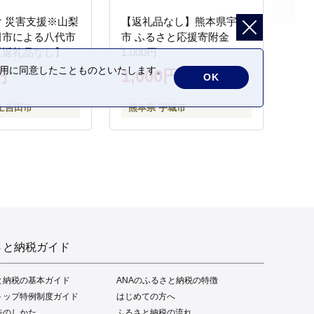
 災害支援※山梨
【返礼品なし】熊本県宇城
田市による八代市
市 ふるさと応援寄附金
【返礼品なし】
1,000円
の利用に同意したことものといたします。
円
1,000円
OK
士吉田市
熊本県 宇城市
さと納税ガイド
と納税の基本ガイド
ANAのふるさと納税の特徴
トップ特例制度ガイド
はじめての方へ
告のしかた
ふるさと納税の流れ