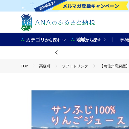
カテゴリ
地域
から探す
から探す
寄付
TOP
高森町
ソフトドリンク
【南信州高森産】サ
TOP
フルーツ
りんご
【南信州高森産】サンふじ
TOP
飲料（酒以外）
ソフトドリンク
【南信州
TOP
飲料（酒以外）
ソフトドリンク
ジュー