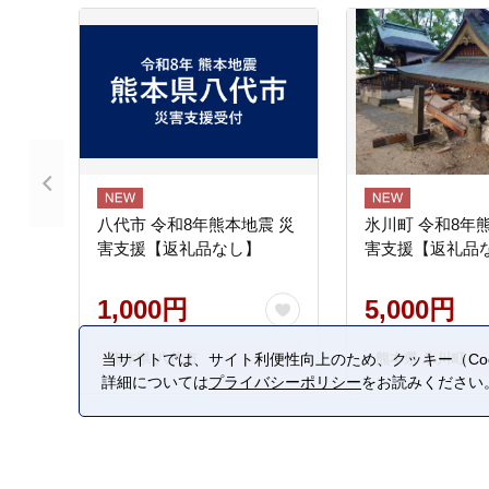
八代市 令和8年熊本地震 災
氷川町 令和8年
害支援【返礼品なし】
害支援【返礼品
1,000円
5,000円
熊本県 八代市
熊本県 氷川町
当サイトでは、サイト利便性向上のため、クッキー（Coo
詳細については
プライバシーポリシー
をお読みください