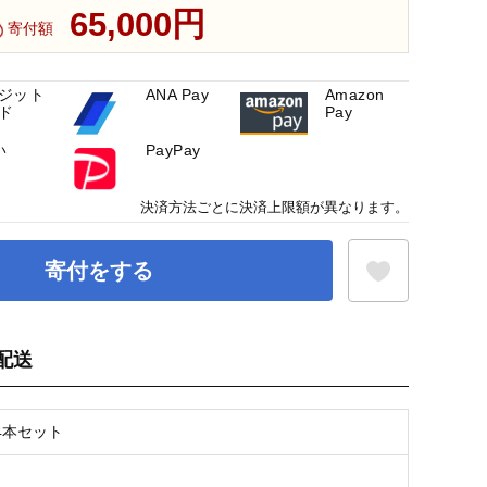
65,000円
寄付額
ジット
ANA Pay
Amazon
ド
Pay
い
PayPay
決済方法ごとに決済上限額が異なります。
寄付をする
配送
お気に入り登録
4本セット