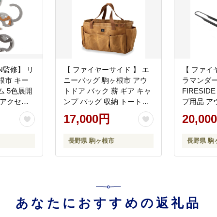
AN監修】 リ
【 ファイヤーサイド 】 エ
【 ファイ
根市 キー
ニーバッグ 駒ヶ根市 アウ
ラマンダー
ム 5色展開
トドア バック 薪 ギア キャ
FIRESI
 アクセサ
ンプ バッグ 収納 トートバ
プ用品 ア
 信州 金
ッグ 帆布 撥水
ドア用品 焚
17,000円
20,00
ス アルミ
野県
石のパッチ
長野県 駒ヶ根市
長野県 駒
シークレッ
オレンジ）
あなたにおすすめの返礼品