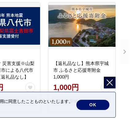
 災害支援※山梨
【返礼品なし】熊本県宇城
田市による八代市
市 ふるさと応援寄附金
【返礼品なし】
1,000円
円
1,000円
士吉田市
熊本県 宇城市
の利用に同意したことものといたします。
OK