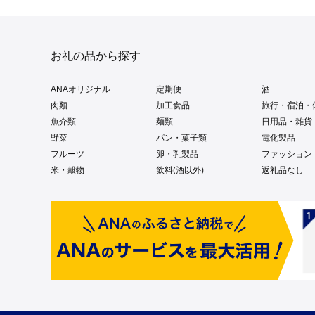
お礼の品から探す
ANAオリジナル
定期便
酒
肉類
加工食品
旅行・宿泊・
魚介類
麺類
日用品・雑貨
野菜
パン・菓子類
電化製品
フルーツ
卵・乳製品
ファッション
米・穀物
飲料(酒以外)
返礼品なし