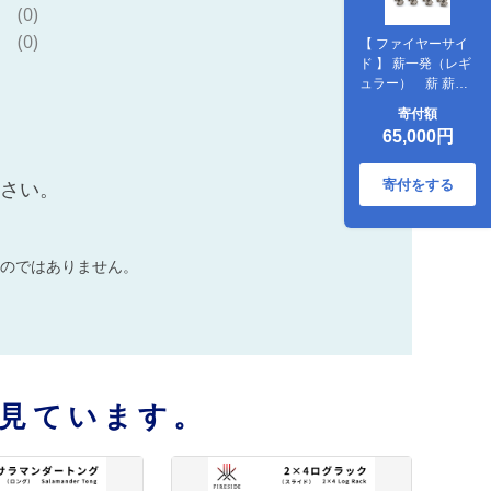
(0)
(0)
【 ファイヤーサイ
ド 】 薪一発（レギ
ュラー） 薪 薪ス
トーブ 着火 火起こ
寄付額
し 駒ヶ根市
65,000円
寄付をする
ださい。
のではありません。
見ています。