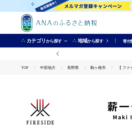
カテゴリ
地域
から探す
から探す
寄付
TOP
中部地方
長野県
駒ヶ根市
【 ファ
TOP
日用品・雑貨
ほかの雑貨・日用品
【 フ