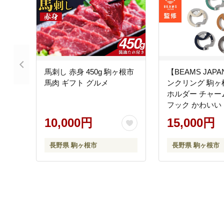
馬刺し 赤身 450g 駒ヶ根市
【BEAMS JAP
馬肉 ギフト グルメ
ンクリング 駒ヶ
ホルダー チャー
フック かわいい
リー 山岳デザイン
10,000円
15,000円
属細工 ステンレ
ハイブリッド 磁
長野県 駒ヶ根市
長野県 駒ヶ根市
ン感が心地いい 
トロック搭載（