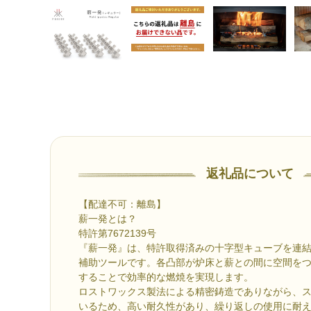
返礼品について
【配達不可：離島】
薪一発とは？
特許第7672139号
『薪一発』は、特許取得済みの十字型キューブを連
補助ツールです。各凸部が炉床と薪との間に空間を
することで効率的な燃焼を実現します。
ロストワックス製法による精密鋳造でありながら、
いるため、高い耐久性があり、繰り返しの使用に耐