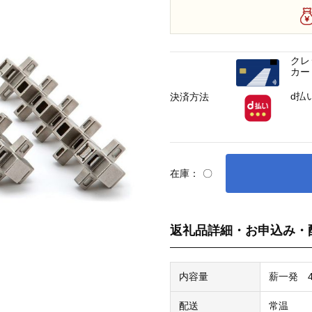
クレ
カー
d払
決済方法
在庫：
〇
返礼品詳細・お申込み・
内容量
薪一発 
配送
常温