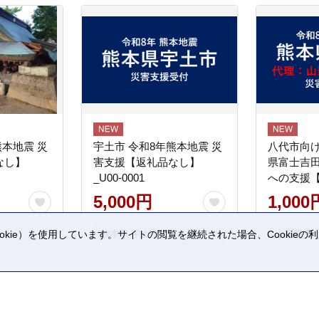
熊本地震 災
宇土市 令和8年熊本地震 災
八代市向け
なし】
害支援【返礼品なし】
県富士吉
_U00-0001
への支援
5,000円
1,000
熊本県 宇土市
山梨県 富
kie）を使用しています。サイトの閲覧を継続された場合、Cookie
。