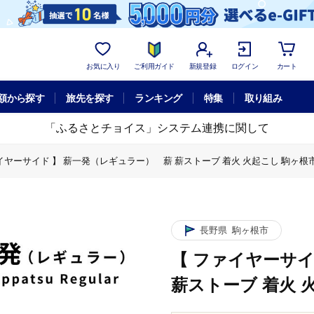
お気に入り
ご利用ガイド
新規登録
ログイン
カート
額から探す
旅先を探す
ランキング
特集
取り組み
「ふるさとチョイス」システム連携に関して
イヤーサイド 】 薪一発（レギュラー） 薪 薪ストーブ 着火 火起こし 駒ヶ根
ァイヤーサイド 】 薪一発（レギュラー） 薪 薪ストーブ 着火 火起こし 駒ヶ
長野県
駒ヶ根市
【 ファイヤーサイ
薪ストーブ 着火 