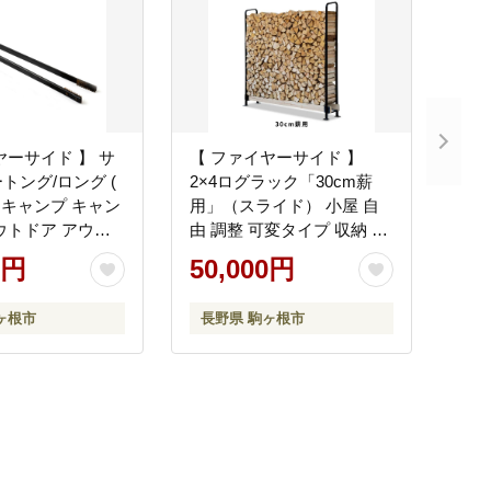
ヤーサイド 】 サ
【 ファイヤーサイド 】
トング/ロング (
2×4ログラック「30cm薪
DE キャンプ キャン
用」（スライド） 小屋 自
ウトドア アウト
由 調整 可変タイプ 収納 便
火 火ばさみ ) 長
利 バーベキュー 焚火
0円
50,000円
ヶ根市
長野県 駒ヶ根市