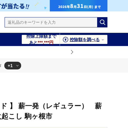
控除上限額まで
控除額を調べる
あと
***,***円
+1
市
根市
ド 】 薪一発（レギュラー） 薪
火起こし 駒ヶ根市