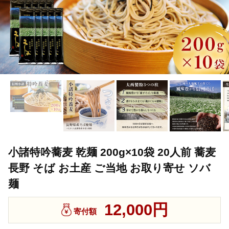
小諸特吟蕎麦 乾麺 200g×10袋 20人前 蕎麦
長野 そば お土産 ご当地 お取り寄せ ソバ
麺
12,000円
寄付額