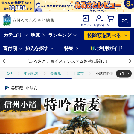
ログイン
新規登録
カート
カテゴリ
地域
ランキング
控除額を調べる
寄付額
旅先を探す
特集
ご利用ガイド
「ふるさとチョイス」システム連携に関して
+1
TOP
中部地方
長野県
小諸市
小諸特吟蕎麦 乾麺 200
TOP
麺類
そば
小諸特吟蕎麦 乾麺 200g×10袋 20人前 蕎麦
長野県
小諸市