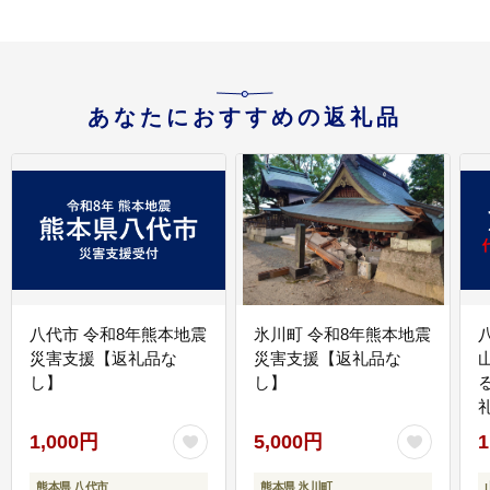
あなたにおすすめの返礼品
八代市 令和8年熊本地震
氷川町 令和8年熊本地震
災害支援【返礼品な
災害支援【返礼品な
し】
し】
1,000円
5,000円
1
熊本県 八代市
熊本県 氷川町