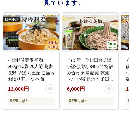
見ています。
小諸特吟蕎麦 乾麺
そば 新・信州田舎そば
200g×10袋 20人前 蕎麦
小諸七兵衛 340g×4袋 詰
長野 そば お土産 ご当地
め合わせ 蕎麦 麺 乾麺
お取り寄せ ソバ 麺
ソバ 小諸 信州そば 田舎
そば
12,000円
6,000円
1
長野県 小諸市
長野県 小諸市