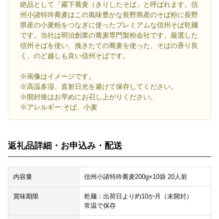
絶品として「霧下蕎麦（きりしたそば」と呼ばれます。信
州小諸特吟蕎麦はこの風味豊かな長野県産のそば粉に長野
県産の小麦粉をつなぎに使ったプレミアムな信州そば乾麺
です。当社は明治創業の蕎麦専門製粉会社です。厳選した
信州そばを使い、挽きたての蕎麦を使った、そばの香り良
く、のど越しも良い信州そばです。
※画像はイメージです。
※高温多湿、直射日光を避けて保存してください。
※開封後はお早めにお召し上がりください。
※アレルギー:そば、小麦
返礼品詳細・お申込み・配送
内容量
信州小諸特吟蕎麦200g×10袋 20人前
賞味期限
乾麺：出荷日より約10か月（未開封）
常温で保存