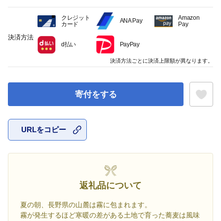
クレジット
Amazon
ANA Pay
カード
Pay
決済方法
d払い
PayPay
決済方法ごとに決済上限額が異なります。
寄付をする
URLをコピー
お気に入
返礼品について
夏の朝、長野県の山麓は霧に包まれます。
霧が発生するほど寒暖の差がある土地で育った蕎麦は風味