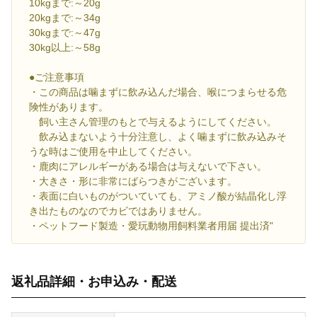
10kgまで:～20g
20kgまで:～34g
30kgまで:～47g
30kg以上:～58g
●ご注意事項
・この商品は噛まずに飲み込んだ場合、喉につまらせる危
険性があります。
飼い主さん管理のもとで与えるようにしてください。
飲み込まないよう十分注意し、よく噛まずに飲み込みそ
うな時はご使用を中止してください。
・鹿肉にアレルギーがある場合は与えないで下さい。
・大きさ・形に非常にばらつきがございます。
・表面に白いものがついていても、アミノ酸が結晶化し浮
き出たものなのでカビではありません。
・ペットフード製造・愛玩動物用飼料業者用届 提出済"
返礼品詳細・お申込み・配送