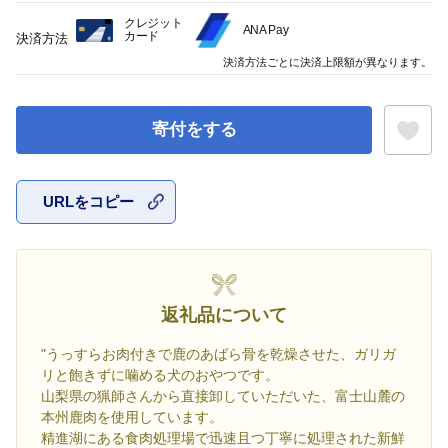
クレジット
ANA Pay
カード
決済方法
決済方法ごとに決済上限額が異なります。
寄付をする
URLをコピー
お気に入
返礼品について
"うっすらお肉付きで鹿のあばら骨を乾燥させた、ガリガ
リと飽きずに噛める犬のおやつです。
山梨県の猟師さんから直接卸していただいた、富士山麓の
本州鹿肉を使用しています。
精進湖にある食肉処理場で迅速且つ丁寧に処理された新鮮