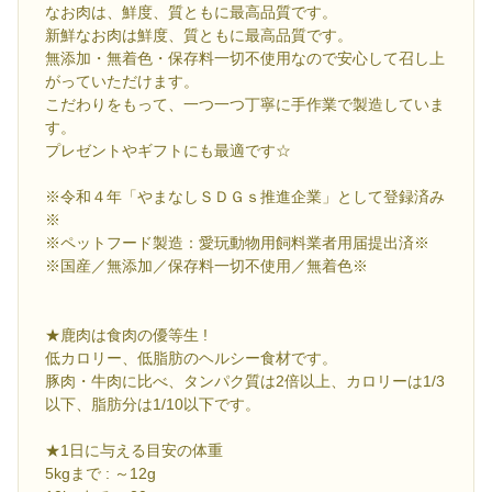
なお肉は、鮮度、質ともに最高品質です。
新鮮なお肉は鮮度、質ともに最高品質です。
無添加・無着色・保存料一切不使用なので安心して召し上
がっていただけます。
こだわりをもって、一つ一つ丁寧に手作業で製造していま
す。
プレゼントやギフトにも最適です☆
※令和４年「やまなしＳＤＧｓ推進企業」として登録済み
※
※ペットフード製造：愛玩動物用飼料業者用届提出済※
※国産／無添加／保存料一切不使用／無着色※
★鹿肉は食肉の優等生 !
低カロリー、低脂肪のヘルシー食材です。
豚肉・牛肉に比べ、タンパク質は2倍以上、カロリーは1/3
以下、脂肪分は1/10以下です。
★1日に与える目安の体重
5kgまで : ～12g