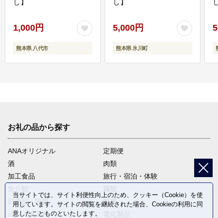
し】
し】
し
1,000円
5,000円
5
熊本県 八代市
熊本県 氷川町
お礼の品から探す
ANAオリジナル
定期便
酒
肉類
加工食品
旅行・宿泊・体験
魚介類
麺類
当サイトでは、サイト利便性向上のため、クッキー（Cookie）を使
日用品・雑貨
野菜
用しています。サイトの閲覧を継続された場合、Cookieの利用に同
意したことものといたします。
パン・菓子類
電化製品