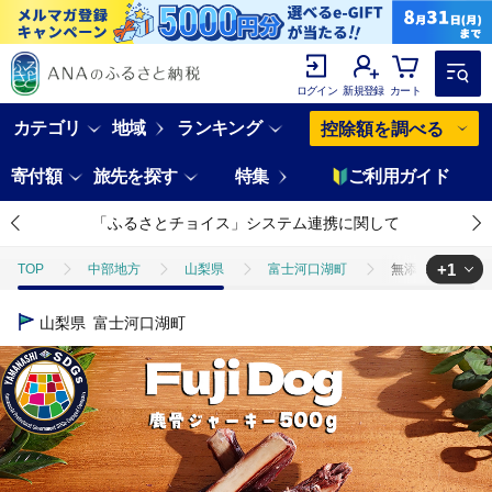
ログイン
新規登録
カート
カテゴリ
地域
ランキング
控除額を調べる
寄付額
旅先を探す
特集
ご利用ガイド
「ふるさとチョイス」システム連携に関して
+1
TOP
中部地方
山梨県
富士河口湖町
無添加 犬用 おや
TOP
肉
ジビエ
ほかの肉
無添加 犬用 おやつ 鹿骨ジャー
山梨県
富士河口湖町