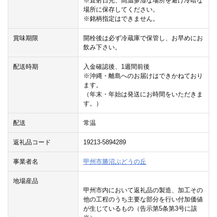
※直射日光、高温多湿な場所を避け冷暗な
場所に保存してください。
※銘柄指定はできません。
賞味期限
開栓後は必ず冷蔵庫で保管し、お早めにお
飲み下さい。
配送時期
入金確認後、1週間前後
※沖縄・離島へのお届けはできかねており
ます。
（年末・年始は発送にお時間をいただきま
す。）
配送
常温
返礼品コード
19213-5894289
事業者名
甲州市勝沼ぶどうの丘
地場産品
甲州市内において返礼品の製造、加工その
他の工程のうち主要な部分を行い付加価値
が生じているもの（告示第5条第3号に該