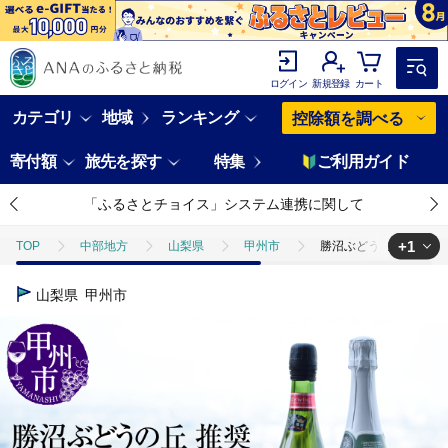
ログイン
新規登録
カート
カテゴリ
地域
ランキング
控除額を調べる
寄付額
旅先を探す
特集
ご利用ガイド
「ふるさとチョイス」システム連携に関して
+1
TOP
中部地方
山梨県
甲州市
勝沼ぶどうの丘推奨スパー
TOP
酒
ワイン
勝沼ぶどうの丘推奨スパークリングワイン辛口2本
山梨県
甲州市