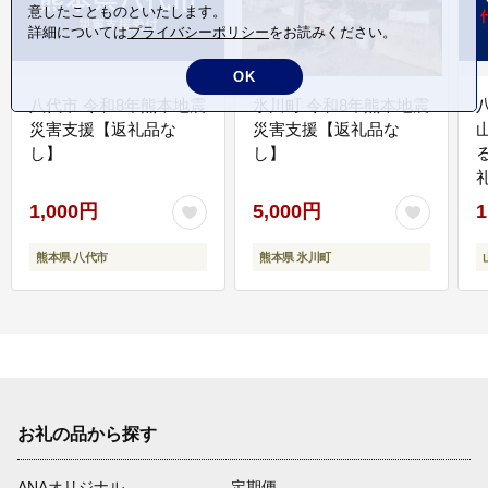
意したことものといたします。
詳細については
プライバシーポリシー
をお読みください。
OK
八代市 令和8年熊本地震
氷川町 令和8年熊本地震
災害支援【返礼品な
災害支援【返礼品な
し】
し】
1,000円
5,000円
1
熊本県 八代市
熊本県 氷川町
お礼の品から探す
ANAオリジナル
定期便