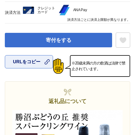
クレジット
ANA Pay
カード
決済方法
決済方法ごとに決済上限額が異なります。
寄付をする
URLをコピー
※20歳未満の方の飲酒は法律で禁
お気に入
止されています。
返礼品について