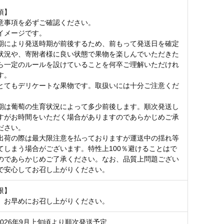
項】
意事項を必ずご確認ください。
イメージです。
期により発送時期が前後するため、前もって発送日を確定
状況や、寄附者様に良い状態で果物を楽しんでいただきた
ら一定のルールを設けていることを何卒ご理解いただけれ
す。
とてもデリケートな果物です。取扱いには十分ご注意くだ
期は葡萄の生育状況によって多少前後します。順次発送し
すがお時間をいただく場合がありますのであらかじめご承
ださい。
出荷の際は最大限注意を払っておりますが運送中の揺れ等
てしまう場合がございます。特性上100％避けることはで
のであらかじめご了承ください。なお、品質上問題ござい
で安心してお召し上がりください。
限】
、お早めにお召し上がりください。
2026年9月上旬頃より順次発送予定