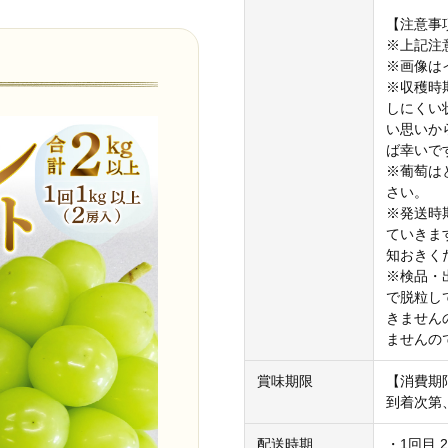
【注意事
※上記注
※画像は
※収穫時
しにくい
い思いか
ば幸いで
※葡萄は
さい。
※発送時
ていきま
知おきく
※検品・
で脱粒し
きません
ませんの
賞味期限
【消費期
到着次第
配送時期
・1回目 