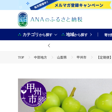
カテゴリ
地域
から探す
から探す
寄付
TOP
中部地方
山梨県
甲州市
【定期便】
TOP
フルーツ
【定期便】甲州市産厳選旬のシャインマス
TOP
フルーツ
ぶどう・マスカット
【定期便】
TOP
定期便
【定期便】甲州市産厳選旬のシャインマスカッ
TOP
定期便
フルーツ(定期便)
【定期便】甲州市