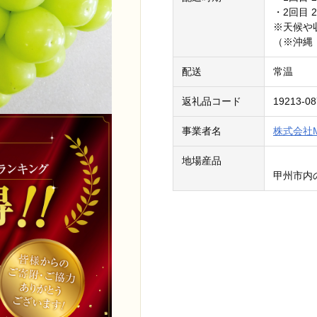
・2回目 
※天候や
（※沖縄
配送
常温
返礼品コード
19213-08
事業者名
株式会社M’s
地場産品
甲州市内