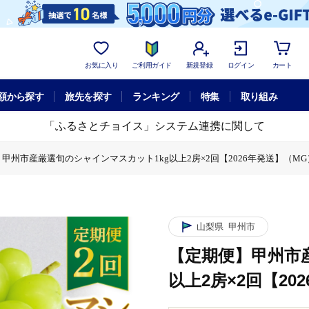
お気に入り
ご利用ガイド
新規登録
ログイン
カート
額から探す
旅先を探す
ランキング
特集
取り組み
「ふるさとチョイス」システム連携に関して
甲州市産厳選旬のシャインマスカット1kg以上2房×2回【2026年発送】（MG）C
カット1kg以上2房×2回【2026年発送】（MG）C-452
甲州市産厳選旬のシャインマスカット1kg以上2房×2回【2026年発送】（MG）C
ト1kg以上2房×2回【2026年発送】（MG）C-452
産厳選旬のシャインマスカット1kg以上2房×2回【2026年発送】（MG）C-4
山梨県
甲州市
【定期便】甲州市
以上2房×2回【202