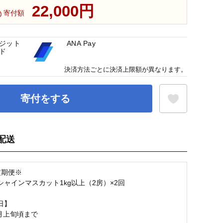
22,000円
寄付額
ジット
ANA Pay
ド
決済方法ごとに決済上限額が異なります。
寄付をする
配送
お気に入り登録
定期便※
シャインマスカット1kg以上（2房）×2回
日】
8月上旬頃まで