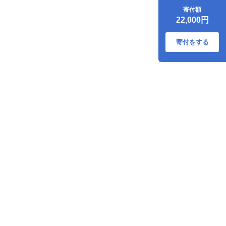
上2房×2回【2026
寄付額
年発送】（MG）C-
22,000円
452
寄付をする