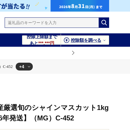
控除上限額まで
控除額を調べる
あと
***,***円
+4
-452
-452
52
産厳選旬のシャインマスカット1kg
6年発送】（MG）C-452