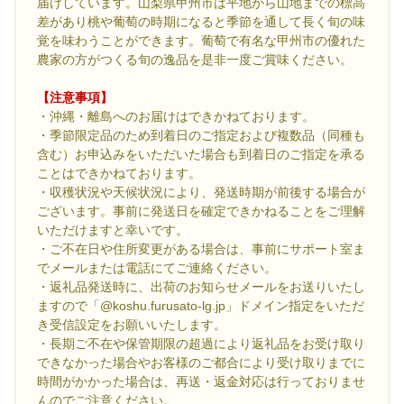
届けしています。山梨県甲州市は平地から山地までの標高
差があり桃や葡萄の時期になると季節を通して長く旬の味
覚を味わうことができます。葡萄で有名な甲州市の優れた
農家の方がつくる旬の逸品を是非一度ご賞味ください。
【注意事項】
・沖縄・離島へのお届けはできかねております。
・季節限定品のため到着日のご指定および複数品（同種も
含む）お申込みをいただいた場合も到着日のご指定を承る
ことはできかねております。
・収穫状況や天候状況により、発送時期が前後する場合が
ございます。事前に発送日を確定できかねることをご理解
いただけますと幸いです。
・ご不在日や住所変更がある場合は、事前にサポート室ま
でメールまたは電話にてご連絡ください。
・返礼品発送時に、出荷のお知らせメールをお送りいたし
ますので「@koshu.furusato-lg.jp」ドメイン指定をいただ
き受信設定をお願いいたします。
・長期ご不在や保管期限の超過により返礼品をお受け取り
できなかった場合やお客様のご都合により受け取りまでに
時間がかかった場合は、再送・返金対応は行っておりませ
んのでご注意ください。