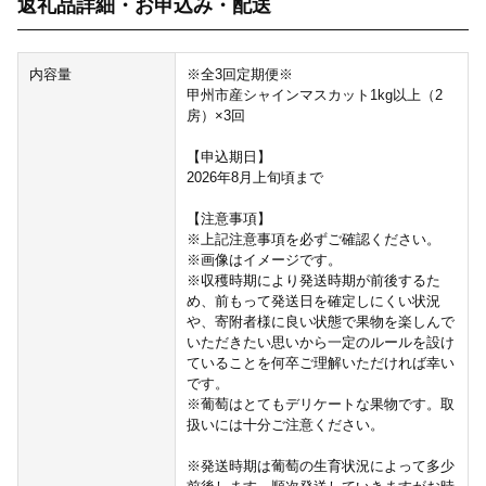
返礼品詳細・お申込み・配送
内容量
※全3回定期便※
甲州市産シャインマスカット1kg以上（2
房）×3回
【申込期日】
2026年8月上旬頃まで
【注意事項】
※上記注意事項を必ずご確認ください。
※画像はイメージです。
※収穫時期により発送時期が前後するた
め、前もって発送日を確定しにくい状況
や、寄附者様に良い状態で果物を楽しんで
いただきたい思いから一定のルールを設け
ていることを何卒ご理解いただければ幸い
です。
※葡萄はとてもデリケートな果物です。取
扱いには十分ご注意ください。
※発送時期は葡萄の生育状況によって多少