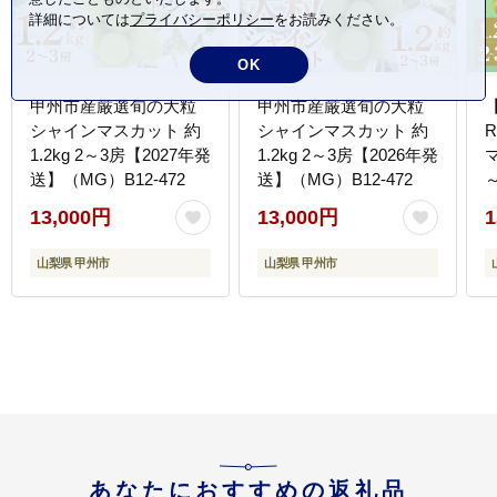
詳細については
プライバシーポリシー
をお読みください。
OK
甲州市産厳選旬の大粒
甲州市産厳選旬の大粒
シャインマスカット 約
シャインマスカット 約
1.2kg 2～3房【2027年発
1.2kg 2～3房【2026年発
マ
送】（MG）B12-472
送】（MG）B12-472
（
13,000円
13,000円
1
山梨県 甲州市
山梨県 甲州市
あなたにおすすめの返礼品