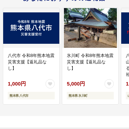
八代市 令和8年熊本地震
氷川町 令和8年熊本地震
災害支援【返礼品な
災害支援【返礼品な
し】
し】
1,000円
5,000円
1
熊本県 八代市
熊本県 氷川町