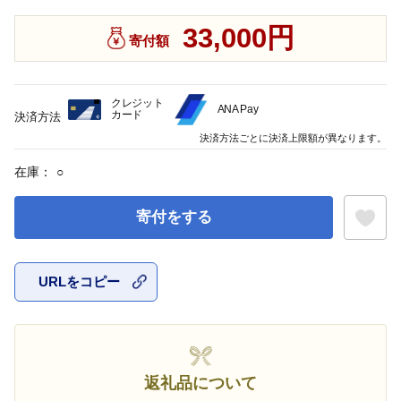
33,000円
寄付額
クレジット
ANA Pay
カード
決済方法
決済方法ごとに決済上限額が異なります。
在庫：
○
寄付をする
URLをコピー
お気に入
返礼品について