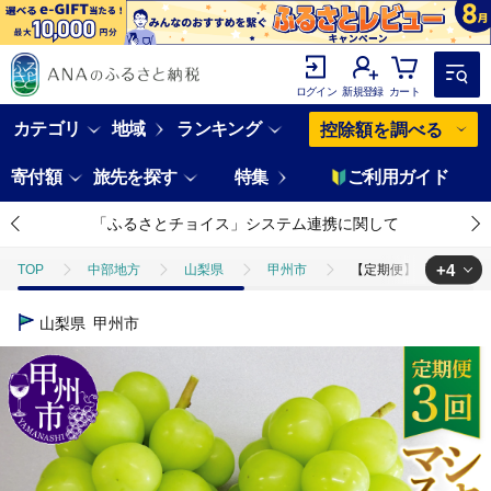
ログイン
新規登録
カート
カテゴリ
地域
ランキング
控除額を調べる
寄付額
旅先を探す
特集
ご利用ガイド
「ふるさとチョイス」システム連携に関して
+4
TOP
中部地方
山梨県
甲州市
【定期便】甲州市産厳選旬
TOP
フルーツ
【定期便】甲州市産厳選旬のシャインマスカット1kg以上
山梨県
甲州市
TOP
フルーツ
ぶどう・マスカット
【定期便】甲州市産厳選旬
TOP
定期便
【定期便】甲州市産厳選旬のシャインマスカット1kg以上2
TOP
定期便
フルーツ(定期便)
【定期便】甲州市産厳選旬のシャ