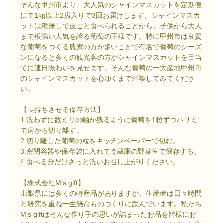
そんな甲州市より、大人気のシャインマスカットを定期便
にて1kg以上2房入りで3回お届けします。シャインマスカ
ットは種無しで皮ごと食べられることから、子供から大人
まで根強い人気を誇る葡萄の王様です。特に甲州市は良質
な葡萄をつくる農家の方が多いことで有名で葡萄のシーズ
ンになると多くの観光客の方がシャインマスカットを目当
てに連日賑わいを見せます。そんな葡萄の一大産地甲州市
のシャインマスカットを心ゆくまで満喫してみてくださ
い。
【長持ちさせる保存方法】
1.洗わずに数ミリの軸が残るように葡萄を1粒ずつハサミ
で房から切り離す。
2.切り離した葡萄の粒をキッチンペーパーで包む。
3.密閉容器や保存袋に入れて冷蔵庫の野菜室で保存する。
4.食べる分だけさっと洗いお召し上がりください。
【株式会社M’s gift】
山梨県には多くの特産品がありますが、生産者は日々時間
と研究を重ね一生懸命ものづくりに励んでいます。私たち
M's giftはそんな作り手の思いが詰まったお品を皆様にお