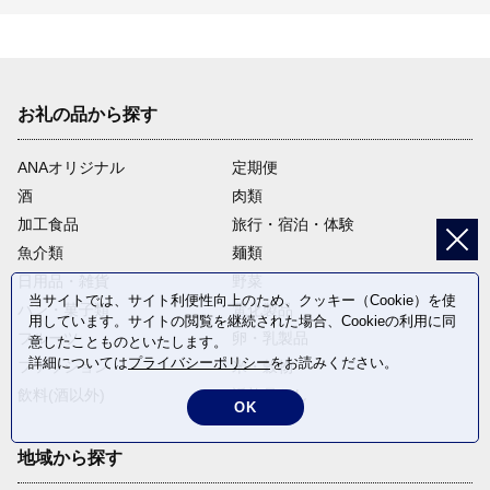
お礼の品から探す
ANAオリジナル
定期便
酒
肉類
加工食品
旅行・宿泊・体験
魚介類
麺類
日用品・雑貨
野菜
当サイトでは、サイト利便性向上のため、クッキー（Cookie）を使
パン・菓子類
電化製品
用しています。サイトの閲覧を継続された場合、Cookieの利用に同
フルーツ
卵・乳製品
意したことものといたします。
詳細については
プライバシーポリシー
をお読みください。
ファッション
米・穀物
飲料(酒以外)
返礼品なし
OK
地域から探す