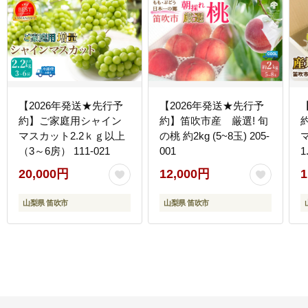
【2026年発送★先行予
【2026年発送★先行予
約】ご家庭用シャイン
約】笛吹市産 厳選! 旬
マスカット2.2ｋｇ以上
の桃 約2kg (5~8玉) 205-
（3～6房） 111-021
001
1
0
20,000円
12,000円
1
山梨県 笛吹市
山梨県 笛吹市