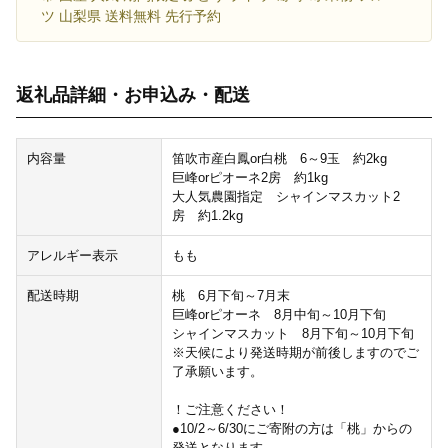
ツ 山梨県 送料無料 先行予約
返礼品詳細・お申込み・配送
内容量
笛吹市産白鳳or白桃 6～9玉 約2kg
巨峰orピオーネ2房 約1kg
大人気農園指定 シャインマスカット2
房 約1.2kg
アレルギー表示
もも
配送時期
桃 6月下旬～7月末
巨峰orピオーネ 8月中旬～10月下旬
シャインマスカット 8月下旬～10月下旬
※天候により発送時期が前後しますのでご
了承願います。
！ご注意ください！
●10/2～6/30にご寄附の方は「桃」からの
発送となります。