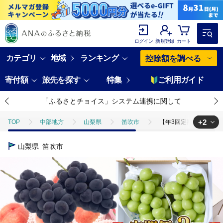
ログイン
新規登録
カート
カテゴリ
地域
ランキング
控除額を調べる
寄付額
旅先を探す
特集
ご利用ガイド
「ふるさとチョイス」システム連携に関して
+2
TOP
中部地方
山梨県
笛吹市
【年3回定期便】桃・シャ
TOP
フルーツ
もも
【年3回定期便】桃・シャインマスカット・巨
山梨県
笛吹市
TOP
フルーツ
ぶどう・マスカット
【年3回定期便】桃・シャ