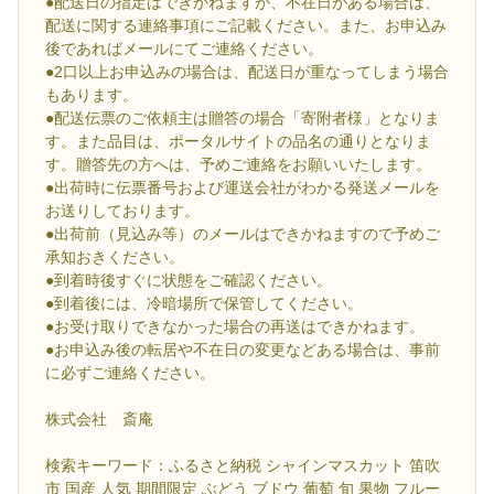
●配送日の指定はできかねますが、不在日がある場合は、
配送に関する連絡事項にご記載ください。また、お申込み
後であればメールにてご連絡ください。
●2口以上お申込みの場合は、配送日が重なってしまう場合
もあります。
●配送伝票のご依頼主は贈答の場合「寄附者様」となりま
す。また品目は、ポータルサイトの品名の通りとなりま
す。贈答先の方へは、予めご連絡をお願いいたします。
●出荷時に伝票番号および運送会社がわかる発送メールを
お送りしております。
●出荷前（見込み等）のメールはできかねますので予めご
承知おきください。
●到着時後すぐに状態をご確認ください。
●到着後には、冷暗場所で保管してください。
●お受け取りできなかった場合の再送はできかねます。
●お申込み後の転居や不在日の変更などある場合は、事前
に必ずご連絡ください。
株式会社 斎庵
検索キーワード：ふるさと納税 シャインマスカット 笛吹
市 国産 人気 期間限定 ぶどう ブドウ 葡萄 旬 果物 フルー