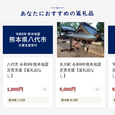
あなたにおすすめの返礼品
八代市 令和8年熊本地震
氷川町 令和8年熊本地震
災害支援【返礼品な
災害支援【返礼品な
し】
し】
し
1,000円
5,000円
5
熊本県 八代市
熊本県 氷川町