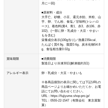
月に一回)
■原材料・成分
大手亡、砂糖、小豆、還元水飴、米粉、山
芋、卵、でん粉、食塩／甘味料(トレハロ
ース)、着色料(黄4、青1、赤3、赤106、赤
102)、(一部に卵・乳成分・大豆・やまい
もを含む)
栄養成分表示(100g当り)／熱量235kcal、
たんぱく質4.9g、脂質0.6g、炭水化物54.8
g、食塩相当量0.02g
賞味期限
■消費期限
製造日より冷凍30日(解凍後約3日)
アレルギー表示
卵・乳成分・大豆・やまいも
※各商品個別の表示に関しては下記URLの
商品ページよりお確かめいただくか、お電
話にてお問い合わせください。
URL：https://fujiyume.shop-pro.jp/
TEL：0555-22-1547（有限会社 東京屋製
菓）