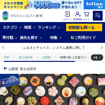
ログイン
新規登録
カート
カテゴリ
地域
ランキング
控除額を調べる
寄付額
旅先を探す
特集
ご利用ガイド
「ふるさとチョイス」システム連携に関して
+5
TOP
富士吉田市
定期便
四季の彩 上生菓子(12個セット) 4
TOP
定期便
四季の彩 上生菓子(12個セット) 4回 定期便 【富士夢
山梨県
富士吉田市
TOP
定期便
ほかの定期便
四季の彩 上生菓子(12個セット) 
TOP
パン・菓子類
四季の彩 上生菓子(12個セット) 4回 定期便 
TOP
パン・菓子類
和菓子
四季の彩 上生菓子(12個セット) 
TOP
パン・菓子類
和菓子
ほかの和菓子
四季の彩 上