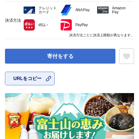
クレジット
Amazon
ANA Pay
カード
Pay
決済方法
d払い
PayPay
決済方法ごとに決済上限額が異なります。
寄付をする
URLをコピー
お気に入