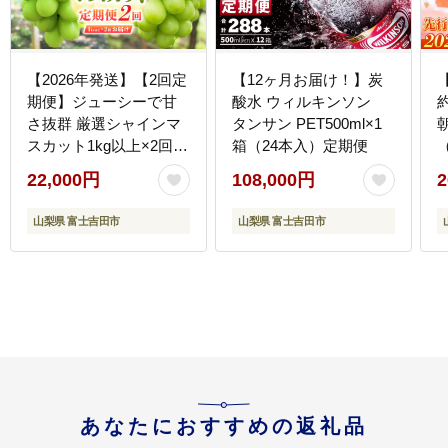
【2026年発送】【2回定
【12ヶ月お届け！】炭
期便】ジューシーで甘
酸水 ウィルキンソン
さ抜群 厳選シャインマ
タンサン PET500ml×1
スカット1kg以上×2回配
箱（24本入）定期便
送
22,000円
108,000円
2
山梨県 富士吉田市
山梨県 富士吉田市
あなたにおすすめの返礼品