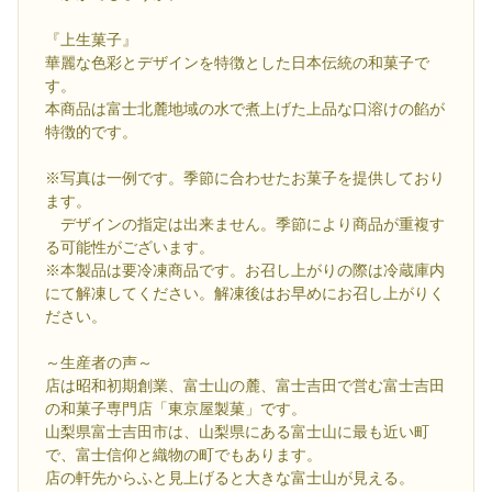
『上生菓子』
華麗な色彩とデザインを特徴とした日本伝統の和菓子で
す。
本商品は富士北麓地域の水で煮上げた上品な口溶けの餡が
特徴的です。
※写真は一例です。季節に合わせたお菓子を提供しており
ます。
デザインの指定は出来ません。季節により商品が重複す
る可能性がございます。
※本製品は要冷凍商品です。お召し上がりの際は冷蔵庫内
にて解凍してください。解凍後はお早めにお召し上がりく
ださい。
～生産者の声～
店は昭和初期創業、富士山の麓、富士吉田で営む富士吉田
の和菓子専門店「東京屋製菓」です。
山梨県富士吉田市は、山梨県にある富士山に最も近い町
で、富士信仰と織物の町でもあります。
店の軒先からふと見上げると大きな富士山が見える。