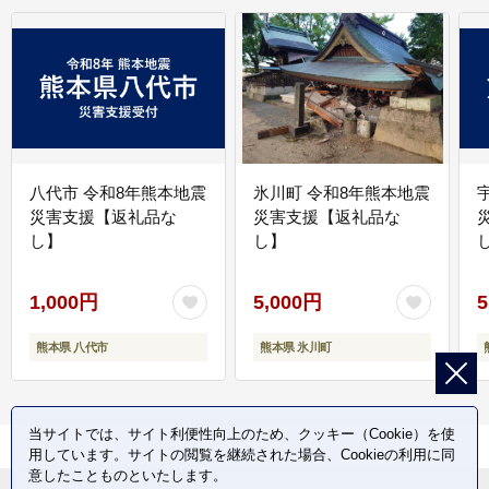
八代市 令和8年熊本地震
氷川町 令和8年熊本地震
災害支援【返礼品な
災害支援【返礼品な
し】
し】
し
1,000円
5,000円
5
熊本県 八代市
熊本県 氷川町
当サイトでは、サイト利便性向上のため、クッキー（Cookie）を使
用しています。サイトの閲覧を継続された場合、Cookieの利用に同
意したことものといたします。