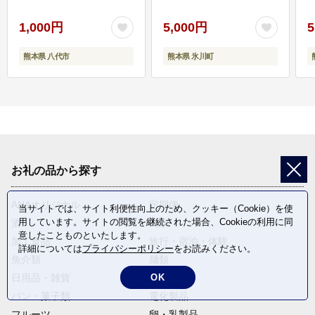
1,000円
5,000円
5
熊本県 八代市
熊本県 氷川町
お礼の品から探す
ANAオリジナル
定期便
当サイトでは、サイト利便性向上のため、クッキー（Cookie）を使
用しています。サイトの閲覧を継続された場合、Cookieの利用に同
酒
肉類
意したことものといたします。
加工食品
旅行・宿泊・体験
詳細については
プライバシーポリシー
をお読みください。
魚介類
麺類
OK
日用品・雑貨
野菜
パン・菓子類
電化製品
フルーツ
卵・乳製品