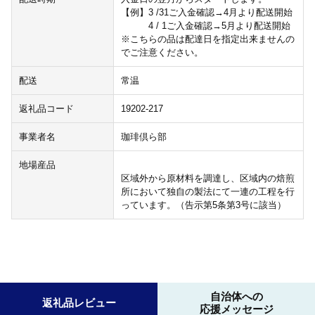
【例】3 /31ご入金確認→4月より配送開始
4 / 1ご入金確認→5月より配送開始
※こちらの品は配達日を指定出来ませんの
でご注意ください。
配送
常温
返礼品コード
19202-217
事業者名
珈琲倶ら部
地場産品
区域外から原材料を調達し、区域内の焙煎
所において独自の製法にて一連の工程を行
っています。（告示第5条第3号に該当）
自治体への
返礼品レビュー
応援メッセージ