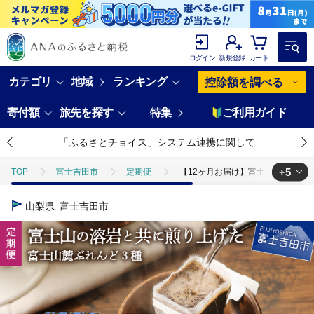
ログイン
新規登録
カート
カテゴリ
地域
ランキング
控除額を調べる
寄付額
旅先を探す
特集
ご利用ガイド
「ふるさとチョイス」システム連携に関して
+5
TOP
富士吉田市
定期便
【12ヶ月お届け】富士山麓ぶれんど
TOP
定期便
【12ヶ月お届け】富士山麓ぶれんど ドリップバッグ
山梨県
富士吉田市
TOP
定期便
飲料(定期便)
【12ヶ月お届け】富士山麓ぶれん
TOP
飲料（酒以外）
【12ヶ月お届け】富士山麓ぶれんど ドリッ
TOP
飲料（酒以外）
ソフトドリンク
【12ヶ月お届け】富
TOP
飲料（酒以外）
ソフトドリンク
コーヒー
【1