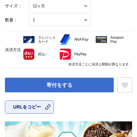
サイズ：
数量：
クレジット
Amazon
ANA Pay
カード
Pay
決済方法
d払い
PayPay
決済方法ごとに決済上限額が異なります。
寄付をする
URLをコピー
お気に入