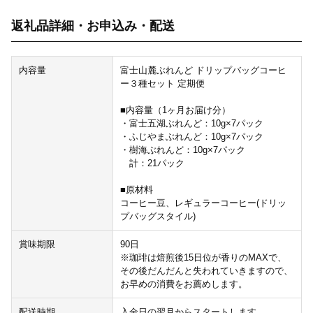
返礼品詳細・お申込み・配送
内容量
富士山麓ぶれんど ドリップバッグコーヒ
ー３種セット 定期便
■内容量（1ヶ月お届け分）
・富士五湖ぶれんど：10g×7パック
・ふじやまぶれんど：10g×7パック
・樹海ぶれんど：10g×7パック
計：21パック
■原材料
コーヒー豆、レギュラーコーヒー(ドリッ
プバッグスタイル)
賞味期限
90日
※珈琲は焙煎後15日位が香りのMAXで、
その後だんだんと失われていきますので、
お早めの消費をお薦めします。
配送時期
入金日の翌月からスタートします。