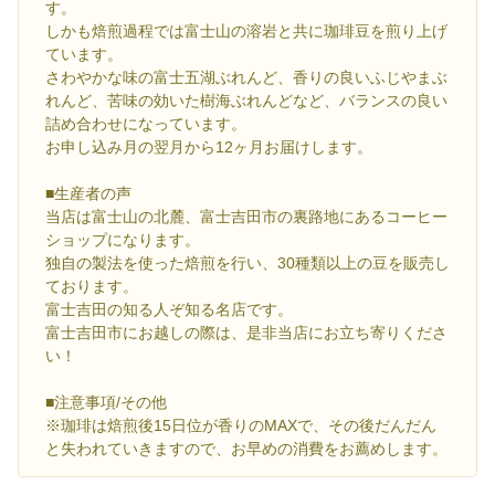
す。
しかも焙煎過程では富士山の溶岩と共に珈琲豆を煎り上げ
ています。
さわやかな味の富士五湖ぶれんど、香りの良いふじやまぶ
れんど、苦味の効いた樹海ぶれんどなど、バランスの良い
詰め合わせになっています。
お申し込み月の翌月から12ヶ月お届けします。
■生産者の声
当店は富士山の北麓、富士吉田市の裏路地にあるコーヒー
ショップになります。
独自の製法を使った焙煎を行い、30種類以上の豆を販売し
ております。
富士吉田の知る人ぞ知る名店です。
富士吉田市にお越しの際は、是非当店にお立ち寄りくださ
い！
■注意事項/その他
※珈琲は焙煎後15日位が香りのMAXで、その後だんだん
と失われていきますので、お早めの消費をお薦めします。