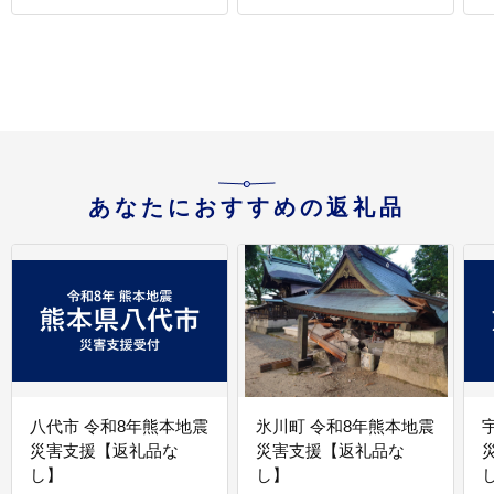
あなたにおすすめの返礼品
八代市 令和8年熊本地震
氷川町 令和8年熊本地震
災害支援【返礼品な
災害支援【返礼品な
し】
し】
し