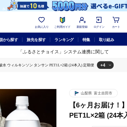
お気に入り
ご利用ガイド
新規登録
ログイン
カート
額から探す
旅先を探す
ランキング
特集
取り組み
「ふるさとチョイス」システム連携に関して
+4
 ウィルキンソン タンサン PET1L×2箱 (24本入) 定期便
ンサン PET1L×2箱 (24本入) 定期便
水 ウィルキンソン タンサン PET1L×2箱 (24本入) 定期便
ンソン タンサン PET1L×2箱 (24本入) 定期便
！】炭酸水 ウィルキンソン タンサン PET1L×2箱 (24本入) 定期便
山梨県
富士吉田市
【6ヶ月お届け！
PET1L×2箱 (24