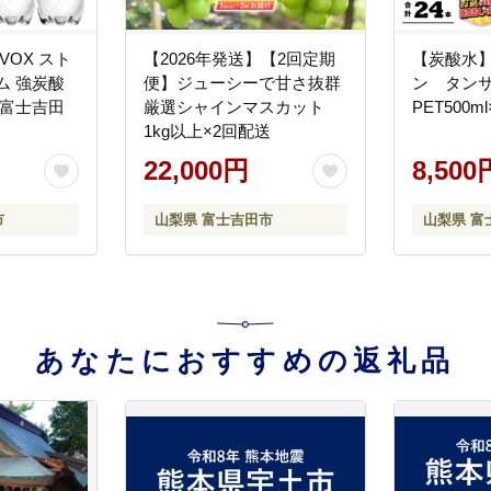
VOX スト
【2026年発送】【2回定期
【炭酸水
ム 強炭酸
便】ジューシーで甘さ抜群
ン タン
 【富士吉田
厳選シャインマスカット
PET500m
】
1kg以上×2回配送
22,000円
8,500
市
山梨県 富士吉田市
山梨県 富
あなたにおすすめの返礼品