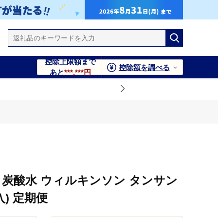
控除上限額まで
控除額を調べる
あと
***,***円
】炭酸水 ウィルキンソン タンサン
本入) 定期便