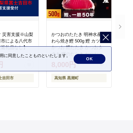
 災害支援※山梨
かつおのたたき 明神水産
田市による八代市
わら焼き鰹 500g 鰹 カツオ
【返礼品なし】
かつお 鰹たたき かつおタ
タキ 鰹のたたき かつおの
の利用に同意したことものといたします。
OK
タタキ 藁焼き わら焼き 魚
円
8,000円
さかな 海鮮 刺身 お刺身 冷
凍 ご家庭用 グルメ 特産品
士吉田市
高知県 黒潮町
ご当地 本場 高知 黒潮町 ギ
フト 贈答品 人気 返礼品 ふ
るさと納税 魚介類 高知県
産 土佐名物 高知県 高評価
食卓 ご飯のお供 父の日 ギ
フト プレゼント[1669]