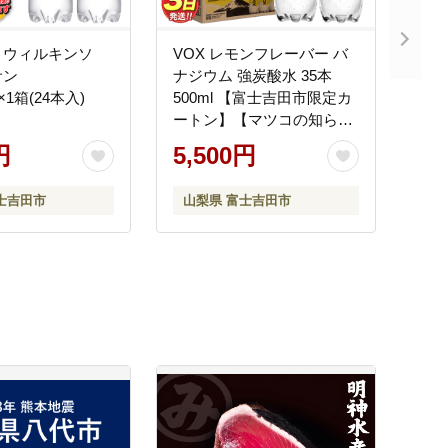
】ウィルキンソ
VOX レモンフレーバー バ
サン
ナジウム 強炭酸水 35本
l×1箱(24本入)
500ml 【富士吉田市限定カ
ートン】【マツコの知らな
い世界】
円
5,500円
士吉田市
山梨県 富士吉田市