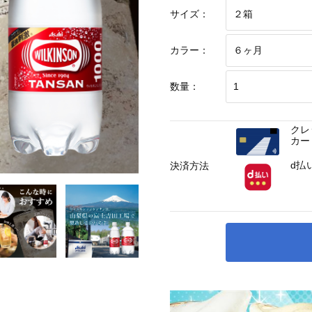
サイズ：
カラー：
数量：
クレ
カー
d払
決済方法