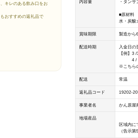
内容量
・タンサン
ら、キレのある飲み口をお
■原材料
てもおすすめの返礼品で
水・炭酸
賞味期限
製造から
。
配送時期
入金日の
【例】3 
4 / 
※こちら
配送
常温
返礼品コード
19202-20
事業者名
かん原屋
地場産品
区域内に
（告示第