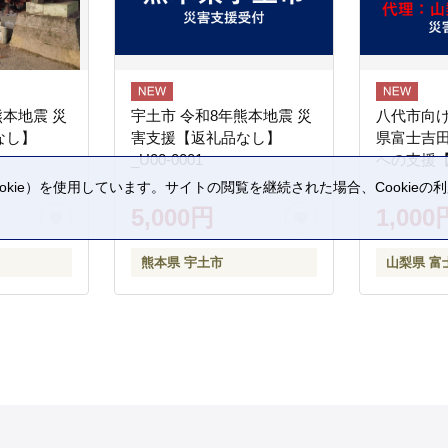
熊本地震 災
宇土市 令和8年熊本地震 災
八代市向け
なし】
害支援【返礼品なし】
県富士吉
_U00-0001
への支援
kie）を使用しています。サイトの閲覧を継続された場合、Cookie
。
5,000円
1,000
熊本県 宇土市
山梨県 富