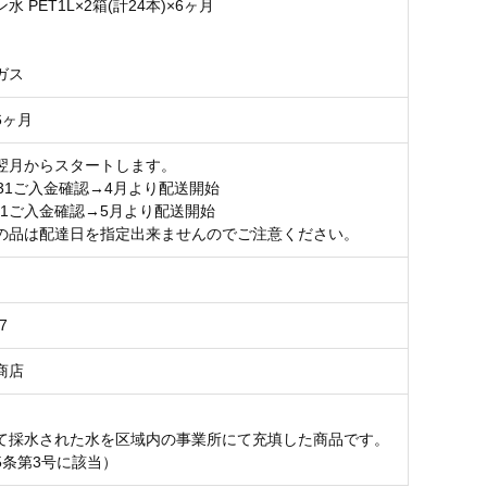
水 PET1L×2箱(計24本)×6ヶ月
ガス
6ヶ月
翌月からスタートします。
/31ご入金確認→4月より配送開始
1ご入金確認→5月より配送開始
の品は配達日を指定出来ませんのでご注意ください。
7
商店
て採水された水を区域内の事業所にて充填した商品です。
5条第3号に該当）