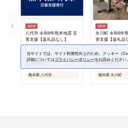
八代市 令和8年熊本地震 災
氷川町 令和8年
害支援【返礼品なし】
害支援【返礼品
当サイトでは、サイト利便性向上のため、クッキー（Coo
詳細については
プライバシーポリシー
をお読みください
1,000円
5,000円
熊本県 八代市
熊本県 氷川町