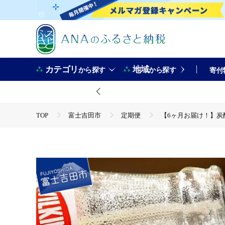
カテゴリ
地域
から探す
から探す
寄付
TOP
富士吉田市
定期便
【6ヶ月お届け！】炭酸水
TOP
定期便
【6ヶ月お届け！】炭酸水 ウィルキンソン タ
TOP
定期便
飲料(定期便)
【6ヶ月お届け！】炭酸
TOP
飲料（酒以外）
【6ヶ月お届け！】炭酸水 ウィルキ
TOP
飲料（酒以外）
ほかの飲料
【6ヶ月お届け