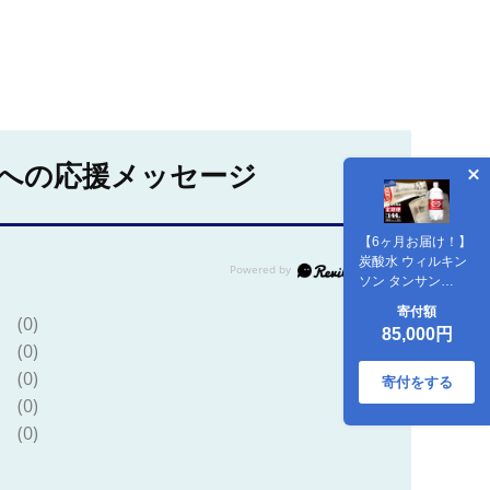
への応援メッセージ
【6ヶ月お届け！】
炭酸水 ウィルキン
ソン タンサン
PET1L×2箱 (24本
寄付額
(0)
入) 定期便
85,000円
(0)
(0)
寄付をする
(0)
(0)