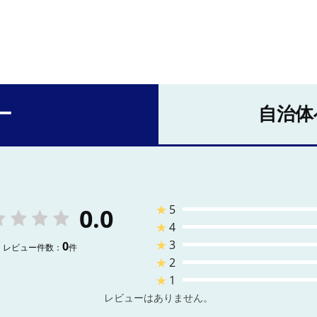
ー
自治体
★
5
0.0
★
4
★
3
0
レビュー件数：
件
★
2
★
1
レビューはありません。