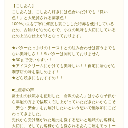
【こしあん】
こしあんは、こしあん好きには色合いだけでも『良い
色！』と大絶賛される藤紫色！
100%小豆を丁寧に何度も裏ごしした特赤を使用している
ため、舌触りがなめらかで、小豆の風味も大切にしている
ため上品な仕上がりとなっております。
★バターたっぷりのトーストとの組み合わせは言うまでも
ない美味しさ！！※バターは同封しておりません
★30ｇで使いやすい！
★アイスクリームにかけても美味しい！！自宅に居ながら
喫茶店の味を楽しめます！
★どら焼きにもおすすめ！！
■生産者の声
富士山の伏流水を使用した「倉沢のあん」は小さな子供か
ら年配の方まで幅広く召し上がっていただきたいからこそ
「安心・安全」をお届けしたいという想いで無添加にこだ
わってきました。
先代から受け継がれた地元を愛する想いと地域のお客様を
大切に、そしてお客様からも愛されるあんこ屋をモットー