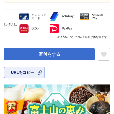
クレジット
Amazon
ANA Pay
カード
Pay
決済方法
d払い
PayPay
決済方法ごとに決済上限額が異なります。
寄付をする
URLをコピー
お気に入