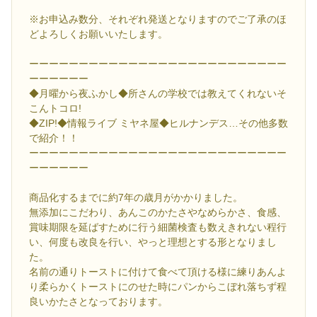
※お申込み数分、それぞれ発送となりますのでご了承のほ
どよろしくお願いいたします。
ーーーーーーーーーーーーーーーーーーーーーーーーーー
ーーーーーー
◆月曜から夜ふかし◆所さんの学校では教えてくれないそ
こんトコロ!
◆ZIP!◆情報ライブ ミヤネ屋◆ヒルナンデス…その他多数
で紹介！！
ーーーーーーーーーーーーーーーーーーーーーーーーーー
ーーーーーー
商品化するまでに約7年の歳月がかかりました。
無添加にこだわり、あんこのかたさやなめらかさ、食感、
賞味期限を延ばすために行う細菌検査も数えきれない程行
い、何度も改良を行い、やっと理想とする形となりまし
た。
名前の通りトーストに付けて食べて頂ける様に練りあんよ
り柔らかくトーストにのせた時にパンからこぼれ落ちず程
良いかたさとなっております。