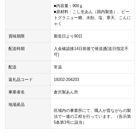
■内容量：900ｇ
■原材料：こし生あん（国内製造）、ビー
トグラニュー糖、水飴、塩、寒天、こんに
ゃく
賞味期限
製造日より90日
配送時期
入金確認後14日前後で発送(配送日指定不
可)
配送
常温
返礼品コード
19202-204203
事業者名
倉沢製あん所
地場産品
区域内の事業所にて、職人が昔ながらの製
法で一連の工程を行っています。（告示第
5条第3号に該当）