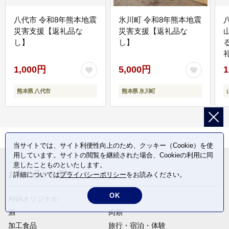
八代市 令和8年熊本地震
氷川町 令和8年熊本地震
災害支援【返礼品な
災害支援【返礼品な
し】
し】
1,000円
5,000円
1
熊本県 八代市
熊本県 氷川町
当サイトでは、サイト利便性向上のため、クッキー（Cookie）を使
用しています。サイトの閲覧を継続された場合、Cookieの利用に同
意したことものといたします。
お礼の品から探す
詳細については
プライバシーポリシー
をお読みください。
OK
ANAオリジナル
定期便
酒
肉類
加工食品
旅行・宿泊・体験