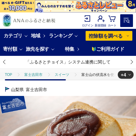
ログイン
新規登録
カート
カテゴリ
地域
ランキング
控除額を調べる
寄付額
旅先を探す
特集
ご利用ガイド
「ふるさとチョイス」システム連携に関して
+4
TOP
富士吉田市
スイーツ
富士山の伏流水を使用した あんこ
TOP
加工食品
富士山の伏流水を使用した あんこ好きのためのこだわ
山梨県
富士吉田市
TOP
加工食品
ほかの加工食品
富士山の伏流水を使用した あ
TOP
パン・菓子類
和菓子
富士山の伏流水を使用した あんこ
TOP
パン・菓子類
和菓子
ほかの和菓子
富士山の伏流