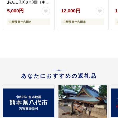
あんこ310ｇ×3個（キャ
ップ付き）【つぶあ
5,000円
12,000円
1
ん】
山梨県 富士吉田市
山梨県 富士吉田市
あなたにおすすめの返礼品