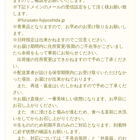
ますのでご確認をお願いいたします。
※下記ドメインのメールの受信設定をして頂く様お願い致
します。
＠furusato-fujiyoshida.jp
※青果品となりますので、お早めのお受け取りをお願いし
ます。
※日時指定は出来かねますのでご注意ください。
※お届け期間内に住所変更/長期のご不在等がございまし
たら余裕をもって事前にお知らせください。
出荷後の住所変更はできかねますので予めご了承くださ
い。
※配送業者が設ける保管期限内にお受け取りいただけなか
った場合、お届けが出来かねております。
また、再送・返金はいたしかねますので予めご了承くだ
さい。
※お届け直後が、一番美味しい状態になります。お早目に
お召し上がりください。
また、水に浸けると傷みが進むため、食べる直前に水洗
いをしてからお召し上がりください。
※生もののため初期不良のみのご対応となります。到着時
に必ず状態の確認をお願いします。
また、対応については「不具合箇所」と「外装箱」のお