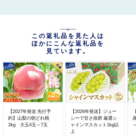
この返礼品を見た人は
ほかにこんな返礼品を
見ています。
【2027年発送 先行予
【2026年発送】ジュー
約】山梨の朝どれ桃
シーで甘さ抜群 厳選シ
2kg 大玉4玉～7玉
ャインマスカット1kg以
～
上