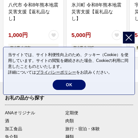
八代市 令和8年熊本地震
氷川町 令和8年熊本地震
災害支援【返礼品な
災害支援【返礼品な
し】
し】
し
1,000円
5,000円
5
熊本県 八代市
熊本県 氷川町
当サイトでは、サイト利便性向上のため、クッキー（Cookie）を使
用しています。サイトの閲覧を継続された場合、Cookieの利用に同
意したことものといたします。
詳細については
プライバシーポリシー
をお読みください。
OK
お礼の品から探す
ANAオリジナル
定期便
酒
肉類
加工食品
旅行・宿泊・体験
魚介類
麺類