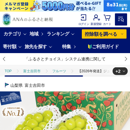
ログイン
新規登録
カート
カテゴリ
地域
ランキング
控除額を調べる
寄付額
旅先を探す
特集
ご利用ガイド
「ふるさとチョイス」システム連携に関して
+2
TOP
富士吉田市
フルーツ
【2026年発送】ジューシーで甘
TOP
フルーツ
【2026年発送】ジューシーで甘さ抜群 厳選シャイン
山梨県
富士吉田市
TOP
フルーツ
ぶどう・マスカット
【2026年発送】ジュー