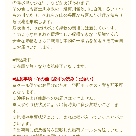
の降水量が少ない、などがあげられます。
その他にも富士川水系の一級河川笛吹川に合流するいくつ
もの川があり、それらが山の谷間から運んだ砂礫が積もり
扇状地を形成します。
扇状地は、水はけがよく果物の栽培には適しています。
このような恵まれた環境でしか収穫できない新鮮で安心・
安全な果物をさらに厳選し本物の一級品を産地直送で全国
にお届けいたします。
■申込期日
※在庫が無くなり次第終了となります。
■注意事項・その他【必ずお読みください】
※クール便でのお届けのため、宅配ボックス・置き配不可
となります。
※沖縄および離島へのお届けはできません。
※天候や収穫状況により出荷時期に多少変動がございま
す。
※気候や生育状況により、まれに種が入っていることがご
ざいます。
※出荷時に伝票番号を記載した出荷メールをお送りいたし