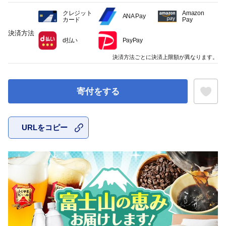
クレジット
Amazon
ANA Pay
カード
Pay
決済方法
d払い
PayPay
決済方法ごとに決済上限額が異なります。
寄付をする
URLをコピー
お気に入