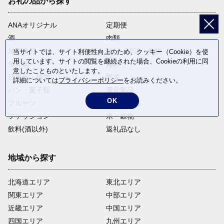
お礼の品から探す
ANAオリジナル
定期便
酒
肉類
加工食品
旅行・宿泊・体験
当サイトでは、サイト利便性向上のため、クッキー（Cookie）を使
用しています。サイトの閲覧を継続された場合、Cookieの利用に同
魚介類
麺類
意したことものといたします。
日用品・雑貨
野菜
詳細については
プライバシーポリシー
をお読みください。
パン・菓子類
電化製品
OK
フルーツ
卵・乳製品
ファッション
米・穀物
飲料(酒以外)
返礼品なし
地域から探す
北海道エリア
東北エリア
関東エリア
中部エリア
近畿エリア
中国エリア
四国エリア
九州エリア