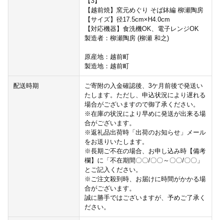
【3】
【越前焼】窯元めぐり そば鉢編 柳瀬陶房
【サイズ】径17.5cm×H4.0cm
【対応機器】食洗機OK、電子レンジOK
製造者：柳瀬陶房 (柳瀬 和之)
原産地：越前町
製造地：越前町
配送時期
ご寄附の入金確認後、3ケ月前後で発送い
たします。ただし、申込状況により遅れる
場合がございますので御了承ください。
※在庫の状況により早めに発送が出来る場
合がございます。
※返礼品出荷時「出荷のお知らせ」メール
をお送りいたします。
※長期ご不在の場合、お申し込み時【備考
欄】に「不在期間〇〇/〇〇～〇〇/〇〇」
とご記入ください。
※ご注文殺到時、お届けに時間がかかる場
合がございます。
誠に勝手ではございますが、予めご了承く
ださい。