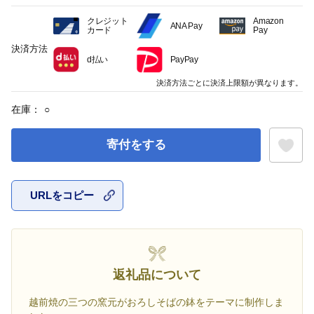
クレジット
Amazon
ANA Pay
カード
Pay
決済方法
d払い
PayPay
決済方法ごとに決済上限額が異なります。
在庫：
○
寄付をする
URLをコピー
お気に入
返礼品について
越前焼の三つの窯元がおろしそばの鉢をテーマに制作しま