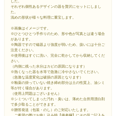
した。
それぞれ個性あるデザインの器を贅沢にセットにしまし
た。
浅めの形状が様々な料理に重宝します。
※画像はイメージです。
※ひとつひとつ手作りのため、形や色が写真とは違う場合
があります。
※陶器ですので磁器より強度が弱いため、扱いには十分ご
注意ください。
※使用後はすぐに洗い、完全に乾かしてから収納してくだ
さい。
（内側に残った水分はカビの原因になります）
※熱くなった器を水等で急激に冷やさないでください。
（急激な温度変化は破損の原因となります）
※釉薬の掛っていない焼き締め部分は土の性質上、油シミ
等が付く場合があります。
（使用上問題はございません）
※シミついてしまった汚れ・臭いは、薄めた台所用漂白剤
で多少取ることができます。
※贈答発送（包装・のし）のご対応いたします。
ご希望の際はお申し込み時【備考欄】にその旨ご記入を