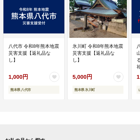
八代市 令和8年熊本地震
氷川町 令和8年熊本地震
災害支援【返礼品な
災害支援【返礼品な
し】
し】
1,000円
5,000円
1
熊本県 八代市
熊本県 氷川町