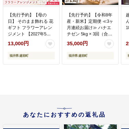
【先行予約】【母の
【先行予約】【令和8年
日】 そのまま飾れる 花
産・新米】定期便 ≪3ヶ
ギフト フラワーアレン
月連続お届け≫ ハナエ
1
ジメント 【2027年5月
チゼン 5kg × 3回（合計
発送】生花 感謝を伝え
15kg）【白米】【2026
13,000円
35,000円
2
る メッセージ カード
年10月中旬以降順次発
付・付属にて越前和紙
送】【お米 こめ はなえ
福井県 越前町
福井県 越前町
小花一輪付【福井県 花
ちぜん 華越前 人気品種
華 おしゃれ プレゼント
ブランド米 5キロ 白米
ギフト 母の日 手軽 メッ
精米 玄米 おにぎり うま
セージカード】 [e51-
い 福井県ブランド米 福
a006]
井県産】 [e26-c002【】
01]
あなたにおすすめの返礼品