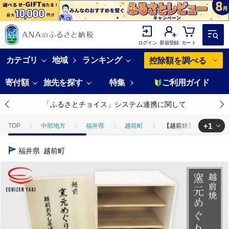
ログイン
新規登録
カート
カテゴリ
地域
ランキング
控除額を調べる
寄付額
旅先を探す
特集
ご利用ガイド
「ふるさとチョイス」システム連携に関して
+1
TOP
中部地方
福井県
越前町
【越前焼】窯元めぐり 3枚
TOP
日用品・雑貨
【越前焼】窯元めぐり 3枚組 そば鉢編【プレート さら
福井県
越前町