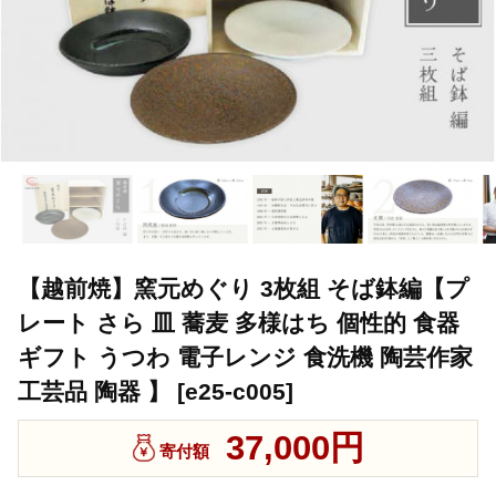
【越前焼】窯元めぐり 3枚組 そば鉢編【プ
レート さら 皿 蕎麦 多様はち 個性的 食器
ギフト うつわ 電子レンジ 食洗機 陶芸作家
工芸品 陶器 】 [e25-c005]
37,000円
寄付額