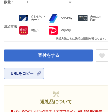
数量：
クレジット
Amazon
ANA Pay
カード
Pay
決済方法
d払い
PayPay
決済方法ごとに決済上限額が異なります。
寄付をする
URLをコピー
お気に入
返礼品について
鼻パッドのないサングラス「エアフライ」 AF-301BKモデ