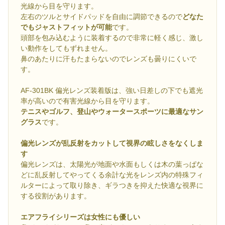
光線から目を守ります。
左右のツルとサイドパッドを自由に調節できるので
どなた
でもジャストフィットが可能
です。
頭部を包み込むように装着するので非常に軽く感じ、激し
い動作をしてもずれません。
鼻のあたりに汗もたまらないのでレンズも曇りにくいで
す。
AF-301BK 偏光レンズ装着版は、強い日差しの下でも遮光
率が高いので有害光線から目を守ります。
テニスやゴルフ、登山やウォータースポーツに最適なサン
グラス
です。
偏光レンズが乱反射をカットして視界の眩しさをなくしま
す
偏光レンズは、太陽光が地面や水面もしくは木の葉っぱな
どに乱反射してやってくる余計な光をレンズ内の特殊フィ
ルターによって取り除き、ギラつきを抑えた快適な視界に
する役割があります。
エアフライシリーズは女性にも優しい