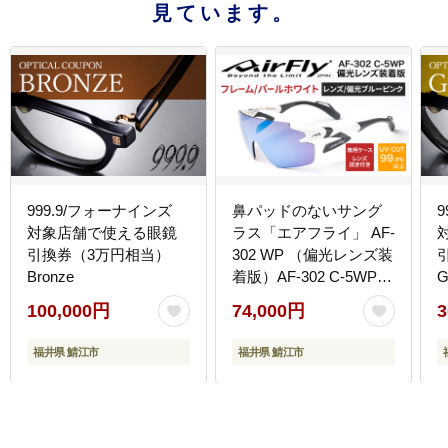
見ています。
999.9/フォーナインズ
鼻パッドのないサング
対象店舗で使える眼鏡
ラス「エアフライ」 AF-
引換券（3万円相当）
302 WP （偏光レンズ装
Bronze
着版）AF-302 C-5WP
G
パールホワイト
100,000円
74,000円
3
福井県 鯖江市
福井県 鯖江市