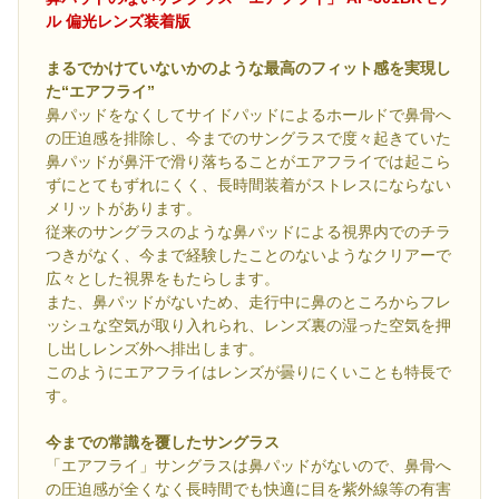
ル 偏光レンズ装着版
まるでかけていないかのような最高のフィット感を実現し
た“エアフライ”
鼻パッドをなくしてサイドパッドによるホールドで鼻骨へ
の圧迫感を排除し、今までのサングラスで度々起きていた
鼻パッドが鼻汗で滑り落ちることがエアフライでは起こら
ずにとてもずれにくく、長時間装着がストレスにならない
メリットがあります。
従来のサングラスのような鼻パッドによる視界内でのチラ
つきがなく、今まで経験したことのないようなクリアーで
広々とした視界をもたらします。
また、鼻パッドがないため、走行中に鼻のところからフレ
ッシュな空気が取り入れられ、レンズ裏の湿った空気を押
し出しレンズ外へ排出します。
このようにエアフライはレンズが曇りにくいことも特長で
す。
今までの常識を覆したサングラス
「エアフライ」サングラスは鼻パッドがないので、鼻骨へ
の圧迫感が全くなく長時間でも快適に目を紫外線等の有害