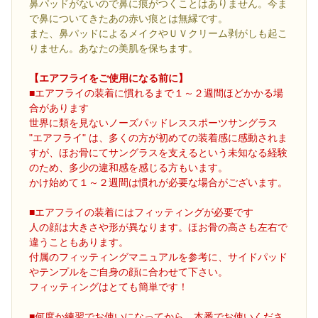
鼻パッドがないので鼻に痕がつくことはありません。今ま
で鼻についてきたあの赤い痕とは無縁です。
また、鼻パッドによるメイクやＵＶクリーム剥がしも起こ
りません。あなたの美肌を保ちます。
【エアフライをご使用になる前に】
■エアフライの装着に慣れるまで１～２週間ほどかかる場
合があります
世界に類を見ないノーズパッドレススポーツサングラス
"エアフライ" は、多くの方が初めての装着感に感動されま
すが、ほお骨にてサングラスを支えるという未知なる経験
のため、多少の違和感を感じる方もいます。
かけ始めて１～２週間は慣れが必要な場合がございます。
■エアフライの装着にはフィッティングが必要です
人の顔は大きさや形が異なります。ほお骨の高さも左右で
違うこともあります。
付属のフィッティングマニュアルを参考に、サイドパッド
やテンプルをご自身の顔に合わせて下さい。
フィッティングはとても簡単です！
■何度か練習でお使いになってから、本番でお使いくださ