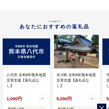
あなたにおすすめの返礼品
八代市 令和8年熊本地震
氷川町 令和8年熊本地震
災害支援【返礼品な
災害支援【返礼品な
し】
し】
し
1,000円
5,000円
5
熊本県 八代市
熊本県 氷川町