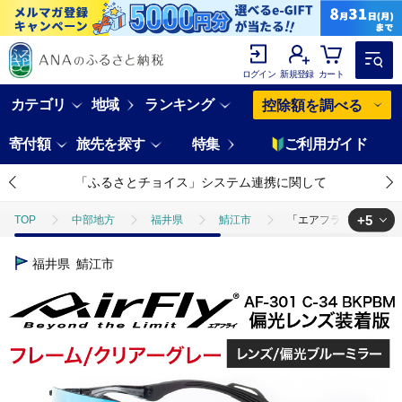
ログイン
新規登録
カート
カテゴリ
地域
ランキング
控除額を調べる
寄付額
旅先を探す
特集
ご利用ガイド
「ふるさとチョイス」システム連携に関して
+5
TOP
中部地方
福井県
鯖江市
「エアフライ」AF-301
TOP
日用品・雑貨
「エアフライ」AF-301BKモデル 偏光レンズ装着
福井県
鯖江市
TOP
日用品・雑貨
ほかの雑貨・日用品
「エアフライ」AF-3
TOP
ファッション
「エアフライ」AF-301BKモデル 偏光レンズ装着
TOP
ファッション
小物
「エアフライ」AF-301BKモデル 
TOP
ファッション
その他ファッション
「エアフライ」AF-3