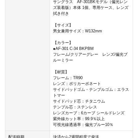
サングラス AF-301BKモデル（偏光レン
ズ装着版）本体 1個、専用ケース、レンズ
拭き付き
【サイズ】
男女兼用サイズ：W132mm
【カラー】
●AF-301 C-34 BKPBM
フレーム/クリアーグレー レンズ/偏光ブ
ルーミラー
【材質】
フレーム：TR90
レンズ：ポリカーボネート
サイドパッドゴム・テンプルゴム：エラス
トマー
サイドパッド芯：チタニウム
テンプル芯：ステンレス
レンズカーブ：6カーブ シールドレンズ
紫外線カット率：99.9％以上
可視光線透過率：偏光ブルー10％
配送時期
決済から2週間程度で発送