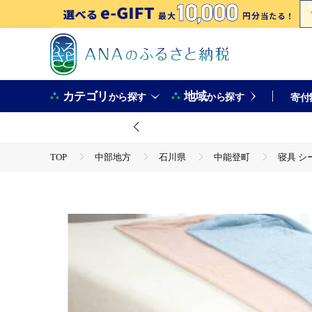
カテゴリ
地域
から探す
から探す
寄付
TOP
中部地方
石川県
中能登町
寝具 シ
TOP
日用品・雑貨
寝具 シーツ RCS ショートパイル ストレッチシーツ シングル カラー