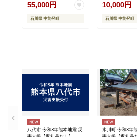
トタワー 木製 キャット タ
葉物野菜 水耕栽
55,000円
10,000円
ワー 猫ハンモック
石川県 中能登町
石川県 中能登町
八代市 令和8年熊本地震 災
氷川町 令和8年
害支援【返礼品なし】
害支援【返礼品