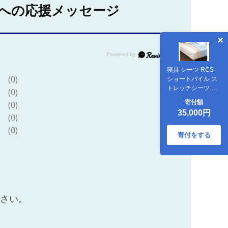
への応援メッセージ
寝具 シーツ RCS
(0)
ショートパイル ス
トレッチシーツ シ
(0)
ングル カラー:コー
寄付額
(0)
ラルミスト [流羽布
35,000円
石川県 中能登町
(0)
27ae0014] シーツ
(0)
シングル ストレッ
寄付をする
チ 伸びる 無地 シン
プル 中能登産
ださい。