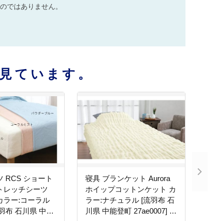
のではありません。
見ています。
 RCS ショート
寝具 ブランケット Aurora
トレッチシーツ
ホイップコットンケット カ
カラー:コーラル
ラー:ナチュラル [流羽布 石
流羽布 石川県 中能
川県 中能登町 27ae0007] ブ