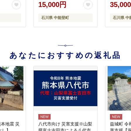
培
枕カバー まくらカバー 枕
登町 27ae
15,000円
35,00
ケース まくらケース シン
グル スト
プル 無地 中能登産
地 シンプ
石川県 中能登町
石川県 中
あなたにおすすめの返礼品
熊本地震 災
八代市向け 災害支援※山梨
益城町 令
なし】
県富士吉田市による八代市
害支援【