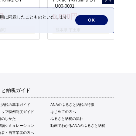
_U00-0001
円
5,000円
の利用に同意したことものといたします。
OK
城町
熊本県 宇土市
さと納税ガイド
と納税の基本ガイド
ANAのふるさと納税の特徴
トップ特例制度ガイド
はじめての方へ
告のしかた
ふるさと納税の流れ
限額シミュレーション
動画でわかるANAのふるさと納税
給者・自営業者の方へ