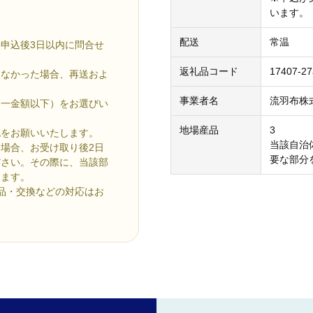
います。
配送
常温
申込後3日以内に問合せ
返礼品コード
17407-2
きなかった場合、再送およ
事業者名
流羽布株
同一金額以下）をお選びい
地場産品
3
認をお願いいたします。
当該自治
場合、お受け取り後2日
要な部分
ださい。その際に、当該部
します。
品・交換などの対応はお