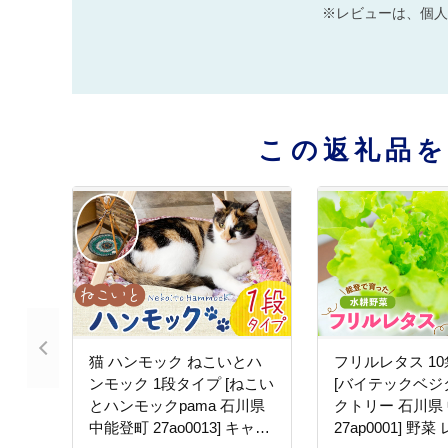
※レビューは、個人
この返礼品
猫 ハンモック ねこいとハ
フリルレタス 10
ンモック 1段タイプ [ねこい
[バイテックベジ
とハンモックpama 石川県
クトリー 石川県
中能登町 27ao0013] キャッ
27ap0001] 野