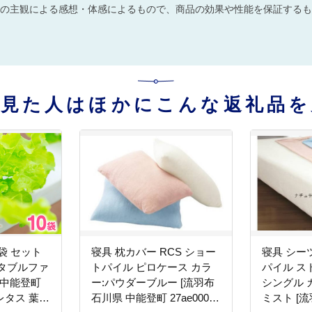
の主観による感想・体感によるもので、商品の効果や性能を保証するも
を見た人はほかにこんな返礼品を
袋 セット
寝具 枕カバー RCS ショー
寝具 シーツ
タブルファ
トパイル ピロケース カラ
パイル ス
 中能登町
ー:パウダーブルー [流羽布
シングル 
菜 レタス 葉物
石川県 中能登町 27ae0009]
ミスト [