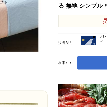
る 無地 シンプル
クレ
カー
決済方法
在庫：
○