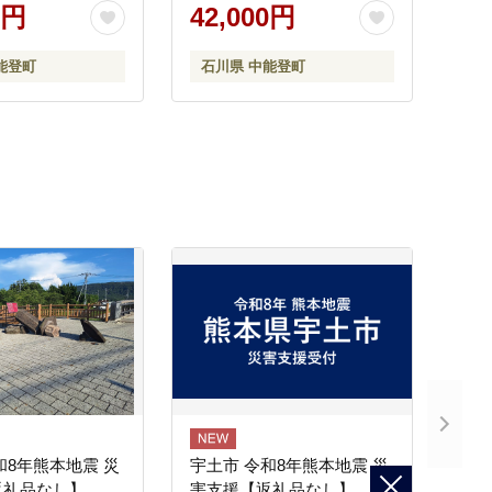
0014] シーツ シン
ランケット 大判 シングル
0円
42,000円
レッチ 伸びる 無
ふわふわ フワフワ 無地 シ
ル 中能登産
ンプル 中能登産
能登町
石川県 中能登町
和8年熊本地震 災
宇土市 令和8年熊本地震 災
返礼品なし】
害支援【返礼品なし】