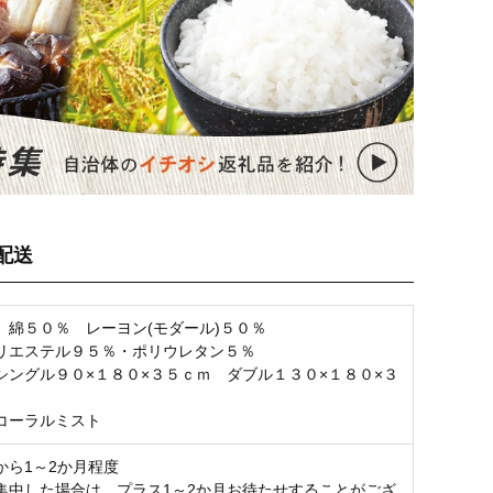
配送
 綿５０％ レーヨン(モダール)５０％
リエステル９５％・ポリウレタン５％
シングル９０×１８０×３５ｃｍ ダブル１３０×１８０×３
コーラルミスト
から1～2か月程度
集中した場合は、プラス1～2か月お待たせすることがござ