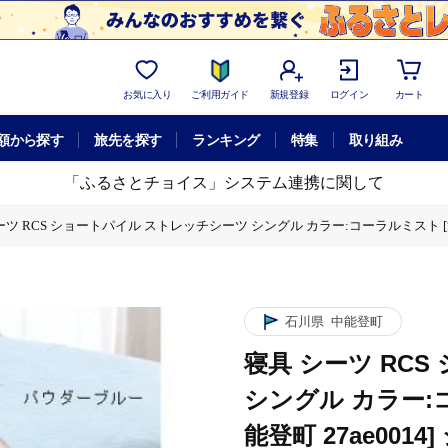
お気に入り
ご利用ガイド
新規登録
ログイン
カート
額から探す
旅先を探す
ランキング
特集
取り組み
「ふるさとチョイス」システム連携に関して
ーツ RCS ショートパイル ストレッチシーツ シングル カラー:コーラルミスト [流
:コーラルミスト [流羽布 石川県 中能登町 27ae0014] シーツ シングル ス
石川県
中能登町
寝具 シーツ RC
シングル カラー:
能登町 27ae001