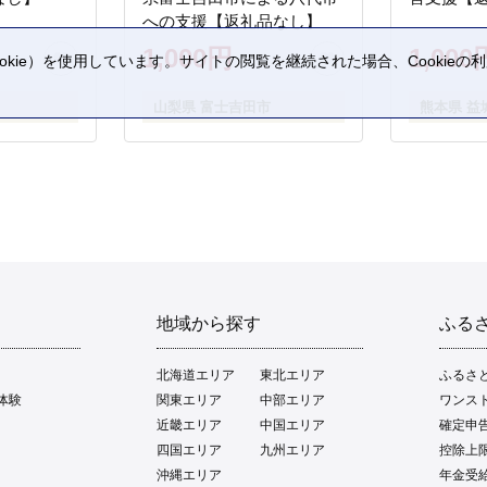
への支援【返礼品なし】
1,000円
1,000
kie）を使用しています。サイトの閲覧を継続された場合、Cookie
。
山梨県 富士吉田市
熊本県 益
地域から探す
ふる
北海道エリア
東北エリア
ふるさ
体験
関東エリア
中部エリア
ワンス
近畿エリア
中国エリア
確定申
四国エリア
九州エリア
控除上
沖縄エリア
年金受