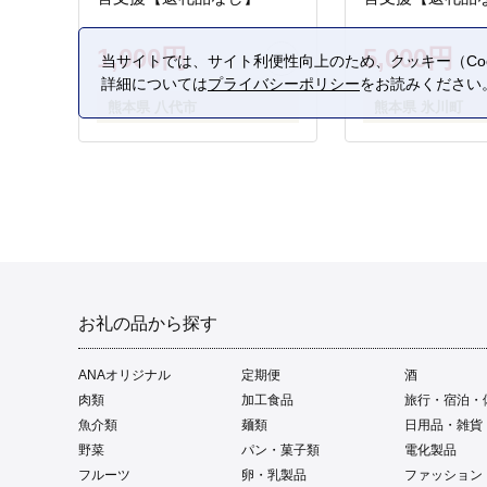
1,000円
5,000円
当サイトでは、サイト利便性向上のため、クッキー（Coo
詳細については
プライバシーポリシー
をお読みください
熊本県 八代市
熊本県 氷川町
お礼の品から探す
ANAオリジナル
定期便
酒
肉類
加工食品
旅行・宿泊・
魚介類
麺類
日用品・雑貨
野菜
パン・菓子類
電化製品
フルーツ
卵・乳製品
ファッション