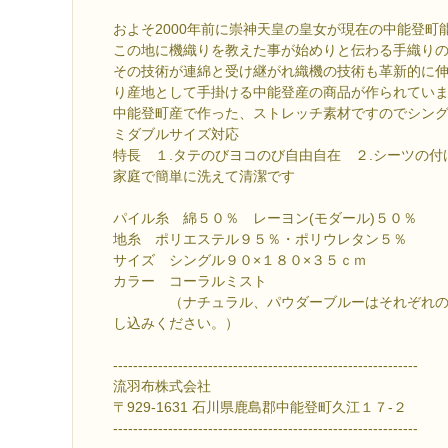
およそ2000年前に崇神天皇の皇女が現在の中能登町
この地に機織りを教えた事が始めりと伝わる手織り
その技術が連綿と受け継がれ織機の技術も革新的に
り産地として手掛ける中能登産の商品が作られてい
中能登町産で作った、ストレッチ素材ですのでシン
ミダブルサイズ対応
特長 １.タテのびヨコのび自由自在 ２.シーツの付
家庭で簡単に洗えて清潔です
パイル糸 綿５０％ レーヨン(モダール)５０％
地糸 ポリエステル９５％・ポリウレタン５％
サイズ シングル９０×１８０×３５ｃｍ
カラー コーラルミスト
（ナチュラル、パウダーブルーはそれぞれの返
し込みください。）
-------------------------------------------------------------
流羽布株式会社
〒929-1631 石川県鹿島郡中能登町久江１７-２
-------------------------------------------------------------