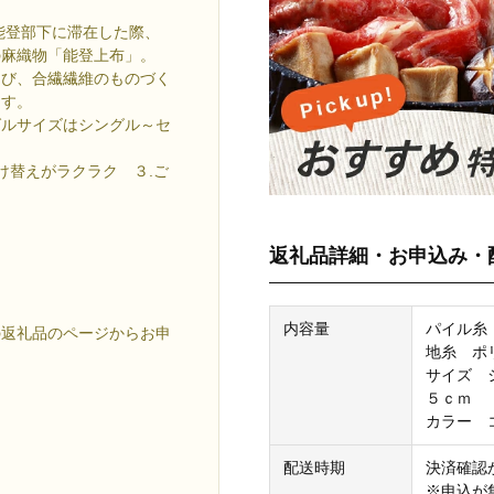
能登部下に滞在した際、
の麻織物「能登上布」。
伸び、合繊繊維のものづく
ます。
グルサイズはシングル～セ
け替えがラクラク ３.ご
返礼品詳細・お申込み・
内容量
パイル糸
礼品のページからお申
地糸 ポ
サイズ 
５ｃｍ
カラー 
配送時期
決済確認
※申込が