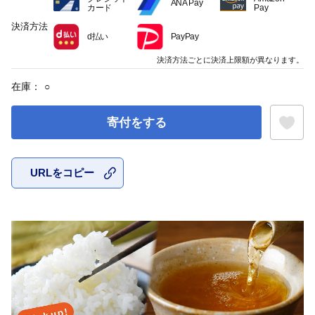
ANA Pay
カード
Pay
決済方法
d払い
PayPay
決済方法ごとに決済上限額が異なります。
在庫：
○
寄付をする
URLをコピー
お気に入