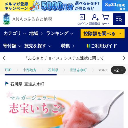
ログイン
新規登録
カート
カテゴリ
地域
ランキング
控除額を調べる
寄付額
旅先を探す
特集
ご利用ガイド
「ふるさとチョイス」システム連携に関して
+2
TOP
中部地方
石川県
宝達志水町
マルガージェラート6
TOP
卵・乳製品
マルガージェラート6個セット（志宝いちご6個） [モ
石川県
宝達志水町
TOP
卵・乳製品
アイスクリーム
マルガージェラート6個セット