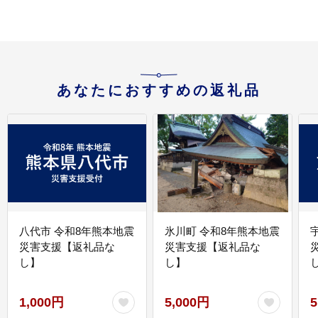
あなたにおすすめの返礼品
八代市 令和8年熊本地震
氷川町 令和8年熊本地震
災害支援【返礼品な
災害支援【返礼品な
し】
し】
し
1,000円
5,000円
5