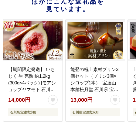
ほかにこんな返礼品を
見ています。
【期間限定発送】 いち
能登の極上素材プリン3
じく 生 完熟 約1.2kg
個セット（プリン3個×
(300g×4パック) [モアシ
シロップ1本） [宝達山
ョップヤマモト 石川県
本舗松月堂 石川県 宝達
宝達志水町 38600615]
志水町 38600452]
3
14,000円
13,000円
1
果物 くだもの フルーツ
イチジク 無花果 期間限
石川県 宝達志水町
石川県 宝達志水町
定 朝採れ