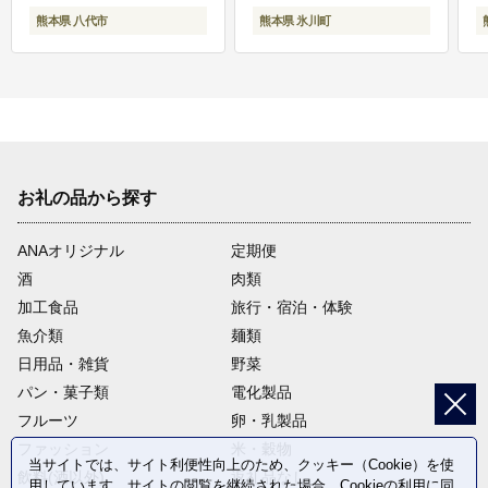
熊本県 八代市
熊本県 氷川町
お礼の品から探す
ANAオリジナル
定期便
酒
肉類
加工食品
旅行・宿泊・体験
魚介類
麺類
日用品・雑貨
野菜
パン・菓子類
電化製品
フルーツ
卵・乳製品
ファッション
米・穀物
当サイトでは、サイト利便性向上のため、クッキー（Cookie）を使
飲料(酒以外)
返礼品なし
用しています。サイトの閲覧を継続された場合、Cookieの利用に同