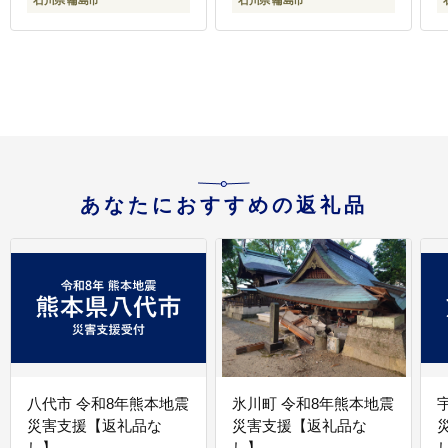
石川県 輪島市
石川県 輪島市
あなたにおすすめの返礼品
八代市 令和8年熊本地震
氷川町 令和8年熊本地震
災害支援【返礼品な
災害支援【返礼品な
し】
し】
し