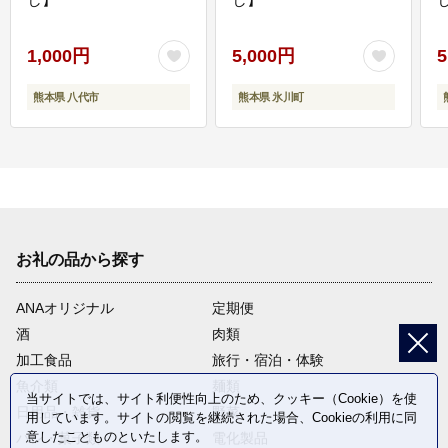
1,000円
5,000円
5
熊本県 八代市
熊本県 氷川町
お礼の品から探す
ANAオリジナル
定期便
酒
肉類
加工食品
旅行・宿泊・体験
魚介類
麺類
当サイトでは、サイト利便性向上のため、クッキー（Cookie）を使
日用品・雑貨
野菜
用しています。サイトの閲覧を継続された場合、Cookieの利用に同
意したことものといたします。
パン・菓子類
電化製品