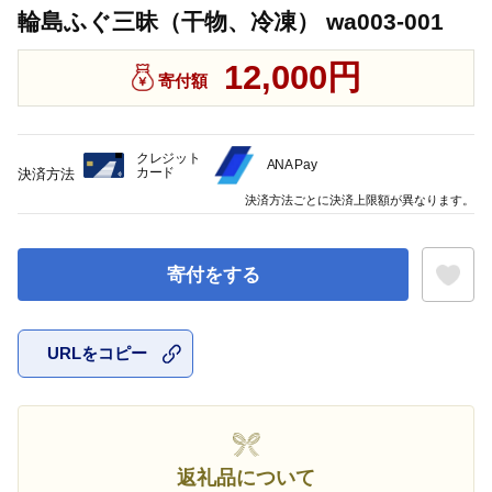
輪島ふぐ三昧（干物、冷凍） wa003-001
12,000円
寄付額
クレジット
ANA Pay
カード
決済方法
決済方法ごとに決済上限額が異なります。
寄付をする
URLをコピー
お気に入
返礼品について