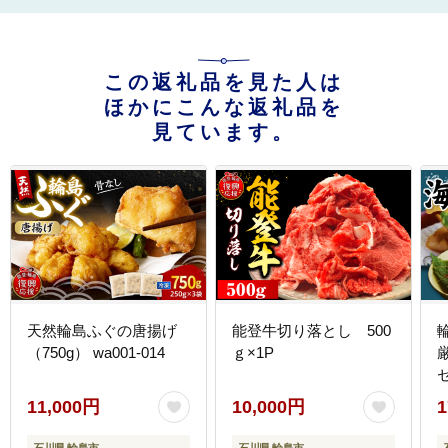
この返礼品を見た人は
ほかにこんな返礼品を
見ています。
天然輪島ふぐの唐揚げ
能登牛切り落とし 500
（750g） wa001-014
ｇ×1P
セ
11,000円
10,000円
1