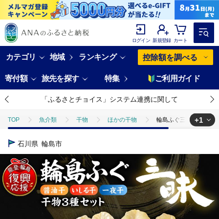
ログイン
新規登録
カート
カテゴリ
地域
ランキング
控除額を調べる
寄付額
旅先を探す
特集
ご利用ガイド
「ふるさとチョイス」システム連携に関して
+1
TOP
魚介類
干物
ほかの干物
輪島ふぐ三昧（干物、冷凍）
TOP
魚介類
鮮魚
ふぐ
輪島ふぐ三昧（干物、冷凍） wa0
石川県
輪島市