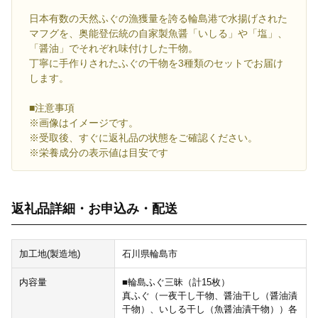
日本有数の天然ふぐの漁獲量を誇る輪島港で水揚げされた
マフグを、奥能登伝統の自家製魚醤「いしる」や「塩」、
「醤油」でそれぞれ味付けした干物。
丁寧に手作りされたふぐの干物を3種類のセットでお届け
します。
■注意事項
※画像はイメージです。
※受取後、すぐに返礼品の状態をご確認ください。
※栄養成分の表示値は目安です
返礼品詳細・お申込み・配送
加工地(製造地)
石川県輪島市
内容量
■輪島ふぐ三昧（計15枚）
真ふぐ（一夜干し干物、醤油干し（醤油漬
干物）、いしる干し（魚醤油漬干物））各