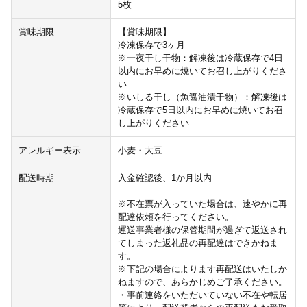
5枚
賞味期限
【賞味期限】
冷凍保存で3ヶ月
※一夜干し干物：解凍後は冷蔵保存で4日
以内にお早めに焼いてお召し上がりくださ
い
※いしる干し（魚醤油漬干物）：解凍後は
冷蔵保存で5日以内にお早めに焼いてお召
し上がりください
アレルギー表示
小麦・大豆
配送時期
入金確認後、1か月以内
※不在票が入っていた場合は、速やかに再
配達依頼を行ってください。
運送事業者様の保管期間が過ぎて返送され
てしまった返礼品の再配達はできかねま
す。
※下記の場合によります再配送はいたしか
ねますので、あらかじめご了承ください。
・事前連絡をいただいていない不在や転居