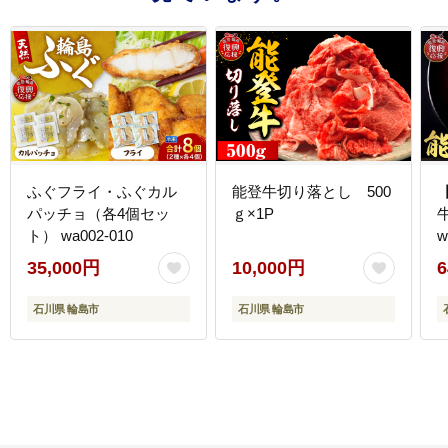
ふぐフライ・ふぐカル
能登牛切り落とし 500
パッチョ（各4個セッ
ｇ×1P
ト） wa002-010
w
35,000円
10,000円
6
石川県 輪島市
石川県 輪島市