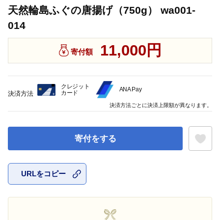
天然輪島ふぐの唐揚げ（750g） wa001-
014
11,000円
寄付額
クレジット
ANA Pay
カード
決済方法
決済方法ごとに決済上限額が異なります。
寄付をする
URLをコピー
お気に入