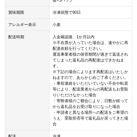
後×3パック
賞味期限
冷凍状態で90日
アレルギー表示
小麦
配送時期
入金確認後、1か月以内
※不在票が入っていた場合は、速やかに再
配達依頼を行ってください。
運送事業者様の保管期間が過ぎて返送され
てしまった返礼品の再配達はできかねま
す。
※下記の場合によります再配送はいたしか
ねますので、あらかじめご了承ください。
・事前連絡をいただいていない不在や転居
等により、配送業者からの再配送もお受取
りいただけなかった場合
・寄附者様のご都合により、日数が経って
から返礼品をお受け取りになった場合
・申請者と異なる場所への配送をご希望の
うえ、受取拒否等で返礼品が戻ってきた場
合
配送
冷凍