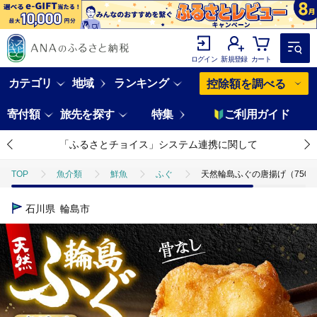
ログイン
新規登録
カート
カテゴリ
地域
ランキング
控除額を調べる
寄付額
旅先を探す
特集
ご利用ガイド
「ふるさとチョイス」システム連携に関して
TOP
魚介類
鮮魚
ふぐ
天然輪島ふぐの唐揚げ（750g） 
石川県
輪島市