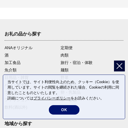
お礼の品から探す
ANAオリジナル
定期便
酒
肉類
加工食品
旅行・宿泊・体験
魚介類
麺類
日用品・雑貨
野菜
当サイトでは、サイト利便性向上のため、クッキー（Cookie）を使
パン・菓子類
電化製品
用しています。サイトの閲覧を継続された場合、Cookieの利用に同
フルーツ
卵・乳製品
意したことものといたします。
詳細については
プライバシーポリシー
をお読みください。
ファッション
米・穀物
飲料(酒以外)
返礼品なし
OK
地域から探す