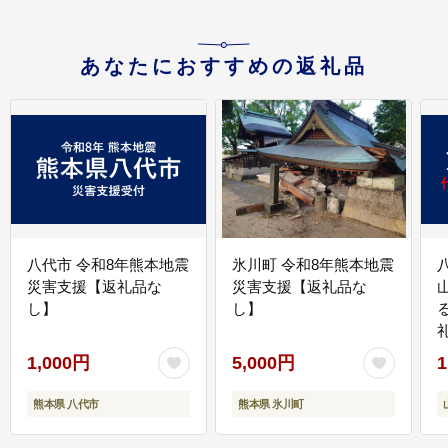
あなたにおすすめの返礼品
八代市 令和8年熊本地震
氷川町 令和8年熊本地震
災害支援【返礼品な
災害支援【返礼品な
し】
し】
1,000円
5,000円
1
熊本県 八代市
熊本県 氷川町