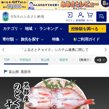
ログイン
新規登録
カート
カテゴリ
地域
ランキング
控除額を調べる
寄付額
旅先を探す
特集
ご利用ガイド
「ふるさとチョイス」システム連携に関して
+3
TOP
中部地方
富山県
黒部市
【数量限定】脂のり抜群！
TOP
魚介類
干物
【数量限定】脂のり抜群！黒部産のどぐろ干物セ
富山県
黒部市
TOP
魚介類
干物
のどぐろ
【数量限定】脂のり抜群！黒
TOP
魚介類
干物
ほかの干物
【数量限定】脂のり抜群！