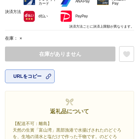
ANA Pay
カード
Pay
決済方法
d払い
PayPay
決済方法ごとに決済上限額が異なります。
在庫：
×
在庫がありません
URLをコピー
お気に入
返礼品について
【配送不可：離島】
天然の生簀「富山湾」黒部漁港で水揚げされたのどぐろ
を、生地の清水と塩だけで作った干物です。のどぐろ