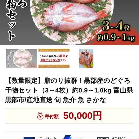
【数量限定】脂のり抜群！黒部産のどぐろ
干物セット（3～4枚）約0.9～1.0kg 富山県
黒部市/産地直送 旬 魚介 魚 さかな
50,000円
寄付額
クレジット
Amazon