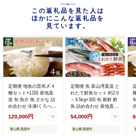
この返礼品を見た人は
ほかにこんな返礼品を
見ています。
定期便 地魚の昆布〆 4
定期便 魚 富山湾直送 と
種セット×12回 産地直
れたて鮮魚セット 約2.5
送 旬 魚介 魚 さかな 詰
～3.5kg×3回 旬 新鮮 鮮
め合わせ 冷凍/くろべ漁
魚 詰め合わせ 産地直送
業協同組合 魚の駅「生
冷蔵 / くろべ漁業協同組
120,000円
54,000円
6
地」/富山県 黒部市
合 魚の駅「生地」/ 富山
県 黒部市
富山県 黒部市
富山県 黒部市