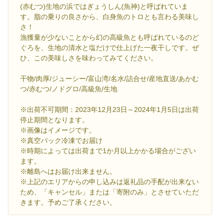
(赤むつ)生地の浜ではぎょうしん(魚神)と呼ばれていま
す。脂の乗りの良さから、白身魚のトロとも言わる美味し
さ！
漁獲量が少ないことから幻の高級魚とも呼ばれているのど
ぐろを、生地の清水と塩だけで仕上げた一夜干しです。ぜ
ひ、この美味しさを味わってみてください。
干物/肉厚/ジューシー/富山湾/名水/詰合せ/産地直送/あかむ
つ/赤むつ/ノドグロ/高級魚/生地
※出荷不可期間：2023年12月23日～2024年1月5日は出荷
停止期間となります。
※画像はイメージです。
※真空パック冷凍でお届け
※時期によっては出荷まで1か月以上かかる場合がござい
ます。
※離島へはお届け出来ません。
※上記のエリアからの申し込みは返礼品の手配が出来ない
ため、「キャンセル」または「寄附のみ」とさせていただ
きます。予めご了承ください。