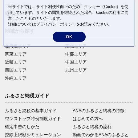
ファッション
米・穀物
当サイトでは、サイト利便性向上のため、クッキー（Cookie）を使
用しています。サイトの閲覧を継続された場合、Cookieの利用に同
飲料(酒以外)
返礼品なし
意したことものといたします。
詳細については
プライバシーポリシー
をお読みください。
地域から探す
OK
北海道エリア
東北エリア
関東エリア
中部エリア
近畿エリア
中国エリア
四国エリア
九州エリア
沖縄エリア
ふるさと納税ガイド
ふるさと納税の基本ガイド
ANAのふるさと納税の特徴
ワンストップ特例制度ガイド
はじめての方へ
確定申告のしかた
ふるさと納税の流れ
控除上限額シミュレーション
動画でわかるANAのふるさと