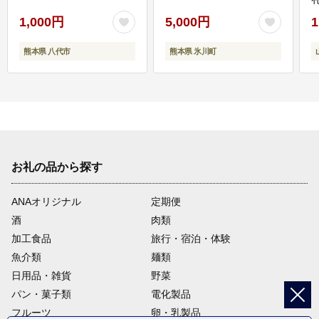
1,000円
5,000円
1
熊本県 八代市
熊本県 氷川町
お礼の品から探す
ANAオリジナル
定期便
酒
肉類
加工食品
旅行・宿泊・体験
魚介類
麺類
日用品・雑貨
野菜
パン・菓子類
電化製品
フルーツ
卵・乳製品