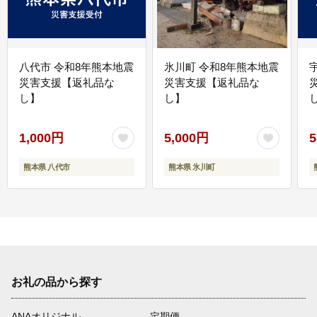
八代市 令和8年熊本地震
氷川町 令和8年熊本地震
災害支援【返礼品な
災害支援【返礼品な
し】
し】
し
1,000円
5,000円
5
熊本県 八代市
熊本県 氷川町
お礼の品から探す
ANAオリジナル
定期便