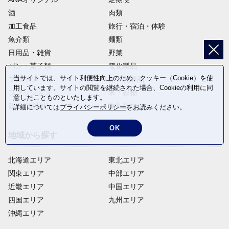
酒
肉類
加工食品
旅行・宿泊・体験
魚介類
麺類
日用品・雑貨
野菜
パン・菓子類
電化製品
当サイトでは、サイト利便性向上のため、クッキー（Cookie）を使
フルーツ
卵・乳製品
用しています。サイトの閲覧を継続された場合、Cookieの利用に同
ファッション
米・穀物
意したことものといたします。
飲料(酒以外)
返礼品なし
詳細については
プライバシーポリシー
をお読みください。
OK
地域から探す
北海道エリア
東北エリア
関東エリア
中部エリア
近畿エリア
中国エリア
四国エリア
九州エリア
沖縄エリア