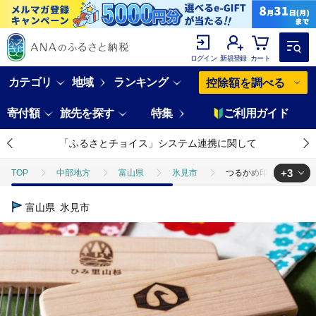
ログイン
新規登録
カート
カテゴリ
地域
ランキング
控除額を調べる
寄付額
旅先を探す
特集
ご利用ガイド
「ふるさとチョイス」システム連携に関して
+3
TOP
中部地方
富山県
氷見市
つるかめ印のビューティー
TOP
日用品・雑貨
美容雑貨
つるかめ印のビューティーコーム 
富山県
氷見市
TOP
日用品・雑貨
伝統工芸品
つるかめ印のビューティーコーム
TOP
日用品・雑貨
ほかの雑貨・日用品
つるかめ印のビューテ