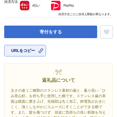
決済方法
d払い
PayPay
決済方法ごとに決済上限額が異なります。
寄付をする
URLをコピー
お気に入
返礼品について
太さの違う二種類のステンレス素材の歯と、薫り高い「ひ
み里山杉」を持ち手に使用した櫛です。ステンレス歯の表
面は鏡面に磨き上げ、先端部は丸く加工。静電気がおきに
くく、強くしなやかにスムーズにすくことができる櫛で
す。また、髪を傷つけず、頭皮に気持ちの良い刺激を与え