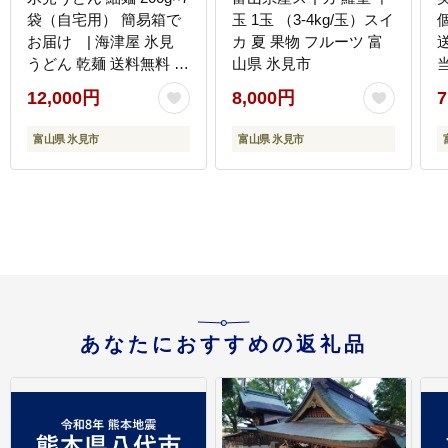
袋（自宅用） 簡易箱で
玉 1玉 （3-4kg/玉）スイ
個入 |
お届け | 海津屋 氷見
カ 夏 果物 フルーツ 富
うどん 乾麺 送料無料 細
山県 氷見市
麺 手延べ ご当地 常温保
12,000円
8,000円
7
存 無添加 高級うどん 家
庭用 常備 麺 常温
富山県 氷見市
富山県 氷見市
あなたにおすすめの返礼品