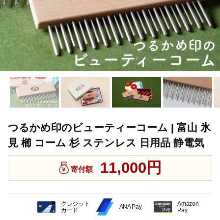
つるかめ印のビューティーコーム | 富山 氷
見 櫛 コーム 杉 ステンレス 日用品 静電気
11,000円
寄付額
クレジット
Amazon
ANA Pay
カード
Pay