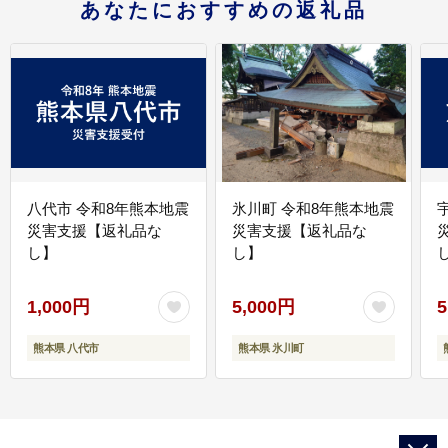
あなたにおすすめの返礼品
八代市 令和8年熊本地震
氷川町 令和8年熊本地震
災害支援【返礼品な
災害支援【返礼品な
し】
し】
し
1,000円
5,000円
5
熊本県 八代市
熊本県 氷川町