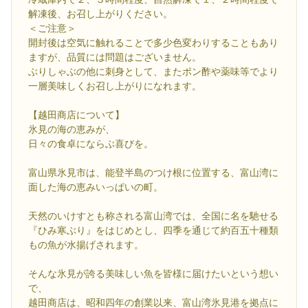
解凍後、お召し上がりください。
＜ご注意＞
開封後は空気に触れることで多少色変わりすることもあり
ますが、品質には問題はございません。
ぶりしゃぶの他に刺身として、またポン酢や薬味等でより
一層美味しくお召し上がりになれます。
【越田商店について】
氷見の海の恵みが、
日々の食卓にならぶ喜びを。
富山県氷見市は、能登半島のつけ根に位置する、富山湾に
面した海の恵みいっぱいの町。
天然のいけすとも称される富山湾では、全国に名を馳せる
『ひみ寒ぶり』をはじめとし、四季を通じて約百五十種類
もの魚が水揚げされます。
そんな氷見が誇る美味しい魚を皆様に届けたいという想い
で、
越田商店は、昭和四年の創業以来、富山湾氷見港を拠点に