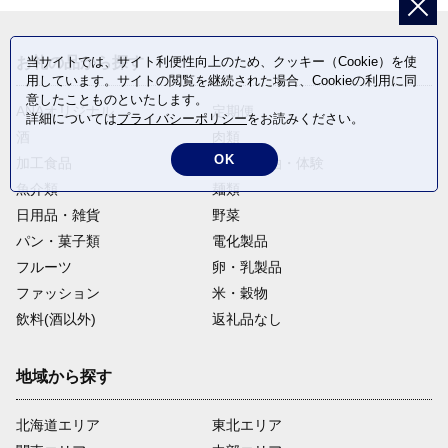
お礼の品から探す
当サイトでは、サイト利便性向上のため、クッキー（Cookie）を使
用しています。サイトの閲覧を継続された場合、Cookieの利用に同
意したことものといたします。
ANAオリジナル
定期便
詳細については
プライバシーポリシー
をお読みください。
酒
肉類
OK
加工食品
旅行・宿泊・体験
魚介類
麺類
日用品・雑貨
野菜
パン・菓子類
電化製品
フルーツ
卵・乳製品
ファッション
米・穀物
飲料(酒以外)
返礼品なし
地域から探す
北海道エリア
東北エリア