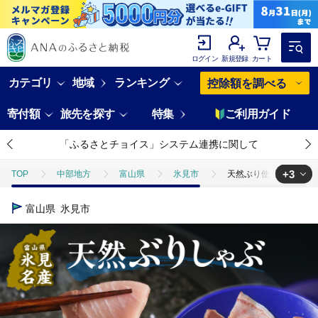
ログイン
新規登録
カート
カテゴリ
地域
ランキング
控除額を調べる
寄付額
旅先を探す
特集
ご利用ガイド
「ふるさとチョイス」システム連携に関して
+3
TOP
中部地方
富山県
氷見市
天然ぶり使用鰤しゃぶ２０
TOP
魚介類
天然ぶり使用鰤しゃぶ２００g 富山県 氷見市 ぶりしゃ
富山県
氷見市
TOP
加工食品
鍋
肉(鍋)
天然ぶり使用鰤しゃぶ２００g
TOP
日用品・雑貨
天然ぶり使用鰤しゃぶ２００g 富山県 氷見市 ぶ