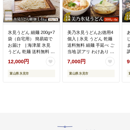
氷見うどん 細麺 200g×7
美乃氷見うどんお徳用4
袋（自宅用） 簡易箱で
個入 | 氷見 うどん 乾麺
じ
お届け | 海津屋 氷見
送料無料 細麺 手延べ ご
うどん 乾麺 送料無料 細
当地 訳アリ わけあり 切
麺 手延べ ご当地 常温保
れ端 お得
12,000円
7,000円
9
存 無添加 高級うどん 家
庭用 常備 麺 常温
富山県 氷見市
富山県 氷見市