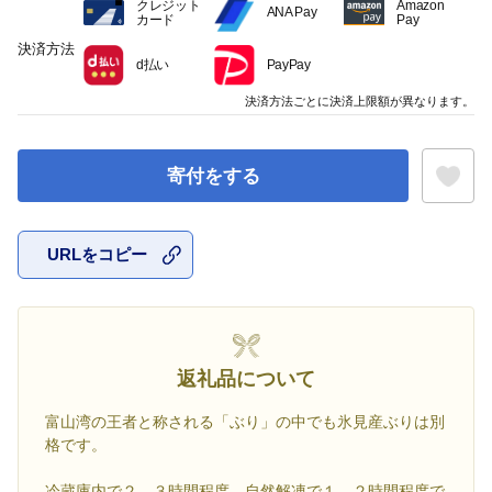
クレジット
Amazon
ANA Pay
カード
Pay
決済方法
d払い
PayPay
決済方法ごとに決済上限額が異なります。
寄付をする
URLをコピー
お気に入
返礼品について
富山湾の王者と称される「ぶり」の中でも氷見産ぶりは別
格です。
冷蔵庫内で２、３時間程度、自然解凍で１、２時間程度で