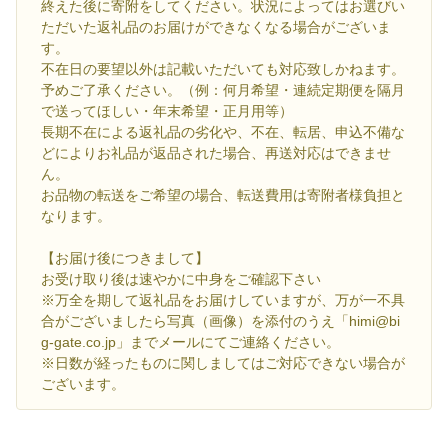
終えた後に寄附をしてください。状況によってはお選びい
ただいた返礼品のお届けができなくなる場合がございま
す。
不在日の要望以外は記載いただいても対応致しかねます。
予めご了承ください。（例：何月希望・連続定期便を隔月
で送ってほしい・年末希望・正月用等）
長期不在による返礼品の劣化や、不在、転居、申込不備な
どによりお礼品が返品された場合、再送対応はできませ
ん。
お品物の転送をご希望の場合、転送費用は寄附者様負担と
なります。
【お届け後につきまして】
お受け取り後は速やかに中身をご確認下さい
※万全を期して返礼品をお届けしていますが、万が一不具
合がございましたら写真（画像）を添付のうえ「himi@bi
g-gate.co.jp」までメールにてご連絡ください。
※日数が経ったものに関しましてはご対応できない場合が
ございます。