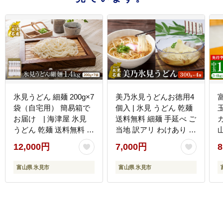
氷見うどん 細麺 200g×7
美乃氷見うどんお徳用4
袋（自宅用） 簡易箱で
個入 | 氷見 うどん 乾麺
玉
お届け | 海津屋 氷見
送料無料 細麺 手延べ ご
うどん 乾麺 送料無料 細
当地 訳アリ わけあり 切
麺 手延べ ご当地 常温保
れ端 お得
12,000円
7,000円
8
存 無添加 高級うどん 家
庭用 常備 麺 常温
富山県 氷見市
富山県 氷見市