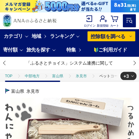
ログイン
新規登録
カート
カテゴリ
地域
ランキング
控除額を調べる
寄付額
旅先を探す
特集
ご利用ガイド
「ふるさとチョイス」システム連携に関して
+3
TOP
中部地方
富山県
氷見市
ペットコーム【つるかめ
TOP
日用品・雑貨
ペットコーム【つるかめ印のわんにゃんコーム】
富山県
氷見市
TOP
日用品・雑貨
美容雑貨
ペットコーム【つるかめ印のわ
TOP
日用品・雑貨
伝統工芸品
ペットコーム【つるかめ印の