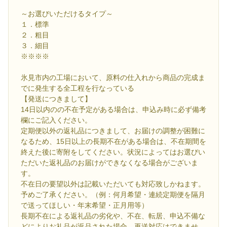
～お選びいただけるタイプ～
１．標準
２．粗目
３．細目
※※※※
氷見市内の工場において、原料の仕入れから商品の完成ま
でに発生する全工程を行なっている
【発送につきまして】
14日以内のの不在予定がある場合は、申込み時に必ず備考
欄にご記入ください。
定期便以外の返礼品につきまして、お届けの調整が困難に
なるため、15日以上の長期不在がある場合は、不在期間を
終えた後に寄附をしてください。状況によってはお選びい
ただいた返礼品のお届けができなくなる場合がございま
す。
不在日の要望以外は記載いただいても対応致しかねます。
予めご了承ください。（例：何月希望・連続定期便を隔月
で送ってほしい・年末希望・正月用等）
長期不在による返礼品の劣化や、不在、転居、申込不備な
どによりお礼品が返品された場合、再送対応はできませ