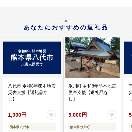
あなたにおすすめの返礼品
八代市 令和8年熊本地震
氷川町 令和8年熊本地震
災害支援【返礼品な
災害支援【返礼品な
し】
し】
し
1,000円
5,000円
5
熊本県 八代市
熊本県 氷川町