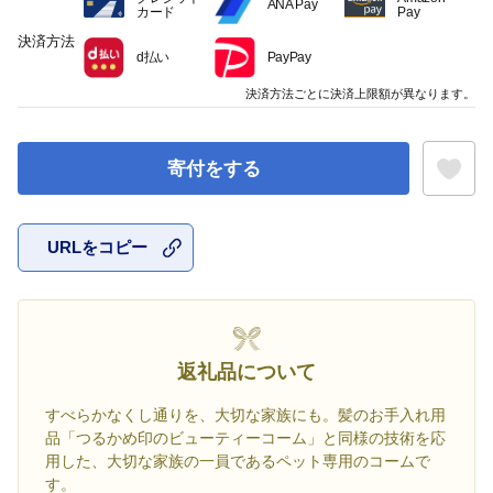
ANA Pay
カード
Pay
決済方法
d払い
PayPay
決済方法ごとに決済上限額が異なります。
寄付をする
URLをコピー
お気に入
返礼品について
すべらかなくし通りを、大切な家族にも。髪のお手入れ用
品「つるかめ印のビューティーコーム」と同様の技術を応
用した、大切な家族の一員であるペット専用のコームで
す。