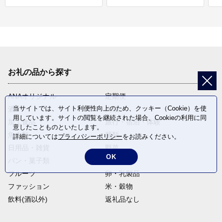
お礼の品から探す
ANAオリジナル
定期便
当サイトでは、サイト利便性向上のため、クッキー（Cookie）を使
酒
肉類
用しています。サイトの閲覧を継続された場合、Cookieの利用に同
加工食品
旅行・宿泊・体験
意したことものといたします。
魚介類
麺類
詳細については
プライバシーポリシー
をお読みください。
日用品・雑貨
野菜
OK
パン・菓子類
電化製品
フルーツ
卵・乳製品
ファッション
米・穀物
飲料(酒以外)
返礼品なし