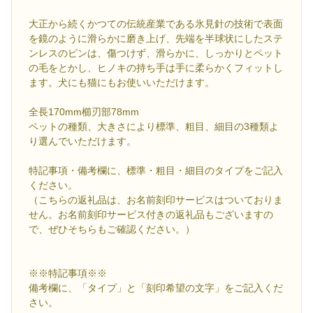
大正から続くかつての伝統産業である氷見針の技術で表面
を鏡のように滑らかに磨き上げ、先端を半球状にしたステ
ンレスのピンは、傷つけず、滑らかに、しっかりとペット
の毛をとかし、ヒノキの持ち手は手に柔らかくフィットし
ます。犬にも猫にもお使いいただけます。
全長170mm櫛刃部78mm
ペットの種類、大きさにより標準、粗目、細目の3種類よ
り選んでいただけます。
特記事項・備考欄に、標準・粗目・細目のタイプをご記入
ください。
（こちらの返礼品は、お名前刻印サービスはついておりま
せん。お名前刻印サービス付きの返礼品もございますの
で、ぜひそちらもご確認ください。）
※※特記事項※※
備考欄に、「タイプ」と「刻印希望の文字」をご記入くだ
さい。