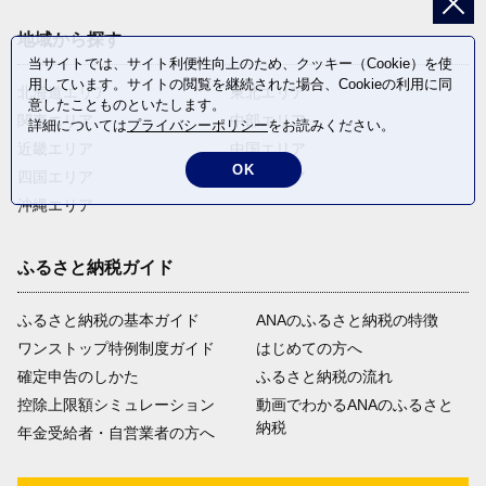
地域から探す
当サイトでは、サイト利便性向上のため、クッキー（Cookie）を使
用しています。サイトの閲覧を継続された場合、Cookieの利用に同
北海道エリア
東北エリア
意したことものといたします。
関東エリア
中部エリア
詳細については
プライバシーポリシー
をお読みください。
近畿エリア
中国エリア
OK
四国エリア
九州エリア
沖縄エリア
ふるさと納税ガイド
ふるさと納税の基本ガイド
ANAのふるさと納税の特徴
ワンストップ特例制度ガイド
はじめての方へ
確定申告のしかた
ふるさと納税の流れ
控除上限額シミュレーション
動画でわかるANAのふるさと
納税
年金受給者・自営業者の方へ