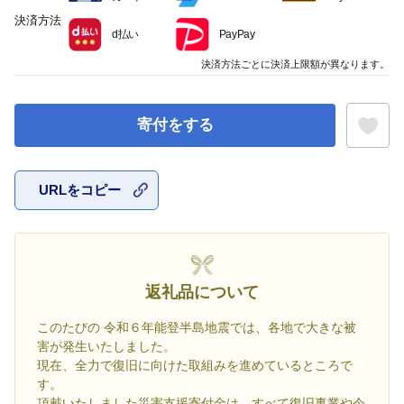
決済方法
d払い
PayPay
決済方法ごとに決済上限額が異なります。
寄付をする
URLをコピー
お気に入
返礼品について
このたびの 令和６年能登半島地震では、各地で大きな被
害が発生いたしました。
現在、全力で復旧に向けた取組みを進めているところで
す。
頂戴いたしました災害支援寄付金は、すべて復旧事業や今