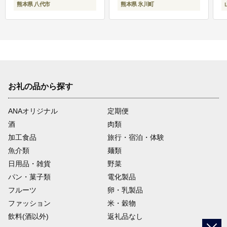
熊本県 八代市
熊本県 氷川町
お礼の品から探す
ANAオリジナル
定期便
酒
肉類
加工食品
旅行・宿泊・体験
魚介類
麺類
日用品・雑貨
野菜
パン・菓子類
電化製品
フルーツ
卵・乳製品
ファッション
米・穀物
飲料(酒以外)
返礼品なし