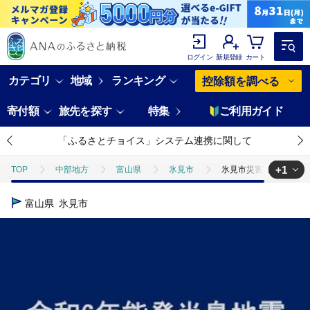
ログイン
新規登録
カート
カテゴリ
地域
ランキング
控除額を調べる
寄付額
旅先を探す
特集
ご利用ガイド
「ふるさとチョイス」システム連携に関して
+1
TOP
中部地方
富山県
氷見市
氷見市災害支援【返礼
TOP
災害支援
氷見市災害支援【返礼品なし】
富山県
氷見市