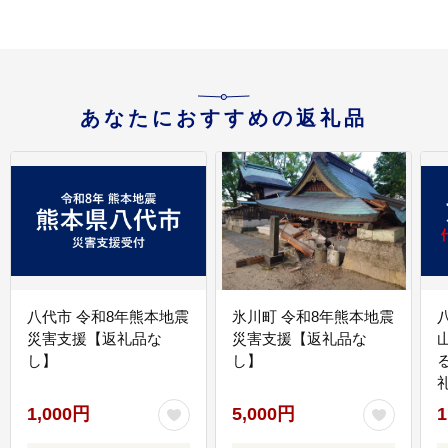
あなたにおすすめの返礼品
八代市 令和8年熊本地震
氷川町 令和8年熊本地震
災害支援【返礼品な
災害支援【返礼品な
し】
し】
1,000円
5,000円
1